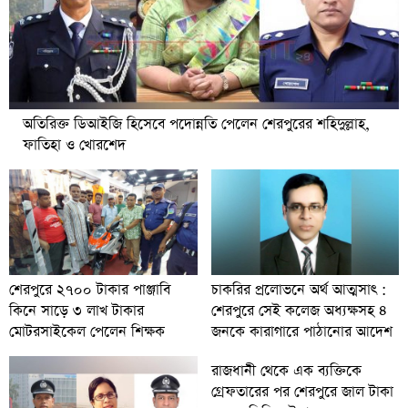
অতিরিক্ত ডিআইজি হিসেবে পদোন্নতি পেলেন শেরপুরের শহিদুল্লাহ,
ফাতিহা ও খোরশেদ
চাকরির প্রলোভনে অর্থ আত্মসাৎ :
শেরপুরে ২৭০০ টাকার পাঞ্জাবি
শেরপুরে সেই কলেজ অধ্যক্ষসহ ৪
কিনে সাড়ে ৩ লাখ টাকার
জনকে কারাগারে পাঠানোর আদেশ
মোটরসাইকেল পেলেন শিক্ষক
রাজধানী থেকে এক ব্যক্তিকে
গ্রেফতারের পর শেরপুরে জাল টাকা