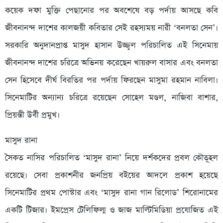
কয়েক দফা মুক্তি পেছানোর পর অবশেষে বড় পর্দায় আসছে কবি
জীবনানন্দ দাশের কালজয়ী কবিতার সেই রহস্যময় নারী ‘বনলতা সেন’।
সরকারি অনুদানপ্রাপ্ত মাসুদ হাসান উজ্জ্বল পরিচালিত এই সিনেমায়
জীবনানন্দ দাশের চরিত্রে অভিনয় করেছেন খায়রুল বাসার এবং বনলতা
সেন হিসেবে দীর্ঘ বিরতির পর পর্দায় ফিরছেন মাসুমা রহমান নাবিলা।
সিনেমাটির অন্যান্য চরিত্রে রয়েছেন সোহেল মণ্ডল, নাজিবা বাশার,
প্রিয়ন্তী উর্বী প্রমুখ।
মাসুদ রানা
সৈকত নাসির পরিচালিত ‘মাসুদ রানা’ নিয়ে দর্শকদের প্রবল কৌতূহল
রয়েছে। সেবা প্রকাশনীর জনপ্রিয় বইয়ের আদলে প্রকাশ হয়েছে
সিনেমাটির প্রথম পোস্টার এবং ‘মাসুদ রানা গান রিলোড’ শিরোনামের
একটি টিজার। ইমপ্রেস টেলিফিল্ম ও জাজ মাল্টিমিডিয়া প্রযোজিত এই