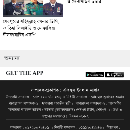
ও ফেনসিডিল উদ্ধার
শেরপুরের শহিদুল্লাহ রমনার ডিসি,
ফাতিহা সিআইডি ও মোস্তাফিজ
নীলফামারির এসপি
অন্যান্য
GET THE APP
সম্পাদক-প্রকাশক : রফিকুল ইসলাম আধার
উপদেষ্টা সম্পাদক : সোলায়মান খাঁন মজনু ।। নির্বাহী সম্পাদক : মোহাম্মদ জুবায়ের রহমান
ব্যবস্থাপনা সম্পাদক-১ : ফারহানা পারভীন মুন্নী ।। ব্যবস্থাপনা সম্পাদক-২ : আলমগীর
কিবরিয়া কামরুল অফিস : বটতলা (কালিরবাজার) শেরপুর টাউন, শেরপুর। ।। তথ্য ও
সম্প্রচার মন্ত্রণালয়ের নিবন্ধন নং-৮২
সম্পাদক : ০১৭২০০৭৯৪০৯ ।। নির্বাহী সম্পাদক : ০১৯১২০৪৯৯৪৬ ।। বিজ্ঞাপন :