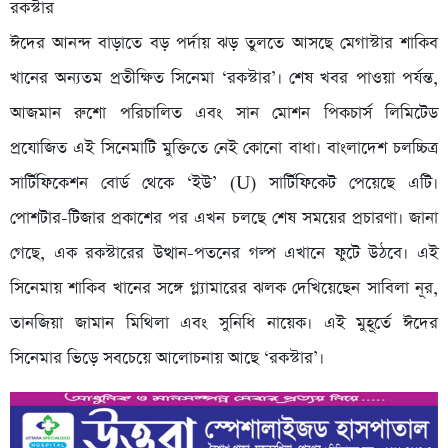
রকস্টার
ঈদের আনন্দ বাড়াতে বড় পর্দায় ঝড় তুলতে আসছে মেগাস্টার শাকিব
খানের অন্যতম প্রতীক্ষিত সিনেমা ‘রকস্টার’। শেষ খবর পাওয়া পর্যন্ত,
আজমান রুশো পরিচালিত এবং সান মোশন পিকচার্স লিমিটেড
প্রযোজিত এই সিনেমাটি মুক্তিতে নেই কোনো বাধা। বাংলাদেশ চলচ্চিত্র
সার্টিফিকেশন বোর্ড থেকে ‘ইউ’ (U) সার্টিফিকেট পেয়েছে এটি।
পোশটার-টিজার প্রকাশের পর এখন চলছে শেষ সময়ের প্রচারণা। জানা
গেছে, এক রকস্টারের উত্থান-পতনের গল্প এখানে ফুটে উঠবে। এই
সিনেমায় শাকিব খানের সঙ্গে গ্ল্যামারের ঝলক দেখিয়েছেন সাবিলা নূর,
তানজিয়া জামান মিথিলা এবং সুনিধি নায়েক। এই মুহূর্তে ঈদের
সিনেমার ভিড়ে সবচেয়ে আলোচনায় আছে ‘রকস্টার’।