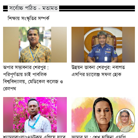
সর্বোচ্চ পঠিত - মতামত
শিক্ষায় সংস্কৃতির সম্পর্ক
অপার সম্ভাবনার শেরপুর :
উন্নয়ন ভাবনা শেরপুর: নবাগত
পরিপূর্ণতায় চাই পাবলিক
এসপির চ্যালেঞ্জ সফল হোক
বিশ্ববিদ্যালয়, মেডিকেল কলেজ ও
রেলপথ
শ্যামলবাংলা২৪ডটকম এগিয়ে যাবে
আমার মা : শেখ হাসিনা এমপি