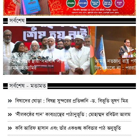
সর্বশেষ
সংস্কারের পথে ফিরুন, জনআকাঙ্ক্ষাকে
উপেক্ষা করে স্থায়ী সমাধান সম্ভব নয় :
আমরা নতজানু রাষ্ট্র পর
জামায়াত আমির
ফিরে যাবো না : পররাষ্ট্রমন্
সর্বশেষ - মতামত
বিষাদের ঘোড়া : বিষন্ন সুন্দরের প্রতিধ্বনি -ড. বিভূতি ভূষণ মিত্র
‘নীলকন্ঠের গান’ কাব্যগ্রন্থের পাঠানুভূতি : মোহাম্মদ রবিউল আলম
কবি আরিফ হাসান এবং তাঁর একগুচ্ছ কবিতার পাঠ অনুভূতি