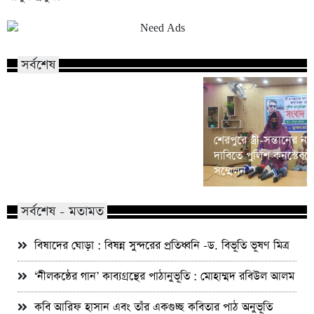
সর্বশেষ
শেরপুরে স্ত্রী-সন্তানের ন্
শেরপুরে জেলা প্রশাসকের সহযোগিতায়
দাবিতে পুলিশ কনস্টেবলে
চিকিৎসা পেয়ে সুস্থ হলেন প্রান্তিক কৃষক
সম্মেলন
সর্বশেষ - মতামত
বিষাদের ঘোড়া : বিষন্ন সুন্দরের প্রতিধ্বনি -ড. বিভূতি ভূষণ মিত্র
‘নীলকন্ঠের গান’ কাব্যগ্রন্থের পাঠানুভূতি : মোহাম্মদ রবিউল আলম
কবি আরিফ হাসান এবং তাঁর একগুচ্ছ কবিতার পাঠ অনুভূতি