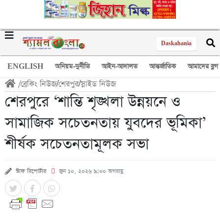
Daskahania
ENGLISH
অনিয়ম-দুর্নীতি
আইন-আদালত
আন্তর্জাতিক
আমাদের ব্লগ
/
ব্রেকিং নিউজ
/
শেরপুর
/
স্লাইড নিউজ
শেরপুরে ‘শান্তি শৃঙ্খলা উন্নয়নে ও
সামাজিক সচেতনতায় যুবদের ভূমিকা’
শীর্ষক সচেতনতামূলক সভা
স্টাফ রিপোর্টার
জুন ১০, ২০২৬ ৯:০০ অপরাহ্ণ