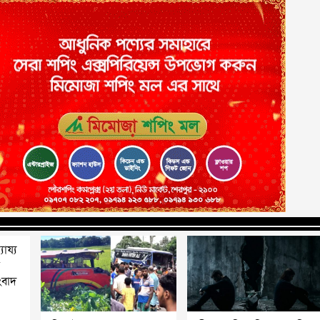
যায্য
শ
ংবাদ