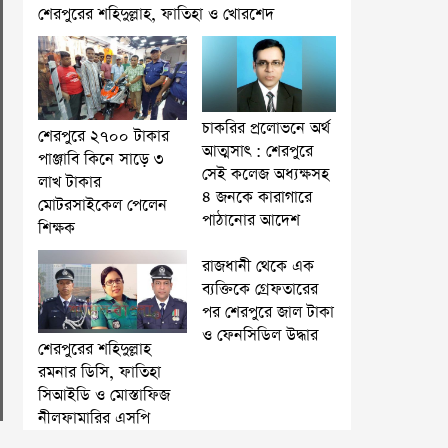
শেরপুরের শহিদুল্লাহ, ফাতিহা ও খোরশেদ
চাকরির প্রলোভনে অর্থ
শেরপুরে ২৭০০ টাকার
আত্মসাৎ : শেরপুরে
পাঞ্জাবি কিনে সাড়ে ৩
সেই কলেজ অধ্যক্ষসহ
লাখ টাকার
৪ জনকে কারাগারে
মোটরসাইকেল পেলেন
পাঠানোর আদেশ
শিক্ষক
রাজধানী থেকে এক
ব্যক্তিকে গ্রেফতারের
পর শেরপুরে জাল টাকা
ও ফেনসিডিল উদ্ধার
শেরপুরের শহিদুল্লাহ
রমনার ডিসি, ফাতিহা
সিআইডি ও মোস্তাফিজ
নীলফামারির এসপি