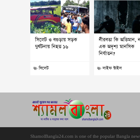
সিলেট ও বগুড়ায় সড়ক
নীরবতা কি অভিমান, 
দুর্ঘটনায় নিহত ১৬
এক অদৃশ্য মানসিক
নির্যাতন?
সিলেট
লাইফ স্টাইল
ShamolBangla24.com is one of the popular Bangla news p