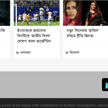
নাকি
ইংল্যান্ডকে হারানোর
নতুন সিনেমায় ‘হামিদা’
দিনটিকে ‘জাতীয় দিবস’
চরিত্রে প্রীতি জিনতা
ঘোষণা করল আর্জেন্টিনা
খেলাধুলা
বিনোদন
ortal. It has begun with commitment of fearless, investigative, informa