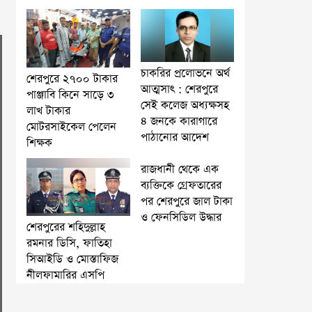
চাকরির প্রলোভনে অর্থ
শেরপুরে ২৭০০ টাকার
আত্মসাৎ : শেরপুরে
পাঞ্জাবি কিনে সাড়ে ৩
সেই কলেজ অধ্যক্ষসহ
লাখ টাকার
৪ জনকে কারাগারে
মোটরসাইকেল পেলেন
পাঠানোর আদেশ
শিক্ষক
রাজধানী থেকে এক
ব্যক্তিকে গ্রেফতারের
পর শেরপুরে জাল টাকা
ও ফেনসিডিল উদ্ধার
শেরপুরের শহিদুল্লাহ
রমনার ডিসি, ফাতিহা
সিআইডি ও মোস্তাফিজ
নীলফামারির এসপি