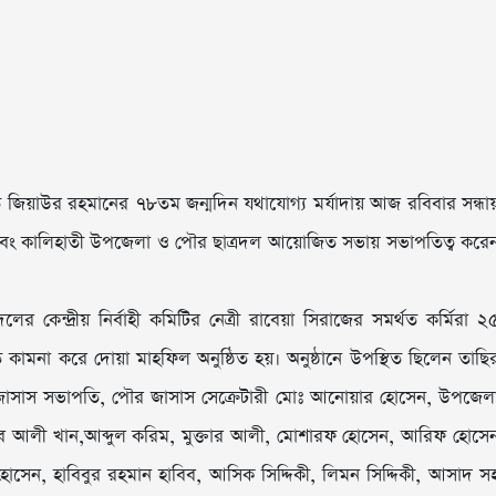
পতি জিয়াউর রহমানের ৭৮তম জন্মদিন যথাযোগ্য মর্যাদায় আজ রবিবার সন্ধা
এবং কালিহাতী উপজেলা ও পৌর ছাত্রদল আয়োজিত সভায় সভাপতিত্ব করে
 কেন্দ্রীয় নির্বাহী কমিটির নেত্রী রাবেয়া সিরাজের সমর্থত কর্মিরা ২
না করে দোয়া মাহফিল অনুষ্ঠিত হয়। অনুষ্ঠানে উপস্থিত ছিলেন তাছি
জাসাস সভাপতি, পৌর জাসাস সেক্রেটারী মোঃ আনোয়ার হোসেন, উপজেল
ইয়ুব আলী খান,আব্দুল করিম, মুক্তার আলী, মোশারফ হোসেন, আরিফ হোসে
েন, হাবিবুর রহমান হাবিব, আসিক সিদ্দিকী, লিমন সিদ্দিকী, আসাদ স