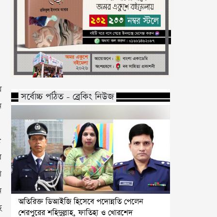
য়
সর্বোচ্চ পঠিত - ব্রেকিং নিউজ
ন
৫
র
া
ন
অতিরিক্ত ডিআইজি হিসেবে পদোন্নতি পেলেন
হ
শেরপুরের শহিদুল্লাহ, ফাতিহা ও খোরশেদ