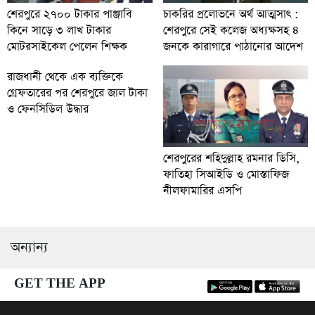
চাকরির প্রলোভনে অর্থ আত্মসাৎ :
শেরপুরে ২৭০০ টাকার পাঞ্জাবি
শেরপুরে সেই কলেজ অধ্যক্ষসহ ৪
কিনে সাড়ে ৩ লাখ টাকার
জনকে কারাগারে পাঠানোর আদেশ
মোটরসাইকেল পেলেন শিক্ষক
রাজধানী থেকে এক ব্যক্তিকে
গ্রেফতারের পর শেরপুরে জাল টাকা
ও ফেনসিডিল উদ্ধার
শেরপুরের শহিদুল্লাহ রমনার ডিসি,
ফাতিহা সিআইডি ও মোস্তাফিজ
নীলফামারির এসপি
অন্যান্য
GET THE APP