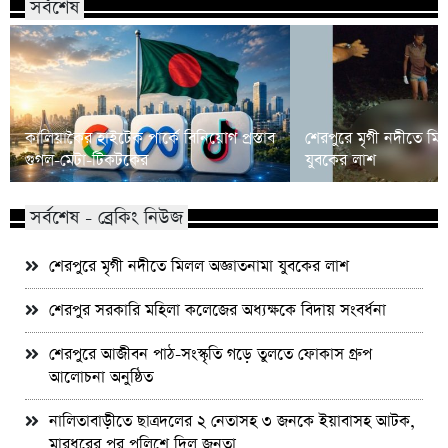
সর্বশেষ
কালিয়াকৈর হাইটেক পার্কে বিনিয়োগ প্রস্তাব
শেরপুরে মৃগী নদীতে মি
গুগল-মেটা-টিকটকের
যুবকের লাশ
সর্বশেষ - ব্রেকিং নিউজ
শেরপুরে মৃগী নদীতে মিলল অজ্ঞাতনামা যুবকের লাশ
শেরপুর সরকারি মহিলা কলেজের অধ্যক্ষকে বিদায় সংবর্ধনা
শেরপুরে আজীবন পাঠ-সংস্কৃতি গড়ে তুলতে ফোকাস গ্রুপ
আলোচনা অনুষ্ঠিত
নালিতাবাড়ীতে ছাত্রদলের ২ নেতাসহ ৩ জনকে ইয়াবাসহ আটক,
মারধরের পর পুলিশে দিল জনতা