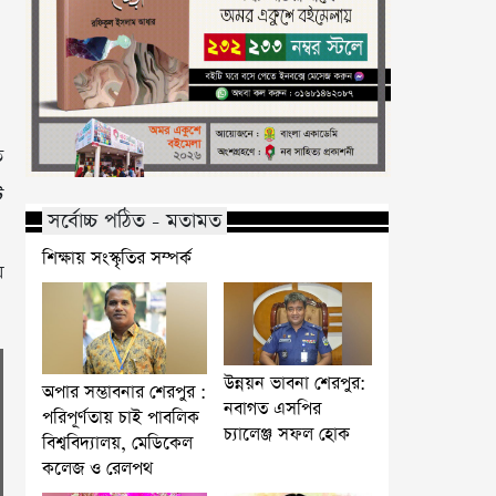
ত
ট
সর্বোচ্চ পঠিত - মতামত
শিক্ষায় সংস্কৃতির সম্পর্ক
য়
উন্নয়ন ভাবনা শেরপুর:
অপার সম্ভাবনার শেরপুর :
নবাগত এসপির
পরিপূর্ণতায় চাই পাবলিক
চ্যালেঞ্জ সফল হোক
বিশ্ববিদ্যালয়, মেডিকেল
কলেজ ও রেলপথ