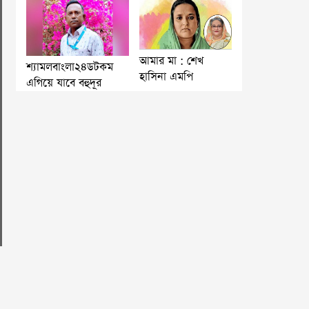
আমার মা : শেখ
শ্যামলবাংলা২৪ডটকম
হাসিনা এমপি
এগিয়ে যাবে বহুদূর