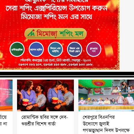
যায়ে
রোমান্টিক ছবির সঙ্গে দেব-
শেরপুরে বিএনপির
ো না
শুভশ্রীর বিশেষ বার্তা
উদ্যোগে জুলাই
গণঅভ্যুত্থান দিবস উপলক্ষে