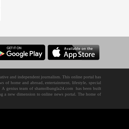
tive and independent journalism. This online portal has
 of home and abroad, entertainment, lifestyle, special
n it. A genius team of shamolbangla24.com has been built
ding a new dimension to online news portal. The home of