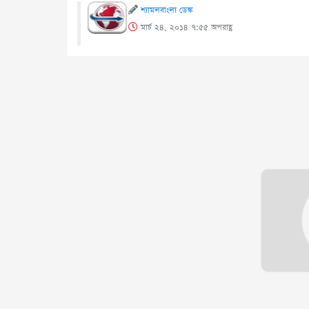
শ্যামলবাংলা ডেস্ক
মার্চ ২৪, ২০১৪ ৭:৫৫ অপরাহ্ণ