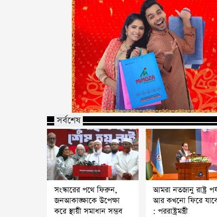
সর্বশেষ
সংস্কারের পথে ফিরুন,
আমরা নতজানু রাষ্ট্র পর্
জনআকাঙ্ক্ষাকে উপেক্ষা
আর কখনো ফিরে যাব
করে স্থায়ী সমাধান সম্ভব
: পররাষ্ট্রমন্ত্রী