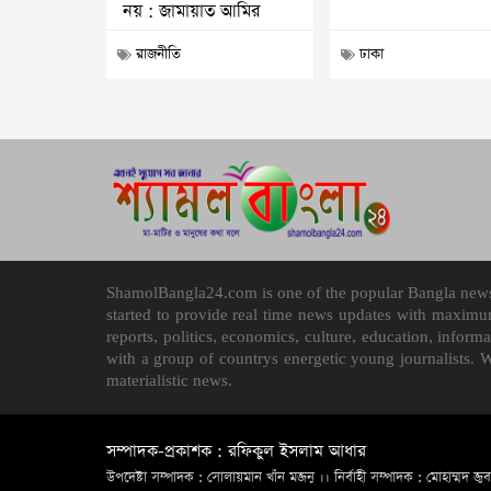
নয় : জামায়াত আমির
রাজনীতি
ঢাকা
ShamolBangla24.com is one of the popular Bangla news p
started to provide real time news updates with maximu
reports, politics, economics, culture, education, infor
with a group of countrys energetic young journalists. 
materialistic news.
সম্পাদক-প্রকাশক : রফিকুল ইসলাম আধার
উপদেষ্টা সম্পাদক : সোলায়মান খাঁন মজনু ।। নির্বাহী সম্পাদক : মোহাম্মদ জুব