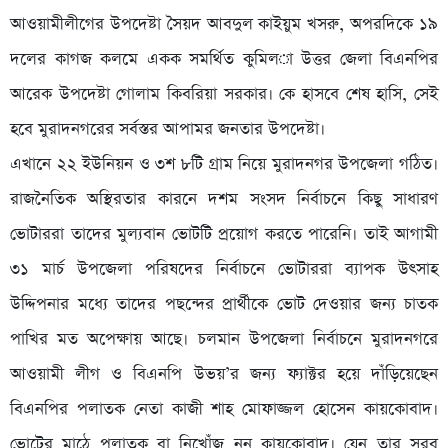
আওয়ামীলীগের উপদেষ্টা সৈয়দ আবদুল কাইয়ুম খসরু, অপরদিকে ১৯
দলের কাগজ কলমে একক সমর্থিত কুমিল­া উত্তর জেলা বিএনপির
আরেক উপদেষ্টা গোলাম কিবরিয়া সরকার। কে হাসবে শেষ হাসি, সেই
হবে মুরাদনগরের সর্বস্তর আপামর জনতার উপদেষ্টা।
এখানে ২২ ইউনিয়ন ও ৩শ ৮টি গ্রাম নিয়ে মুরাদনগর উপজেলা গঠিত।
রাজনৈতিক অস্থিরতার কারনে দশম সংসদ নির্বাচনে কিছু সাধারণ
ভোটাররা তাদের মুল্যবান ভোটটি প্রয়োগ করতে পারেনি। তাই আগামী
৩১ মার্চ উপজেলা পরিষদের নির্বাচনে ভোটাররা ব্যাপক উৎসাহ
উদ্দিপনার মধ্যে তাদের পছন্দের প্রার্থীকে ভোট দেওয়ার জন্য চাতক
পাখির মত অপেক্ষায় আছে। চলমান উপজেলা নির্বাচনে মুরাদনগরে
আওয়ামী লীগ ও বিএনপি উভয়’র জন্য ফ্যাক্টর হয়ে দাঁড়িয়েছেন
বিএনপির পলাতক নেতা কাজী শাহ মোফাজ্জল হোসেন কায়কোবাদ।
ভোটের মাঠে পলাতক বা নিখোঁজ নন কায়কোবাদ। যেন তার সরব