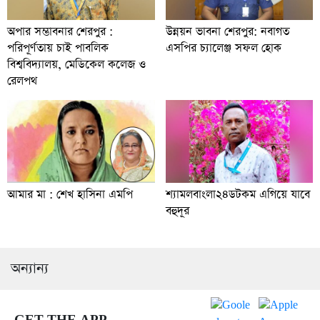
অপার সম্ভাবনার শেরপুর :
উন্নয়ন ভাবনা শেরপুর: নবাগত
পরিপূর্ণতায় চাই পাবলিক
এসপির চ্যালেঞ্জ সফল হোক
বিশ্ববিদ্যালয়, মেডিকেল কলেজ ও
রেলপথ
আমার মা : শেখ হাসিনা এমপি
শ্যামলবাংলা২৪ডটকম এগিয়ে যাবে
বহুদূর
অন্যান্য