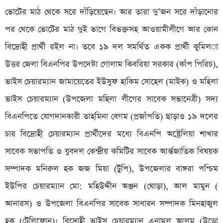
ভোটের মাঠ থেকে সরে দাঁড়িয়েছেন। আর তারা দু’জন সরে দাঁড়ানোর
পর থেকে ভোটের মাঠ দুই ভাগে বিভক্তসহ আওয়ামীলীগে আর কোন
বিদ্রোহী প্রার্থী রইল না। তবে ১৯ দল সমর্থিত একক প্রার্থী কুমিল­া
উত্তর জেলা বিএনপির উপদেষ্টা গোলাম কিবরিয়া সরকার (কাঁপ পিরিচ),
ভাইস চেয়ারম্যান জামায়েতের ইউসুফ হাকিম সোহেল (মাইক) ও মহিলা
ভাইস চেয়ারম্যান (উপজেলা মহিলা লীগের সাবেক সভানেত্রী) সদ্য
বিএনপিতে যোগদানকারী তাহমিনা বেগম (প্রজাঁপতি) ছাড়াও ১৯ দলের
চার বিদ্রোহী চেয়ারম্যান প্রার্থীদের মধ্যে বিএনপি অষ্ট্রেলিয়া শাখার
সাবেক সভাপতি ও যুবদল কেন্দ্রীয় কমিটির সাবেক আর্ন্তজাতিক বিষয়ক
সম্পাদক মনিরুল হক জজ মিয়া (টুপি), উপজেলার বাঙ্গরা পশ্চিম
ইউপির চেয়ারম্যান মো: মহিউদ্দীন অঞ্জন (ঘোড়া), আল মামুন (
আনারস) ও উপজেলা বিএনপির সাবেক সাধারন সম্পাদক মিনহাজুল
হক (টেলিফোন)। বিদ্রোহী ভাইস চেয়ারম্যান এনামুল আলম (উড়ো