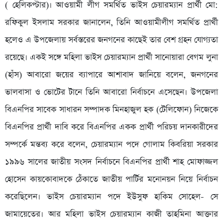
( হেলিকপ্টার)। আওয়ামী লীগ সমর্থিত ভাইস চেয়ারম্যান প্রার্থী মো:
রফিকুল ইসলাম সরকার জানালেন, তিনি আওয়ামীলীগ সমর্থিত প্রার্থী
হলেও এ উপজেলায় সর্বস্তরের জনগনের কাছেই তার বেশ গ্রহন যোগ্যতা
রয়েছে। একই সঙ্গে মহিলা ভাইস চেয়ারম্যান প্রার্থী সানোয়ারা বেগম লুনা
(হাঁস) আবারো জয়ের ব্যাপারে আশাবাদ জানিয়ে বলেন, জনগনের
ভালবাসা ও ভোটের টানে তিনি আবারো নির্বাচনে এসেছেন। উপজেলা
বিএনপির সাবেক সাধারন সম্পাদক মিনহাজুল হক (টেলিফোন) নিজেকে
বিএনপির প্রার্থী দাবি করে বিএনপির একক প্রার্থী পরিচয় দানকারীদের
সম্পর্কে মন্তব্য করে বলেন, চেয়ারম্যান পদে গোলাম কিবরিয়া সরকার
১৯৯৬ সালের জাতীয় সংসদ নির্বাচনে বিএনপির প্রার্থী শাহ মোফাজ্জল
হোসেন কায়কোবাদকে ঠেঁকাতে জাতীয় পার্টির মনোনয়ন নিয়ে নির্বাচন
করেছিলেন। ভাইস চেয়ারম্যান পদে ইউসুফ হাকিম সোহেল- সে
জামায়েতের। আর মহিলা ভাইস চেয়ারম্যান কাজী তাহমিনা আক্তার