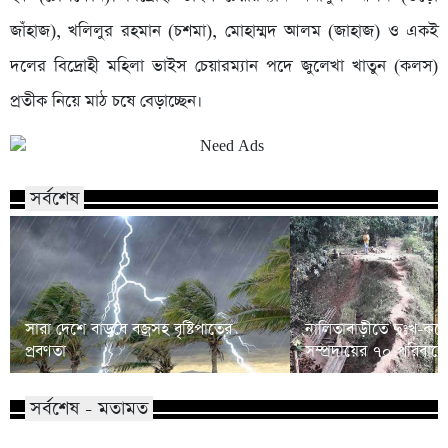
জাঁহাজ), খলিলুর রহমান (চশমা), মোহাম্মদ আলম (জাহাজ) ও একই
দলের বিদ্রোহী মহিলা ভাইস চেয়ারম্যান পদে জুলেখা খাতুন (কলস)
প্রতীক নিয়ে মাঠ চষে বেড়াচ্ছেন।
সর্বশেষ
সারা দেশে বাড়বে বজ্রসহ বৃষ্টিপাতের
নালিতাবাড়ীতে দুঃখ-কষ্
প্রবণতা
সম্প্রদায়ের ৭০ পরিবারে
সর্বশেষ - মতামত