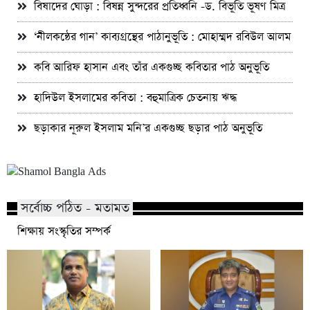
বিষাদের ঘোড়া : বিষন্ন সুন্দরের প্রতিধ্বনি -ড. বিভূতি ভূষণ মিত্র
‘নীলকন্ঠের গান’ কাব্যগ্রন্থের পাঠানুভূতি : মোহাম্মদ রবিউল আলম
কবি আরিফ হাসান এবং তাঁর একগুচ্ছ কবিতার পাঠ অনুভূতি
হাদিউল ইসলামের কবিতা : বহুমাত্রিক চেতনায় ঋদ্ধ
ছড়াকার নূরুল ইসলাম মনি’র একগুচ্ছ ছড়ার পাঠ অনুভূতি
সর্বোচ্চ পঠিত - মতামত
শিক্ষায় সংস্কৃতির সম্পর্ক