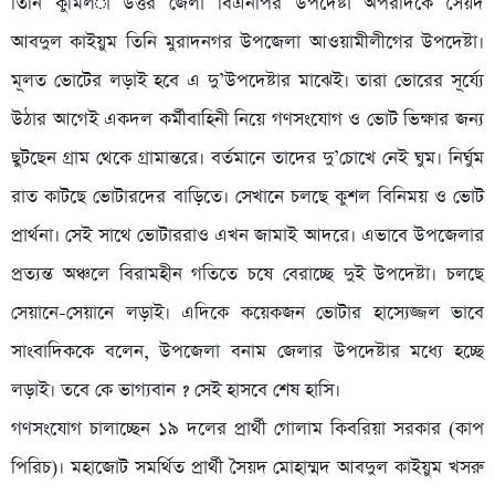
তিনি কুমিল­া উত্তর জেলা বিএনপির উপদেষ্টা অপরদিকে সৈয়দ
আবদুল কাইয়ুম তিনি মুরাদনগর উপজেলা আওয়ামীলীগের উপদেষ্টা।
মূলত ভোটের লড়াই হবে এ দু’উপদেষ্টার মাঝেই। তারা ভোরের সূর্য্যে
উঠার আগেই একদল কর্মীবাহিনী নিয়ে গণসংযোগ ও ভোট ভিক্ষার জন্য
ছুটছেন গ্রাম থেকে গ্রামান্তরে। বর্তমানে তাদের দু’চোখে নেই ঘুম। নির্ঘুম
রাত কাটছে ভোটারদের বাড়িতে। সেখানে চলছে কুশল বিনিময় ও ভোট
প্রার্থনা। সেই সাথে ভোটাররাও এখন জামাই আদরে। এভাবে উপজেলার
প্রত্যন্ত অঞ্চলে বিরামহীন গতিতে চষে বেরাচ্ছে দুই উপদেষ্টা। চলছে
সেয়ানে-সেয়ানে লড়াই। এদিকে কয়েকজন ভোটার হাস্যেজ্জল ভাবে
সাংবাদিককে বলেন, উপজেলা বনাম জেলার উপদেষ্টার মধ্যে হচ্ছে
লড়াই। তবে কে ভাগ্যবান ? সেই হাসবে শেষ হাসি।
গণসংযোগ চালাচ্ছেন ১৯ দলের প্রার্থী গোলাম কিবরিয়া সরকার (কাপ
পিরিচ)। মহাজোট সমর্থিত প্রার্থী সৈয়দ মোহাম্মদ আবদুল কাইয়ুম খসরু