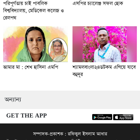
পরিপূর্ণতায় চাই পাবলিক
এসপির চ্যালেঞ্জ সফল হোক
বিশ্ববিদ্যালয়, মেডিকেল কলেজ ও
রেলপথ
আমার মা : শেখ হাসিনা এমপি
শ্যামলবাংলা২৪ডটকম এগিয়ে যাবে
বহুদূর
অন্যান্য
GET THE APP
সম্পাদক-প্রকাশক : রফিকুল ইসলাম আধার