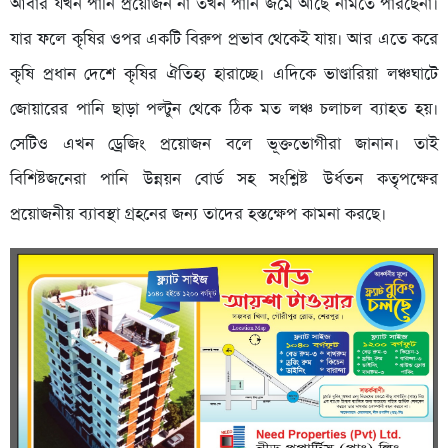
আবার যখন পানি প্রয়োজন না তখন পানি জমে আছে নামতে পারছেনা।
যার ফলে কৃষির ওপর একটি বিরুপ প্রভাব থেকেই যায়। আর এতে করে
কৃষি প্রধান দেশে কৃষির ঐতিহ্য হারাচ্ছে। এদিকে ভাণ্ডারিয়া লঞ্চঘাটে
জোয়ারের পানি ছাড়া পল্টুন থেকে ঠিক মত লঞ্চ চলাচল ব্যাহত হয়।
সেটিও এখন ড্রেজিং প্রয়োজন বলে ভূক্তভোগীরা জানান। তাই
বিশিষ্টজনেরা পানি উন্নয়ন বোর্ড সহ সংশ্লিষ্ট উর্ধতন কতৃপক্ষের
প্রয়োজনীয় ব্যাবস্থা গ্রহনের জন্য তাদের হস্তক্ষেপ কামনা করছে।