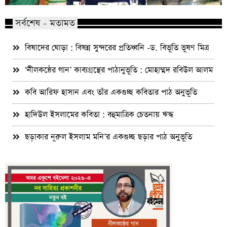
সর্বশেষ - মতামত
বিষাদের ঘোড়া : বিষন্ন সুন্দরের প্রতিধ্বনি -ড. বিভূতি ভূষণ মিত্র
‘নীলকন্ঠের গান’ কাব্যগ্রন্থের পাঠানুভূতি : মোহাম্মদ রবিউল আলম
কবি আরিফ হাসান এবং তাঁর একগুচ্ছ কবিতার পাঠ অনুভূতি
হাদিউল ইসলামের কবিতা : বহুমাত্রিক চেতনায় ঋদ্ধ
ছড়াকার নূরুল ইসলাম মনি’র একগুচ্ছ ছড়ার পাঠ অনুভূতি