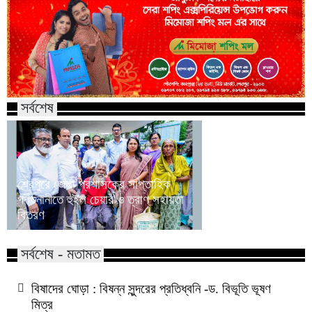
সর্বশেষ
শেরপুরে জেলা প্রশাসকের সাপ্তাহিক
গণশুনানীতে হুইল চেয়ার ও ত্রাণ সহায়তা
নকলায় দু:স্থ ও অসহায়
বিতরণ
আর্থিক সহায়তার চেক 
সর্বশেষ - মতামত
বিষাদের ঘোড়া : বিষন্ন সুন্দরের প্রতিধ্বনি -ড. বিভূতি ভূষণ
মিত্র