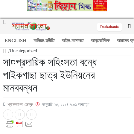
Daskahania
ENGLISH
অনিয়ম-দুর্নীতি
আইন-আদালত
আন্তর্জাতিক
আমাদের ব্
/
Uncategorized
সা¤প্রদায়িক সহিংসতা বন্ধে
পাইকগাছা ছাত্র ইউনিয়নের
মানববন্ধন
শ্যামলবাংলা ডেস্ক
জানুয়ারি ২৫, ২০১৪ ৭:০১ অপরাহ্ণ