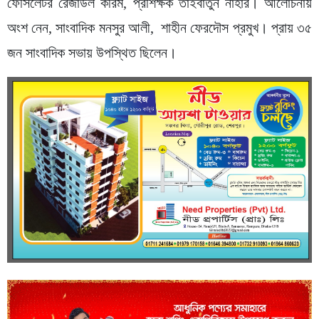
ফেসিলেটর রেজাউল করিম, প্রশিক্ষক তাইবাতুন নাহার। আলোচনায়
অংশ নেন, সাংবাদিক মনসুর আলী, শাহীন ফেরদৌস প্রমুখ। প্রায় ৩৫
জন সাংবাদিক সভায় উপস্থিত ছিলেন।