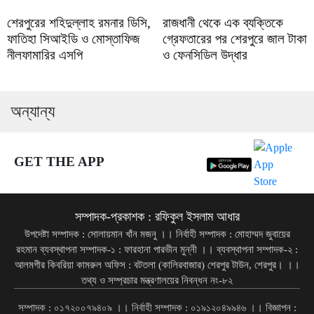
শেরপুরের শহিদুল্লাহ রমনার ডিসি,
রাজধানী থেকে এক ব্যক্তিকে
ফাতিহা সিআইডি ও মোস্তাফিজ
গ্রেফতারের পর শেরপুরে জাল টাকা
নীলফামারির এসপি
ও ফেনসিডিল উদ্ধার
অন্যান্য
GET THE APP
সম্পাদক-প্রকাশক : রফিকুল ইসলাম আধার
উপদেষ্টা সম্পাদক : সোলায়মান খাঁন মজনু ।। নির্বাহী সম্পাদক : মোহাম্মদ জুবায়ের
রহমান ব্যবস্থাপনা সম্পাদক-১ : ফারহানা পারভীন মুন্নী ।। ব্যবস্থাপনা সম্পাদক-২ :
আলমগীর কিবরিয়া কামরুল অফিস : বটতলা (কালিরবাজার) শেরপুর টাউন, শেরপুর। ।।
তথ্য ও সম্প্রচার মন্ত্রণালয়ের নিবন্ধন নং-৮২
সম্পাদক : ০১৭২০০৭৯৪০৯ ।। নির্বাহী সম্পাদক : ০১৯১২০৪৯৯৪৬ ।। বিজ্ঞাপন :