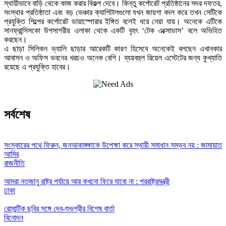
স্থায়ীভাবে বাড়ি থেকে কাজ করার বিকল্প দেবে। কিন্তু কর্পোরেট প্রতিষ্ঠানের সদর দফতর,
সংস্থার প্রতিষ্ঠাতা এবং বড় ভেঞ্চার ক্যাপিটালগুলো যখন জায়গা বদল করে তখন সেটিকে
প্রযুক্তি শিল্পের কর্পোরেট ডায়াস্পোরার ইঙ্গিত বলেই ধরে নেয়া যায়। অনেকে এটিকে
সানফ্রান্সিসকো উপসাগরীয় এলাকা থেকে একটি বৃহৎ ‘টেক এক্সোডাস’ বলে অভিহিত
করছেন।
এ ছাড়া সিলিকন ভ্যালি ছাড়ার আরেকটি কারণ হিসেবে অনেকেই বলছেন এখানকার
আবাসন ও অফিস ভবনের খরচও অনেক বেশি। ব্যয়বহুল রিয়েল এস্টেটের জন্য কুখ্যাতি
রয়েছে এ প্রযুক্তি হাবের।
সর্বশেষ
সংস্কারের পথে ফিরুন, জনআকাঙ্ক্ষাকে উপেক্ষা করে স্থায়ী সমাধান সম্ভব নয় : জামায়াত
আমির
রাজনীতি
আমরা নতজানু রাষ্ট্র পর্যায়ে আর কখনো ফিরে যাবো না : পররাষ্ট্রমন্ত্রী
ঢাকা
রোমান্টিক ছবির সঙ্গে দেব-শুভশ্রীর বিশেষ বার্তা
বিনোদন