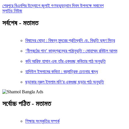
শেরপুরে বিএনপির উদ্যোগে জুলাই গণঅভ্যুত্থান দিবস উপলক্ষে সমাবেশ
স্লাইড নিউজ
সর্বশেষ - মতামত
বিষাদের ঘোড়া : বিষন্ন সুন্দরের প্রতিধ্বনি -ড. বিভূতি ভূষণ মিত্র
‘নীলকন্ঠের গান’ কাব্যগ্রন্থের পাঠানুভূতি : মোহাম্মদ রবিউল আলম
কবি আরিফ হাসান এবং তাঁর একগুচ্ছ কবিতার পাঠ অনুভূতি
হাদিউল ইসলামের কবিতা : বহুমাত্রিক চেতনায় ঋদ্ধ
ছড়াকার নূরুল ইসলাম মনি’র একগুচ্ছ ছড়ার পাঠ অনুভূতি
সর্বোচ্চ পঠিত - মতামত
শিক্ষায় সংস্কৃতির সম্পর্ক