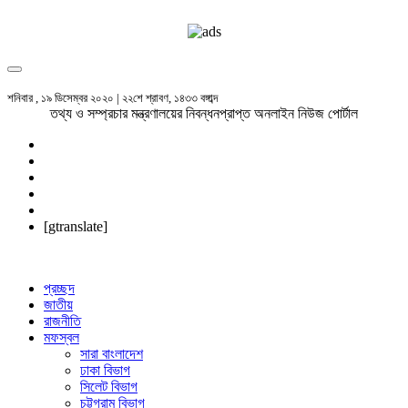
শনিবার , ১৯ ডিসেম্বর ২০২০ | ২২শে শ্রাবণ, ১৪৩৩ বঙ্গাব্দ
তথ্য ও সম্প্রচার মন্ত্রণালয়ের নিবন্ধনপ্রাপ্ত অনলাইন নিউজ পোর্টাল
[gtranslate]
প্রচ্ছদ
জাতীয়
রাজনীতি
মফস্বল
সারা বাংলাদেশ
ঢাকা বিভাগ
সিলেট বিভাগ
চট্টগ্রাম বিভাগ