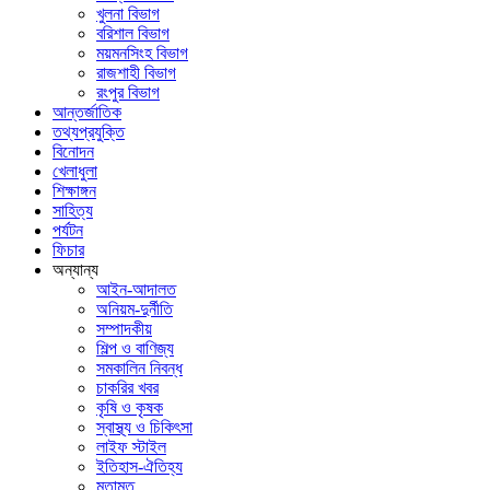
খুলনা বিভাগ
বরিশাল বিভাগ
ময়মনসিংহ বিভাগ
রাজশাহী বিভাগ
রংপুর বিভাগ
আন্তর্জাতিক
তথ্যপ্রযুক্তি
বিনোদন
খেলাধুলা
শিক্ষাঙ্গন
সাহিত্য
পর্যটন
ফিচার
অন্যান্য
আইন-আদালত
অনিয়ম-দুর্নীতি
সম্পাদকীয়
শিল্প ও বাণিজ্য
সমকালিন নিবন্ধ
চাকরির খবর
কৃষি ও কৃষক
স্বাস্থ্য ও চিকিৎসা
লাইফ স্টাইল
ইতিহাস-ঐতিহ্য
মতামত