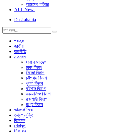
আমাদের পরিবার
ALL News
Daskahania
প্রচ্ছদ
জাতীয়
রাজনীতি
মফস্বল
সারা বাংলাদেশ
ঢাকা বিভাগ
সিলেট বিভাগ
চট্টগ্রাম বিভাগ
খুলনা বিভাগ
বরিশাল বিভাগ
ময়মনসিংহ বিভাগ
রাজশাহী বিভাগ
রংপুর বিভাগ
আন্তর্জাতিক
তথ্যপ্রযুক্তি
বিনোদন
খেলাধুলা
শিক্ষাঙ্গন