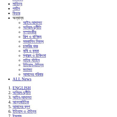
সাহিত্য
পর্যটন
ফিচার
অন্যান্য
আইন-আদালত
অনিয়ম-দুর্নীতি
সম্পাদকীয়
শিল্প ও বাণিজ্য
সমকালিন নিবন্ধ
চাকরির খবর
কৃষি ও কৃষক
স্বাস্থ্য ও চিকিৎসা
লাইফ স্টাইল
ইতিহাস-ঐতিহ্য
মতামত
আমাদের পরিবার
ALL News
ENGLISH
অনিয়ম-দুর্নীতি
আইন-আদালত
আন্তর্জাতিক
আমাদের ব্লগ
ইতিহাস ও ঐতিহ্য
ইসলাম