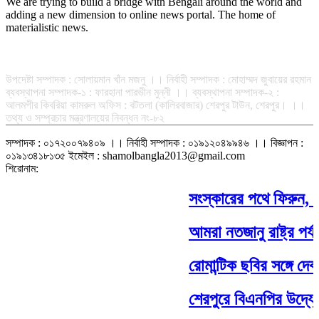
We are trying to build a bridge with Bengali around the world and
adding a new dimension to online news portal. The home of
materialistic news.
সম্পাদক-প্রকাশক : রফিকুল ইসলাম আধার
উপদেষ্টা সম্পাদক : সোলায়মান খাঁন মজনু ।। নির্বাহী সম্পাদক : মোহাম্মদ জুবায়ের রহমান
ব্যবস্থাপনা সম্পাদক-১ : ফারহানা পারভীন মুন্নী ।। ব্যবস্থাপনা সম্পাদক-২ :
আলমগীর কিবরিয়া কামরুল অফিস : বটতলা (কালিরবাজার) শেরপুর টাউন, শেরপুর। ।।
তথ্য ও সম্প্রচার মন্ত্রণালয়ের নিবন্ধন নং-৮২
সম্পাদক : ০১৭২০০৭৯৪০৯ ।। নির্বাহী সম্পাদক : ০১৯১২০৪৯৯৪৬ ।। বিজ্ঞাপন :
০১৯১৩৪১৮১৩৫ ইমেইল : shamolbangla2013@gmail.com
শিরোনাম:
সংস্কারের পথে ফিরুন, জন
আমরা নতজানু রাষ্ট্র পর্যা
রোমান্টিক ছবির সঙ্গে দেব-শ
শেরপুরে বিএনপির উদ্যোগ