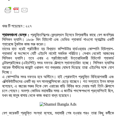
খবর টি পড়েছেন :
২২৭
শ্যামলবাংলা ডেস্ক :
প্রযুক্তিশিল্পের কেন্দ্রস্থল হিসেবে বিশ্ববাসীর কাছে বেশ জনপ্রিয়
সিলিকন ভ্যালি। ১৯৩৮ বিল হিউলেট এবং ডেভিড প্যাকার্ড পাওলো অ্যাল্টোর একটি
গ্যারেজে টুকটাক কাজ শুরু করেন।
তাদের হাত ধরেই প্রতিষ্ঠিত হয় বিখ্যাত কম্পিউটার হার্ডওয়্যার কোম্পানি হিউল্যাপ-
প্যাকার্ড বা সংক্ষেপে যেটি এইচপি নামেই সমধিক পরিচিত। সেখান থেকেই আজকের
সিলিকন ভ্যালি। তবে এবার এ প্রতিষ্ঠানেরই উত্তরাধিকারী হিউলেট প্যাকার্ড
এন্টারপ্রাইজের (এইচপিই) সদর দফতর টেক্সাসে স্থানান্তরিত হচ্ছে। সিলিকন ভ্যালির
আরেক দীর্ঘদিনের জায়ান্ট ওরাকল গত শুক্রবার ঘোষণা দিয়েছে তারা এইচপির সঙ্গে যোগ
দিচ্ছে।
এ কোম্পানির সদর দফতর হবে অস্টিনে। হাই প্রোফাইল প্রযুক্তি বিনিয়োগকারী এবং
এক্সিকিউটিভদের একটি বড় দল সানফ্রান্সিসকো ছেড়ে যাচ্ছেন। গত সপ্তাহে ইলন মাস্ক
বলেছেন, এ বছরের শুরুর দিকে বেল এয়ারের বাড়ি বিক্রি করে দেয়ার পরই তিনি টেক্সাসে
চলে গেছেন। অবশ্য কোভিড মহামারীর সময় এ জাতীয় পদক্ষেপগুলো প্রত্যাশিতই ছিল,
যখন বহু মানুষ বাসায় থেকে কাজ করতে বাধ্য হয়েছেন।
বেশ কয়েকটি প্রযুক্তি সংস্থা বলেছে, মহামারী শেষ হওয়ার পরও তারা কিছু কর্মীকে