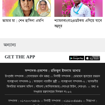
আমার মা : শেখ হাসিনা এমপি
শ্যামলবাংলা২৪ডটকম এগিয়ে যাবে
বহুদূর
অন্যান্য
GET THE APP
সম্পাদক-প্রকাশক : রফিকুল ইসলাম আধার
উপদেষ্টা সম্পাদক : সোলায়মান খাঁন মজনু ।। নির্বাহী সম্পাদক : মোহাম্মদ জুবায়ের রহমান
ব্যবস্থাপনা সম্পাদক-১ : ফারহানা পারভীন মুন্নী ।। ব্যবস্থাপনা সম্পাদক-২ : আলমগীর
কিবরিয়া কামরুল অফিস : বটতলা (কালিরবাজার) শেরপুর টাউন, শেরপুর। ।। তথ্য ও
সম্প্রচার মন্ত্রণালয়ের নিবন্ধন নং-৮২
সম্পাদক : ০১৭২০০৭৯৪০৯ ।। নির্বাহী সম্পাদক : ০১৯১২০৪৯৯৪৬ ।। বিজ্ঞাপন :