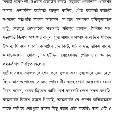
নির্বাহী প্রকৌশলী দেওয়ান রেজাউল করিম, সহকারী প্রকৌশলী খোরশেদ
আলম, প্রশাসনিক কর্মকর্তা আব্দুল কাদির, পৌর কর্মকর্তা-কর্মচারী
সংসদের সভাপতি ফারুক আহমেদ, সাধারণ সম্পাদক রফিকুজ্জামান
ঝন্টু, শেরপুর প্রেসক্লাবের সভাপতি শরিফুর রহমান, সিনিয়র সহ-
সভাপতি জিএম আজফার বাবুল, যুগ্ম সাধারণ সম্পাদক আদিল মাহমুদ
উজ্জল, সিনিয়র সাংবাদিক সঞ্জীব চন্দ বিল্টু, মানিক দত্ত, হাকিম বাবুল,
আসাদুজ্জামান মোরাদ, মহিউদ্দিন সোহেলসহ পৌরসভার অন্যান্য
কর্মকর্তাগণ উপস্থিত ছিলেন।
রাষ্ট্রীয় সফর সফলভাবে শেষ করে সুন্দর এবং সুস্থ্যভাবে যেন দেশে
ফিরে আসতে পারেন সে জন্য পৌরবাসীর কাছে দোয়া চেয়ে পৌর মেয়র
লিটন বলেন, মেয়র হিসেবে আমি বেশ কয়েকটি দেশে সফর করেছি।
যতোবারই বিদেশ ভ্রমণে গিয়েছি, ততোবারই সে দেশের অভিজ্ঞতাকে
কাজে লাগিয়ে শেরপুরে ভালো কিছু করার চেষ্টা করেছি। তবে এটি এ