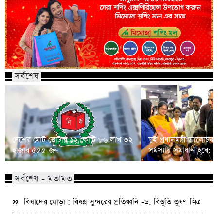
সর্বশেষ
দেশের মোট ভোটার ১২ কোটি ৮৬ লাখ ৩২
দুই প্রধানমন্ত্রী আলো
হাজার ৫৫৫ জন
সমস্যার সমাধান হবে: দী
সর্বশেষ - মতামত
বিষাদের ঘোড়া : বিষন্ন সুন্দরের প্রতিধ্বনি -ড. বিভূতি ভূষণ মিত্র