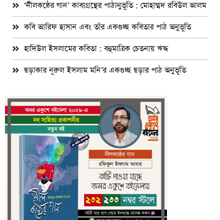
‘নীলকন্ঠের গান’ কাব্যগ্রন্থের পাঠানুভূতি : মোহাম্মদ রবিউল আলম
কবি আরিফ হাসান এবং তাঁর একগুচ্ছ কবিতার পাঠ অনুভূতি
হাদিউল ইসলামের কবিতা : বহুমাত্রিক চেতনায় ঋদ্ধ
ছড়াকার নূরুল ইসলাম মনি’র একগুচ্ছ ছড়ার পাঠ অনুভূতি