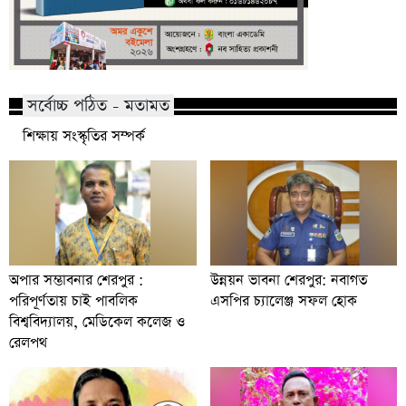
সর্বোচ্চ পঠিত - মতামত
শিক্ষায় সংস্কৃতির সম্পর্ক
অপার সম্ভাবনার শেরপুর :
উন্নয়ন ভাবনা শেরপুর: নবাগত
পরিপূর্ণতায় চাই পাবলিক
এসপির চ্যালেঞ্জ সফল হোক
বিশ্ববিদ্যালয়, মেডিকেল কলেজ ও
রেলপথ