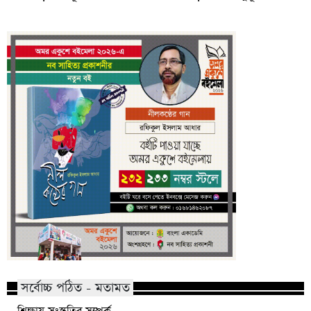
সর্বোচ্চ পঠিত - মতামত