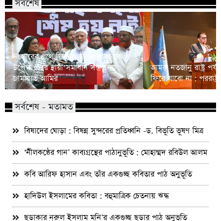
সর্বশেষ
সংস্কারের পথে ফিরুন, জনআকাঙ্ক্ষাকে
উপেক্ষা করে স্থায়ী সমাধান সম্ভব নয় :
আমরা নতজানু রাষ্ট্র পর
জামায়াত আমির
ফিরে যাবো না : পররাষ্ট্রমন্
সর্বশেষ - মতামত
বিষাদের ঘোড়া : বিষন্ন সুন্দরের প্রতিধ্বনি -ড. বিভূতি ভূষণ মিত্র
‘নীলকন্ঠের গান’ কাব্যগ্রন্থের পাঠানুভূতি : মোহাম্মদ রবিউল আলম
কবি আরিফ হাসান এবং তাঁর একগুচ্ছ কবিতার পাঠ অনুভূতি
হাদিউল ইসলামের কবিতা : বহুমাত্রিক চেতনায় ঋদ্ধ
ছড়াকার নূরুল ইসলাম মনি’র একগুচ্ছ ছড়ার পাঠ অনুভূতি