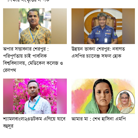
শিক্ষায় সংস্কৃতির সম্পর্ক
অপার সম্ভাবনার শেরপুর :
উন্নয়ন ভাবনা শেরপুর: নবাগত
পরিপূর্ণতায় চাই পাবলিক
এসপির চ্যালেঞ্জ সফল হোক
বিশ্ববিদ্যালয়, মেডিকেল কলেজ ও
রেলপথ
শ্যামলবাংলা২৪ডটকম এগিয়ে যাবে
আমার মা : শেখ হাসিনা এমপি
বহুদূর