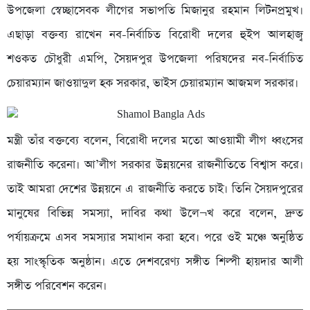
উপজেলা স্বেচ্ছাসেবক লীগের সভাপতি মিজানুর রহমান লিটনপ্রমুখ।
এছাড়া বক্তব্য রাখেন নব-নির্বাচিত বিরোধী দলের হুইপ আলহাজ্ব
শওকত চৌধুরী এমপি, সৈয়দপুর উপজেলা পরিষদের নব-নির্বাচিত
চেয়ারম্যান জাওয়াদুল হক সরকার, ভাইস চেয়ারম্যান আজমল সরকার।
মন্ত্রী তাঁর বক্তব্যে বলেন, বিরোধী দলের মতো আওয়ামী লীগ ধ্বংসের
রাজনীতি করেনা। আ’লীগ সরকার উন্নয়নের রাজনীতিতে বিশ্বাস করে।
তাই আমরা দেশের উন্নয়নে এ রাজনীতি করতে চাই। তিনি সৈয়দপুরের
মানুষের বিভিন্ন সমস্যা, দাবির কথা উলে¬খ করে বলেন, দ্রুত
পর্যায়ক্রমে এসব সমস্যার সমাধান করা হবে। পরে ওই মঞ্চে অনুষ্ঠিত
হয় সাংস্কৃতিক অনুষ্ঠান। এতে দেশবরেণ্য সঙ্গীত শিল্পী হায়দার আলী
সঙ্গীত পরিবেশন করেন।