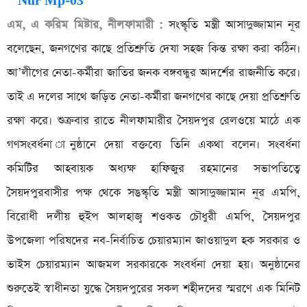
এম, এ করিম মিষ্টার, নীলফামারী :
সংস্কৃতি মন্ত্রী আসাদুজ্জামান নূর
বলেছেন, জনগণের কাছে প্রতিশ্রুতি দেযা সহজ কিন্ত রক্ষা করা কঠিন।
আ’লীগের নেতা-কর্মীরা জাতির জনক বঙ্গবন্ধুর আদর্শের রাজনীতি করে।
তাই এ দলের সাথে জড়িত নেতা-কর্মীরা জনগণের কাছে দেয়া প্রতিশ্রুতি
রক্ষা করে। শুক্রবার রাতে নীলফামারীর সৈয়দপুর রেলওয়ে মাঠে এক
গণসংবর্ধনা ানুষ্ঠানে দেয়া বক্তব্যে তিনি একথা বলেন। সংবর্ধনা
কমিটির আহবায়ক অধ্যক্ষ হাফিজুর রহমানের সভাপতিত্বে
সৈয়দপুরবাসীর পক্ষ থেকে সঙস্কৃতি মন্ত্রী আসাদুজ্জামান নূর এমপি,
বিরোধী দলীয় হুইপ আলহাজ্ব শওকত চৌধুরী এমপি, সৈয়দপুর
উপজেলা পরিষদের নব-নির্বাচিত চেয়ারম্যান জাওয়াদুল হক সরকার ও
ভাইস চেয়ারম্যান আজমল সরকারকে সংবর্ধনা দেয়া হয়। অনুষ্ঠানের
শুরুতেই স্বাধীনতা যুদ্ধে সৈয়দপুরের সকল শহীদদের স্মরণে এক মিনিট