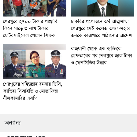
চাকরির প্রলোভনে অর্থ আত্মসাৎ :
শেরপুরে ২৭০০ টাকার পাঞ্জাবি
শেরপুরে সেই কলেজ অধ্যক্ষসহ ৪
কিনে সাড়ে ৩ লাখ টাকার
জনকে কারাগারে পাঠানোর আদেশ
মোটরসাইকেল পেলেন শিক্ষক
রাজধানী থেকে এক ব্যক্তিকে
গ্রেফতারের পর শেরপুরে জাল টাকা
ও ফেনসিডিল উদ্ধার
শেরপুরের শহিদুল্লাহ রমনার ডিসি,
ফাতিহা সিআইডি ও মোস্তাফিজ
নীলফামারির এসপি
অন্যান্য