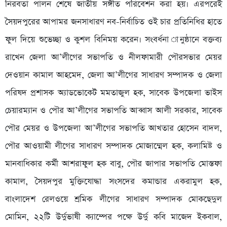
নিরবতা পালন শেষে জাতীয় সঙ্গীত পরিবেশন করা হয়। এরপরেই
সৈয়দপুরের আপামর জনসাধারণ নব-নির্বাচিত ওই চার প্রতিনিধির হাতে
ফুল দিয়ে শুভেচ্ছা ও কুশল বিনিময় করেন। সংবর্ধনা ানুষ্ঠানে বক্তব্য
রাখেন জেলা আ’লীগের সভাপতি ও নীলফামারী পৌরসভার মেয়র
দেওয়ান কামাল আহমেদ, জেলা আ’লীগের সাধারণ সম্পাদক ও জেলা
পরিষদ প্রশাসক অ্যাডভোকেট মমতাজুল হক, সাবেক উপজেলা ভাইস
চেয়ারম্যান ও পৌর আ’লীগের সভাপতি আব্বাস আলী সরকার, সাবেক
পৌর মেয়র ও উপজেলা আ’লীগের সভাপতি আখতার হোসেন বাদল,
পৌর আওয়ামী লীগের সাধারণ সম্পাদক মোজাম্মেল হক, কলামিষ্ট ও
মানবাধিকার কর্মী আশরাফুল হক বাবু, পৌর জাপার সভাপতি মোস্তফা
কামাল, সৈয়দপুর মুক্তিযোদ্ধা সংসদের কমান্ডার একরামুল হক,
বাংলাদেশ রেলওয়ে শ্রমিক লীগের সাধারণ সম্পাদক মোকছেদুল
মোমিন, ২২টি উর্দুভাষী ক্যাম্পের পক্ষে উর্দু কবি মাজেদ ইকবাল,