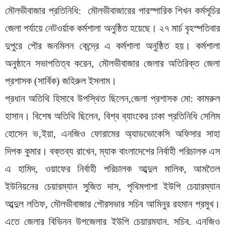
মৌলভীবাজার প্রতিনিধি: মৌলভীবাজারের পারস্পারিক শিখন কর্মসূচির
জেলা পর্যায়ে নেটওর্য়াক কর্মশালা অনুষ্ঠিত হয়েছে। ২৭ মার্চ বৃহস্পতিবার
দুপুরে পৌর জনমিলন কেন্দ্রে এ কর্মশালা অনুষ্ঠিত হয়। কর্মশালা
অনুষ্ঠানে সভাপতিত্ব করেন, মৌলভীবাজার জেলার অতিরিক্ত জেলা
প্রশাসক (সার্বিক) জহিরুল ইসলাম।
প্রধান অতিথি হিসাবে উপস্থিত ছিলেন,জেলা প্রশাসক মো: কামরুল
হাসান। বিশেষ অতিথি ছিলেন, বিশ্ব ব্যাংকের ঢাকা প্রতিনিধি সেলিম
হোসেন ভ‚ইয়া, এনজিও ফোরামের অ্যাডভোকেসি অফিসার সাহা
দিপক কুমার। বক্তব্য রাখেন, ম্যাক বাংলাদেশের নির্বাহী পরিচালক এস
এ হামিদ, ওয়াফের নির্বাহী পরিচালক আব্দুল মালিক, আমতৈল
ইউনিয়নের চেয়ারম্যান সুজিত দাস, পৃথিমপাশা ইউপি চেয়ারম্যান
আব্দুল লতিফ, মৌলভীবাজার পৌরসভার সচিব আমিনুর রহমান প্রমুখ।
এতে জেলার বিভিন্ন উপজেলার ইউপি চেয়ারম্যান, সচিব, এনজিও