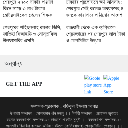
শেরপুরে ২৭০০ টাকার পাঞ্জাবি
চাকরির প্রলোভনে অর্থ আত্মসাৎ :
কিনে সাড়ে ৩ লাখ টাকার
শেরপুরে সেই কলেজ অধ্যক্ষসহ ৪
মোটরসাইকেল পেলেন শিক্ষক
জনকে কারাগারে পাঠানোর আদেশ
শেরপুরের শহিদুল্লাহ রমনার ডিসি,
রাজধানী থেকে এক ব্যক্তিকে
ফাতিহা সিআইডি ও মোস্তাফিজ
গ্রেফতারের পর শেরপুরে জাল টাকা
নীলফামারির এসপি
ও ফেনসিডিল উদ্ধার
অন্যান্য
GET THE APP
সম্পাদক-প্রকাশক : রফিকুল ইসলাম আধার
উপদেষ্টা সম্পাদক : সোলায়মান খাঁন মজনু ।। নির্বাহী সম্পাদক : মোহাম্মদ জুবায়ের
রহমান ব্যবস্থাপনা সম্পাদক-১ : ফারহানা পারভীন মুন্নী ।। ব্যবস্থাপনা সম্পাদক-২ :
আলমগীর কিবরিয়া কামরুল অফিস : বটতলা (কালিরবাজার) শেরপুর টাউন, শেরপুর। ।।