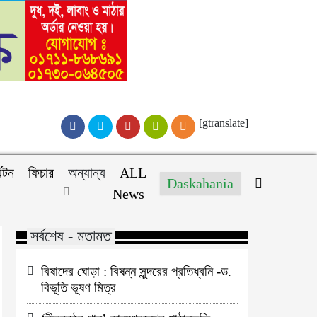
[gtranslate]
্যটন
ফিচার
অন্যান্য
ALL
Daskahania
News
সর্বশেষ - মতামত
বিষাদের ঘোড়া : বিষন্ন সুন্দরের প্রতিধ্বনি -ড.
বিভূতি ভূষণ মিত্র