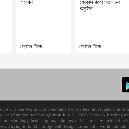
সংবর্ধনা
ফোকাস গ্রুপ আলোচনা
অনুষ্ঠিত
স্লাইড নিউজ
স্লাইড নিউজ
ortal. It has begun with commitment of fearless, investigative, informa
m use of modern technology from July 31, 2013. Latest & breaking news
mation technology, health, sports, columns and features are included i
We are trying to build a bridge with Bengali around the world and ad