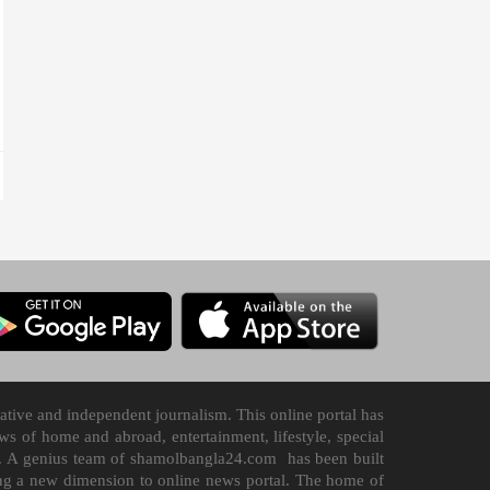
tive and independent journalism. This online portal has
 of home and abroad, entertainment, lifestyle, special
n it. A genius team of shamolbangla24.com has been built
ding a new dimension to online news portal. The home of