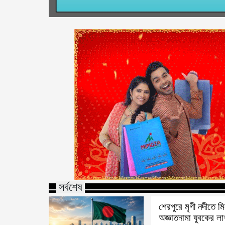
সর্বশেষ
শেরপুরে মৃগী নদীতে ম
অজ্ঞাতনামা যুবকের ল