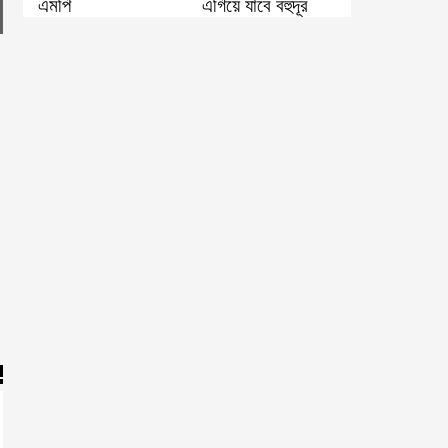
এমপি
এগিয়ে যাবে বহুদূর