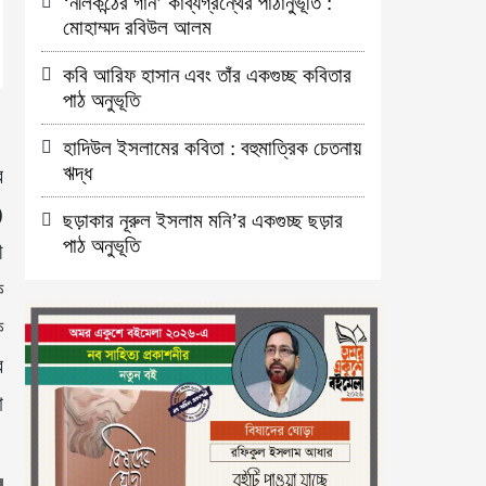
‘নীলকন্ঠের গান’ কাব্যগ্রন্থের পাঠানুভূতি :
মোহাম্মদ রবিউল আলম
কবি আরিফ হাসান এবং তাঁর একগুচ্ছ কবিতার
পাঠ অনুভূতি
হাদিউল ইসলামের কবিতা : বহুমাত্রিক চেতনায়
ঋদ্ধ
র
)
ছড়াকার নূরুল ইসলাম মনি’র একগুচ্ছ ছড়ার
পাঠ অনুভূতি
ী
ক
ক
র
া