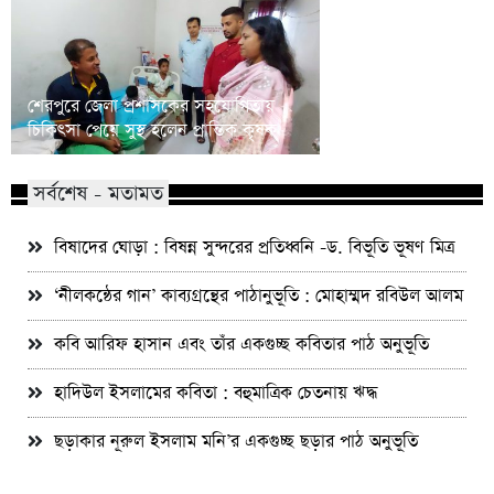
শেরপুরে স্ত্রী-সন্তানের ন্
শেরপুরে জেলা প্রশাসকের সহযোগিতায়
দাবিতে পুলিশ কনস্টেবলে
চিকিৎসা পেয়ে সুস্থ হলেন প্রান্তিক কৃষক
সম্মেলন
সর্বশেষ - মতামত
বিষাদের ঘোড়া : বিষন্ন সুন্দরের প্রতিধ্বনি -ড. বিভূতি ভূষণ মিত্র
‘নীলকন্ঠের গান’ কাব্যগ্রন্থের পাঠানুভূতি : মোহাম্মদ রবিউল আলম
কবি আরিফ হাসান এবং তাঁর একগুচ্ছ কবিতার পাঠ অনুভূতি
হাদিউল ইসলামের কবিতা : বহুমাত্রিক চেতনায় ঋদ্ধ
ছড়াকার নূরুল ইসলাম মনি’র একগুচ্ছ ছড়ার পাঠ অনুভূতি