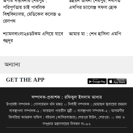
অপার সম্ভাবনার শেরপুর :
উন্নয়ন ভাবনা শেরপুর: নবাগত
পরিপূর্ণতায় চাই পাবলিক
এসপির চ্যালেঞ্জ সফল হোক
বিশ্ববিদ্যালয়, মেডিকেল কলেজ ও
রেলপথ
শ্যামলবাংলা২৪ডটকম এগিয়ে যাবে
আমার মা : শেখ হাসিনা এমপি
বহুদূর
অন্যান্য
GET THE APP
সম্পাদক-প্রকাশক : রফিকুল ইসলাম আধার
উপদেষ্টা সম্পাদক : সোলায়মান খাঁন মজনু ।। নির্বাহী সম্পাদক : মোহাম্মদ জুবায়ের রহমান
ব্যবস্থাপনা সম্পাদক-১ : ফারহানা পারভীন মুন্নী ।। ব্যবস্থাপনা সম্পাদক-২ : আলমগীর
কিবরিয়া কামরুল অফিস : বটতলা (কালিরবাজার) শেরপুর টাউন, শেরপুর। ।। তথ্য ও
সম্প্রচার মন্ত্রণালয়ের নিবন্ধন নং-৮২