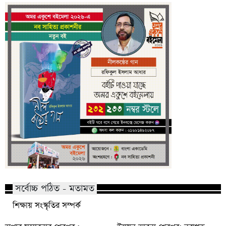
সর্বোচ্চ পঠিত - মতামত
শিক্ষায় সংস্কৃতির সম্পর্ক