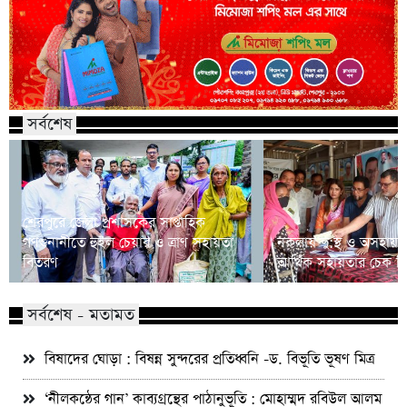
সর্বশেষ
শেরপুরে জেলা প্রশাসকের সাপ্তাহিক
গণশুনানীতে হুইল চেয়ার ও ত্রাণ সহায়তা
নকলায় দু:স্থ ও অসহায় 
বিতরণ
আর্থিক সহায়তার চেক ব
সর্বশেষ - মতামত
বিষাদের ঘোড়া : বিষন্ন সুন্দরের প্রতিধ্বনি -ড. বিভূতি ভূষণ মিত্র
‘নীলকন্ঠের গান’ কাব্যগ্রন্থের পাঠানুভূতি : মোহাম্মদ রবিউল আলম