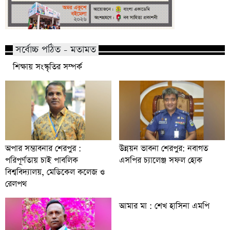
সর্বোচ্চ পঠিত - মতামত
শিক্ষায় সংস্কৃতির সম্পর্ক
অপার সম্ভাবনার শেরপুর :
উন্নয়ন ভাবনা শেরপুর: নবাগত
পরিপূর্ণতায় চাই পাবলিক
এসপির চ্যালেঞ্জ সফল হোক
বিশ্ববিদ্যালয়, মেডিকেল কলেজ ও
রেলপথ
আমার মা : শেখ হাসিনা এমপি