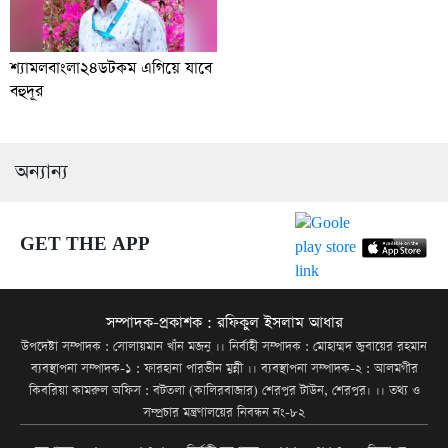
শ্যামলবাংলা২৪ডটকম এগিয়ে যাবে
বহুদূর
অন্যান্য
GET THE APP
সম্পাদক-প্রকাশক : রফিকুল ইসলাম আধার
উপদেষ্টা সম্পাদক : সোলায়মান খাঁন মজনু ।। নির্বাহী সম্পাদক : মোহাম্মদ জুবায়ের রহমান
ব্যবস্থাপনা সম্পাদক-১ : ফারহানা পারভীন মুন্নী ।। ব্যবস্থাপনা সম্পাদক-২ : আলমগীর
কিবরিয়া কামরুল অফিস : বটতলা (কালিরবাজার) শেরপুর টাউন, শেরপুর। ।। তথ্য ও
সম্প্রচার মন্ত্রণালয়ের নিবন্ধন নং-৮২