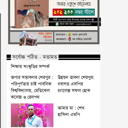
সর্বোচ্চ পঠিত - মতামত
শিক্ষায় সংস্কৃতির সম্পর্ক
অপার সম্ভাবনার শেরপুর :
উন্নয়ন ভাবনা শেরপুর:
পরিপূর্ণতায় চাই পাবলিক
নবাগত এসপির
বিশ্ববিদ্যালয়, মেডিকেল
চ্যালেঞ্জ সফল হোক
কলেজ ও রেলপথ
আমার মা : শেখ
হাসিনা এমপি