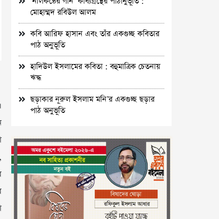
‘নীলকন্ঠের গান’ কাব্যগ্রন্থের পাঠানুভূতি :
মোহাম্মদ রবিউল আলম
কবি আরিফ হাসান এবং তাঁর একগুচ্ছ কবিতার
পাঠ অনুভূতি
হাদিউল ইসলামের কবিতা : বহুমাত্রিক চেতনায়
ঋদ্ধ
ছড়াকার নূরুল ইসলাম মনি’র একগুচ্ছ ছড়ার
।
পাঠ অনুভূতি
ন
া
,
র
র
া