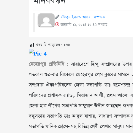
মানববন্ধন
রফিকুল ইসলাম আধার , সম্পাদক
জানুয়ারি ১১, ২০১৪ ১২:৪২ অপরাহ্ণ
খবর টি পড়েছেন :
১৬৯
মেহেরপুর প্রতিনিধি :
সারাদেশে হিন্দু সম্প্রাদয়ের উপ
গতকাল শুক্রবার বিকেলে মেহেরপুর প্রেস ক্লাবের সামনে এ ম
সম্প্রদায় ঐক্যপরিষদের জেলা সভাপতি ডাঃ রমেশচন্দ্
পরিষদের প্রশাসক এ্যাড,. মিয়াজান আলী, প্রথম আলো বন্ধ
জেলা ছাত্র লীগের সভাপতি সাফুয়ান উদ্দীন আহম্মেদ রূপক,
বন্ধুসভার সভাপতি ডাঃ আবুল বাশার, সাধারণ সম্পাদক ন
সভাপতি মানিক হোসেনসহ বিভিন্ন শ্রেণী পেশার মানুষ। মানব