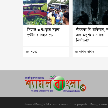
সিলেট ও বগুড়ায় সড়ক
নীরবতা কি অভিমান, 
দুর্ঘটনায় নিহত ১৬
এক অদৃশ্য মানসিক
নির্যাতন?
সিলেট
লাইফ স্টাইল
ShamolBangla24.com is one of the popular Bangla news p