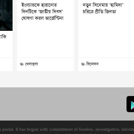
ইংল্যান্ডকে হারানোর
নতুন সিনেমায় ‘হামিদা’
দিনটিকে ‘জাতীয় দিবস’
চরিত্রে প্রীতি জিনতা
ঘোষণা করল আর্জেন্টিনা
নাকি
খেলাধুলা
বিনোদন
ortal. It has begun with commitment of fearless, investigative, informa