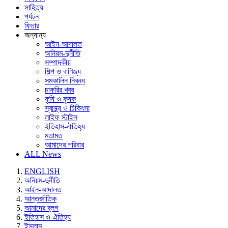
সাহিত্য
পর্যটন
ফিচার
অন্যান্য
আইন-আদালত
অনিয়ম-দুর্নীতি
সম্পাদকীয়
শিল্প ও বাণিজ্য
সমকালিন নিবন্ধ
চাকরির খবর
কৃষি ও কৃষক
স্বাস্থ্য ও চিকিৎসা
লাইফ স্টাইল
ইতিহাস-ঐতিহ্য
মতামত
আমাদের পরিবার
ALL News
ENGLISH
অনিয়ম-দুর্নীতি
আইন-আদালত
আন্তর্জাতিক
আমাদের ব্লগ
ইতিহাস ও ঐতিহ্য
ইসলাম