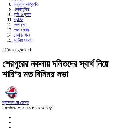
উন্নয়ন-অগ্রগতি
এক্সক্লুসিভ
কৃষি ও কৃষক
ক্রাইম
খেলাধুলা
খেলার খবর
চাকরির খবর
জাতীয় সংবাদ
/
Uncategorized
শেরপুরের নকলায় দলিতদের স্বার্থ নিয়ে
শারি’র মত বিনিময় সভা
শ্যামলবাংলা ডেস্ক
সেপ্টেম্বর ৮, ২০১৩ ৮:৫৯ অপরাহ্ণ