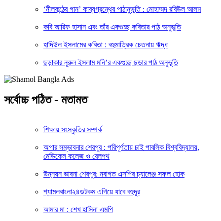
‘নীলকন্ঠের গান’ কাব্যগ্রন্থের পাঠানুভূতি : মোহাম্মদ রবিউল আলম
কবি আরিফ হাসান এবং তাঁর একগুচ্ছ কবিতার পাঠ অনুভূতি
হাদিউল ইসলামের কবিতা : বহুমাত্রিক চেতনায় ঋদ্ধ
ছড়াকার নূরুল ইসলাম মনি’র একগুচ্ছ ছড়ার পাঠ অনুভূতি
সর্বোচ্চ পঠিত - মতামত
শিক্ষায় সংস্কৃতির সম্পর্ক
অপার সম্ভাবনার শেরপুর : পরিপূর্ণতায় চাই পাবলিক বিশ্ববিদ্যালয়,
মেডিকেল কলেজ ও রেলপথ
উন্নয়ন ভাবনা শেরপুর: নবাগত এসপির চ্যালেঞ্জ সফল হোক
শ্যামলবাংলা২৪ডটকম এগিয়ে যাবে বহুদূর
আমার মা : শেখ হাসিনা এমপি