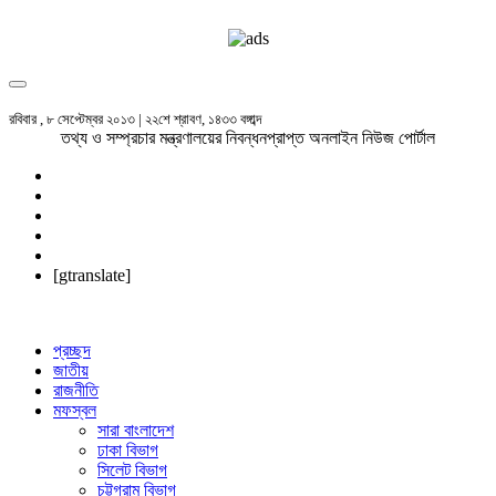
রবিবার , ৮ সেপ্টেম্বর ২০১৩ | ২২শে শ্রাবণ, ১৪৩৩ বঙ্গাব্দ
তথ্য ও সম্প্রচার মন্ত্রণালয়ের নিবন্ধনপ্রাপ্ত অনলাইন নিউজ পোর্টাল
[gtranslate]
প্রচ্ছদ
জাতীয়
রাজনীতি
মফস্বল
সারা বাংলাদেশ
ঢাকা বিভাগ
সিলেট বিভাগ
চট্টগ্রাম বিভাগ