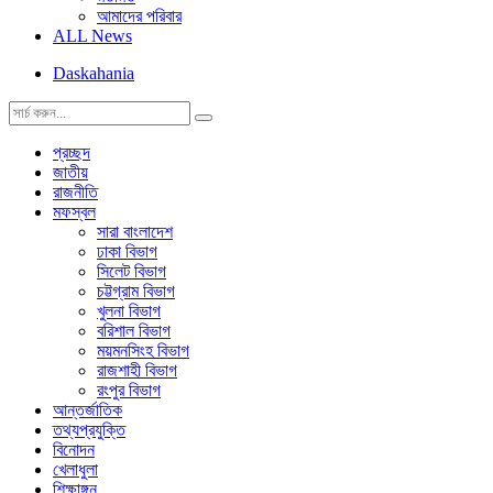
আমাদের পরিবার
ALL News
Daskahania
প্রচ্ছদ
জাতীয়
রাজনীতি
মফস্বল
সারা বাংলাদেশ
ঢাকা বিভাগ
সিলেট বিভাগ
চট্টগ্রাম বিভাগ
খুলনা বিভাগ
বরিশাল বিভাগ
ময়মনসিংহ বিভাগ
রাজশাহী বিভাগ
রংপুর বিভাগ
আন্তর্জাতিক
তথ্যপ্রযুক্তি
বিনোদন
খেলাধুলা
শিক্ষাঙ্গন