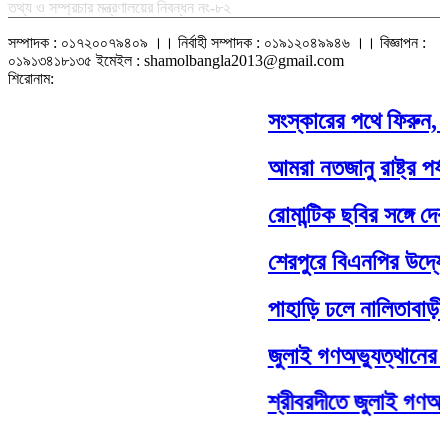
তথ্য ও সম্প্রচার মন্ত্রণালয়ের নিবন্ধন নং-৮২
সম্পাদক : ০১৭২০০৭৯৪০৯ ।। নির্বাহী সম্পাদক : ০১৯১২০৪৯৯৪৬ ।। বিজ্ঞাপন :
০১৯১৩৪১৮১৩৫ ইমেইল : shamolbangla2013@gmail.com
শিরোনাম:
সংস্কারের পথে ফিরুন, জন
আমরা নতজানু রাষ্ট্র পর্যা
রোমান্টিক ছবির সঙ্গে দেব-
শেরপুরে বিএনপির উদ্যোগ
পাহাড়ি ঢলে নালিতাবাড়ীর
জুলাই গণঅভ্যুত্থানের দ্ব
শ্রীবরদীতে জুলাই গণঅভ্