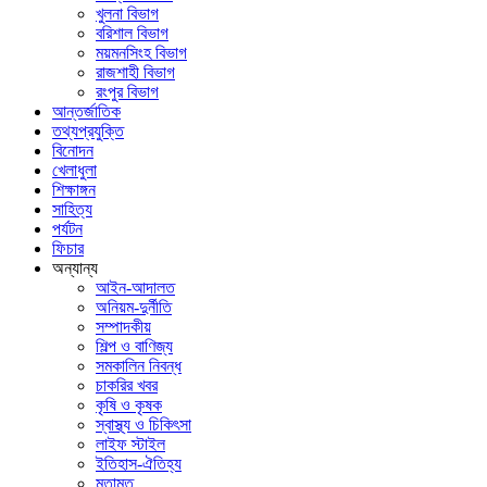
খুলনা বিভাগ
বরিশাল বিভাগ
ময়মনসিংহ বিভাগ
রাজশাহী বিভাগ
রংপুর বিভাগ
আন্তর্জাতিক
তথ্যপ্রযুক্তি
বিনোদন
খেলাধুলা
শিক্ষাঙ্গন
সাহিত্য
পর্যটন
ফিচার
অন্যান্য
আইন-আদালত
অনিয়ম-দুর্নীতি
সম্পাদকীয়
শিল্প ও বাণিজ্য
সমকালিন নিবন্ধ
চাকরির খবর
কৃষি ও কৃষক
স্বাস্থ্য ও চিকিৎসা
লাইফ স্টাইল
ইতিহাস-ঐতিহ্য
মতামত