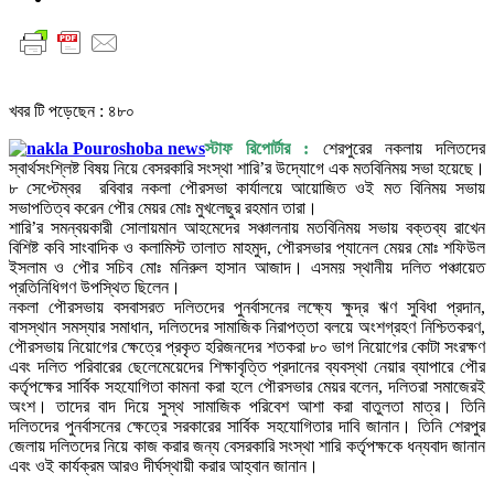
খবর টি পড়েছেন :
৪৮০
স্টাফ রিপোর্টার :
শেরপুরের নকলায় দলিতদের
স্বার্থসংশ্লিষ্ট বিষয় নিয়ে বেসরকারি সংস্থা শারি’র উদ্যোগে এক মতবিনিময় সভা হয়েছে।
৮ সেপ্টেম্বর রবিবার নকলা পৌরসভা কার্যালয়ে আয়োজিত ওই মত বিনিময় সভায়
সভাপতিত্ব করেন পৌর মেয়র মোঃ মুখলেছুর রহমান তারা।
শারি’র সমন্বয়কারী সোলায়মান আহমেদের সঞ্চালনায় মতবিনিময় সভায় বক্তব্য রাখেন
বিশিষ্ট কবি সাংবাদিক ও কলামিস্ট তালাত মাহমুদ, পৌরসভার প্যানেল মেয়র মোঃ শফিউল
ইসলাম ও পৌর সচিব মোঃ মনিরুল হাসান আজাদ। এসময় স্থানীয় দলিত পঞ্চায়েত
প্রতিনিধিগণ উপস্থিত ছিলেন।
নকলা পৌরসভায় বসবাসরত দলিতদের পুনর্বাসনের লক্ষ্যে ক্ষুদ্র ঋণ সুবিধা প্রদান,
বাসস্থান সমস্যার সমাধান, দলিতদের সামাজিক নিরাপত্তা বলয়ে অংশগ্রহণ নিশ্চিতকরণ,
পৌরসভায় নিয়োগের ক্ষেত্রে প্রকৃত হরিজনদের শতকরা ৮০ ভাগ নিয়োগের কোটা সংরক্ষণ
এবং দলিত পরিবারের ছেলেমেয়েদের শিক্ষাবৃত্তি প্রদানের ব্যবস্থা নেয়ার ব্যাপারে পৌর
কর্তৃপক্ষের সার্বিক সহযোগিতা কামনা করা হলে পৌরসভার মেয়র বলেন, দলিতরা সমাজেরই
অংশ। তাদের বাদ দিয়ে সুস্থ সামাজিক পরিবেশ আশা করা বাতুলতা মাত্র। তিনি
দলিতদের পুনর্বাসনের ক্ষেত্রে সরকারের সার্বিক সহযোগিতার দাবি জানান। তিনি শেরপুর
জেলায় দলিতদের নিয়ে কাজ করার জন্য বেসরকারি সংস্থা শারি কর্তৃপক্ষকে ধন্যবাদ জানান
এবং ওই কার্যক্রম আরও দীর্ঘস্থায়ী করার আহ্বান জানান।