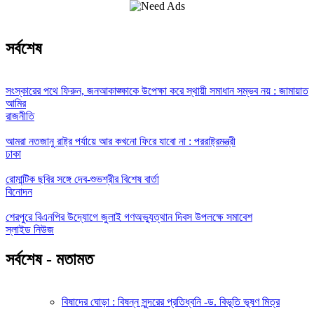
সর্বশেষ
সংস্কারের পথে ফিরুন, জনআকাঙ্ক্ষাকে উপেক্ষা করে স্থায়ী সমাধান সম্ভব নয় : জামায়াত
আমির
রাজনীতি
আমরা নতজানু রাষ্ট্র পর্যায়ে আর কখনো ফিরে যাবো না : পররাষ্ট্রমন্ত্রী
ঢাকা
রোমান্টিক ছবির সঙ্গে দেব-শুভশ্রীর বিশেষ বার্তা
বিনোদন
শেরপুরে বিএনপির উদ্যোগে জুলাই গণঅভ্যুত্থান দিবস উপলক্ষে সমাবেশ
স্লাইড নিউজ
সর্বশেষ - মতামত
বিষাদের ঘোড়া : বিষন্ন সুন্দরের প্রতিধ্বনি -ড. বিভূতি ভূষণ মিত্র