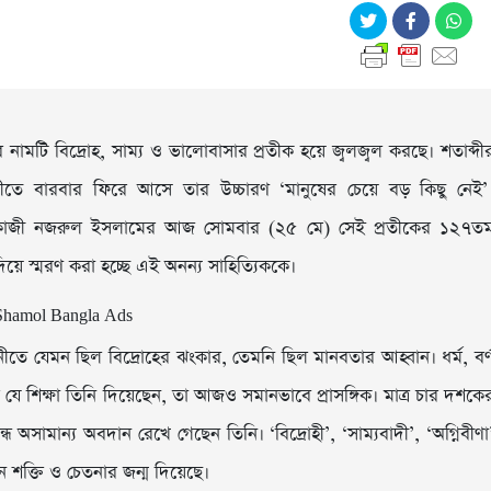
মটি বিদ্রোহ, সাম্য ও ভালোবাসার প্রতীক হয়ে জ্বলজ্বল করছে। শতাব্দী
ে বারবার ফিরে আসে তার উচ্চারণ ‘মানুষের চেয়ে বড় কিছু নেই’
বি কাজী নজরুল ইসলামের আজ সোমবার (২৫ মে) সেই প্রতীকের ১২৭ত
িয়ে স্মরণ করা হচ্ছে এই অনন্য সাহিত্যিককে।
নীতে যেমন ছিল বিদ্রোহের ঝংকার, তেমনি ছিল মানবতার আহ্বান। ধর্ম, বর্
র যে শিক্ষা তিনি দিয়েছেন, তা আজও সমানভাবে প্রাসঙ্গিক। মাত্র চার দশকে
ে অসামান্য অবদান রেখে গেছেন তিনি। ‘বিদ্রোহী’, ‘সাম্যবাদী’, ‘অগ্নিবীণা
তুন শক্তি ও চেতনার জন্ম দিয়েছে।