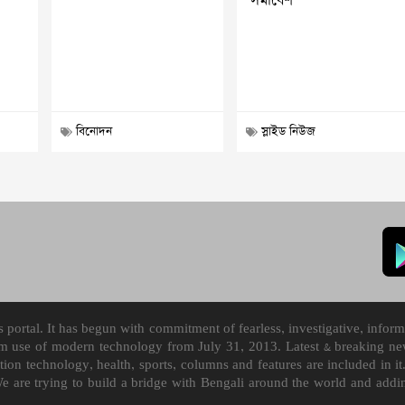
সমাবেশ
বিনোদন
স্লাইড নিউজ
ortal. It has begun with commitment of fearless, investigative, informa
m use of modern technology from July 31, 2013. Latest & breaking news
mation technology, health, sports, columns and features are included i
We are trying to build a bridge with Bengali around the world and ad