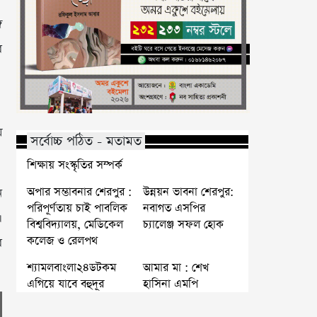
ে
র
য়
সর্বোচ্চ পঠিত - মতামত
শিক্ষায় সংস্কৃতির সম্পর্ক
অপার সম্ভাবনার শেরপুর :
উন্নয়ন ভাবনা শেরপুর:
ন
পরিপূর্ণতায় চাই পাবলিক
নবাগত এসপির
।
বিশ্ববিদ্যালয়, মেডিকেল
চ্যালেঞ্জ সফল হোক
কলেজ ও রেলপথ
র
শ্যামলবাংলা২৪ডটকম
আমার মা : শেখ
এগিয়ে যাবে বহুদূর
হাসিনা এমপি