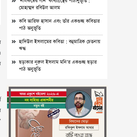
‘নীলকন্ঠের গান’ কাব্যগ্রন্থের পাঠানুভূতি :
মোহাম্মদ রবিউল আলম
কবি আরিফ হাসান এবং তাঁর একগুচ্ছ কবিতার
পাঠ অনুভূতি
হাদিউল ইসলামের কবিতা : বহুমাত্রিক চেতনায়
র
ঋদ্ধ
।
ছড়াকার নূরুল ইসলাম মনি’র একগুচ্ছ ছড়ার
ম
পাঠ অনুভূতি
ণ
র
’