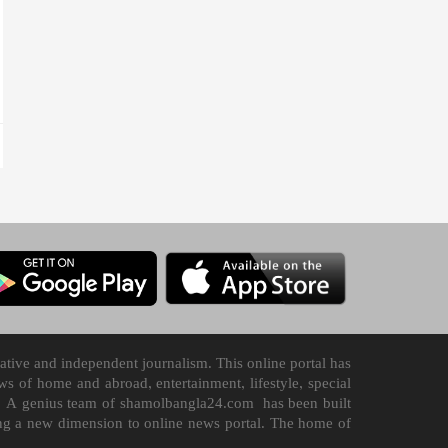
tive and independent journalism. This online portal has
 of home and abroad, entertainment, lifestyle, special
n it. A genius team of shamolbangla24.com has been built
ding a new dimension to online news portal. The home of