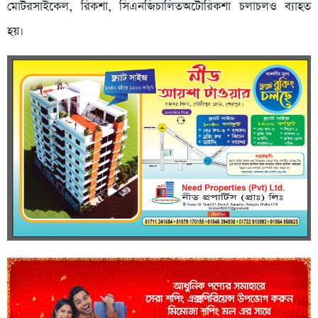
মোটরসাইকেল, রিকশা, সিএনজিচালিতঅটোরিকশা চলাচলও ব্যাহত
হয়।