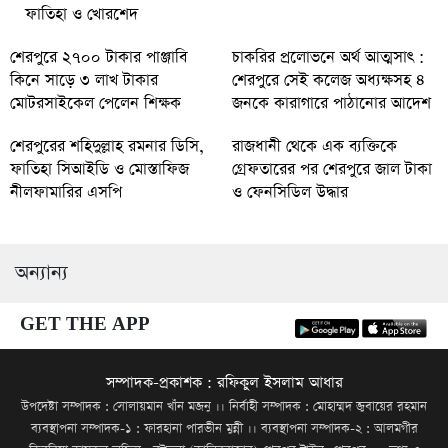
ফাতিহা ও খোরশেদ
শেরপুরে ২৭০০ টাকার পাঞ্জাবি
চাকরির প্রলোভনে অর্থ আত্মসাৎ :
কিনে সাড়ে ৩ লাখ টাকার
শেরপুরে সেই কলেজ অধ্যক্ষসহ ৪
মোটরসাইকেল পেলেন শিক্ষক
জনকে কারাগারে পাঠানোর আদেশ
শেরপুরের শহিদুল্লাহ রমনার ডিসি,
রাজধানী থেকে এক ব্যক্তিকে
ফাতিহা সিআইডি ও মোস্তাফিজ
গ্রেফতারের পর শেরপুরে জাল টাকা
নীলফামারির এসপি
ও ফেনসিডিল উদ্ধার
অন্যান্য
GET THE APP
সম্পাদক-প্রকাশক : রফিকুল ইসলাম আধার
উপদেষ্টা সম্পাদক : সোলায়মান খাঁন মজনু ।। নির্বাহী সম্পাদক : মোহাম্মদ জুবায়ের রহমান
ব্যবস্থাপনা সম্পাদক-১ : ফারহানা পারভীন মুন্নী ।। ব্যবস্থাপনা সম্পাদক-২ : আলমগীর