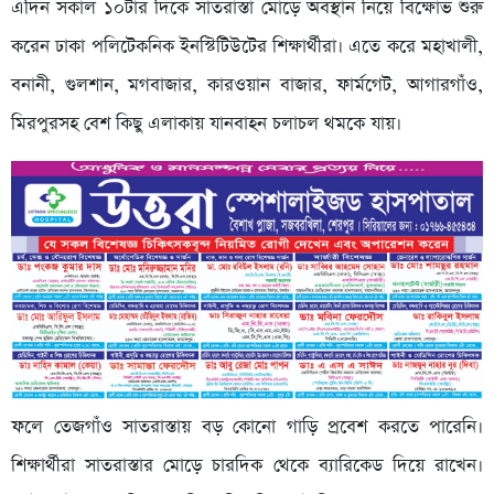
এদিন সকাল ১০টার দিকে সাতরাস্তা মোড়ে অবস্থান নিয়ে বিক্ষোভ শুরু
করেন ঢাকা পলিটেকনিক ইনস্টিটিউটের শিক্ষার্থীরা। এতে করে মহাখালী,
বনানী, গুলশান, মগবাজার, কারওয়ান বাজার, ফার্মগেট, আগারগাঁও,
মিরপুরসহ বেশ কিছু এলাকায় যানবাহন চলাচল থমকে যায়।
ফলে তেজগাঁও সাতরাস্তায় বড় কোনো গাড়ি প্রবেশ করতে পারেনি।
শিক্ষার্থীরা সাতরাস্তার মোড়ে চারদিক থেকে ব্যারিকেড দিয়ে রাখেন।