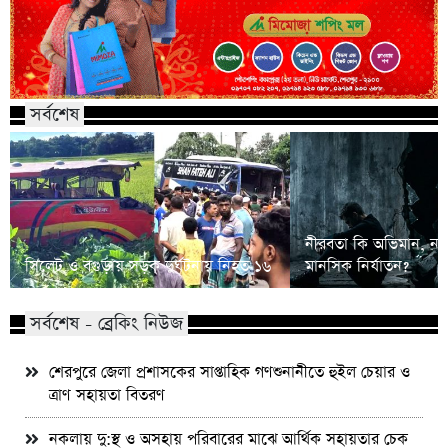
সর্বশেষ
নীরবতা কি অভিমান, না
সিলেট ও বগুড়ায় সড়ক দুর্ঘটনায় নিহত ১৬
মানসিক নির্যাতন?
সর্বশেষ - ব্রেকিং নিউজ
শেরপুরে জেলা প্রশাসকের সাপ্তাহিক গণশুনানীতে হুইল চেয়ার ও
ত্রাণ সহায়তা বিতরণ
নকলায় দু:স্থ ও অসহায় পরিবারের মাঝে আর্থিক সহায়তার চেক