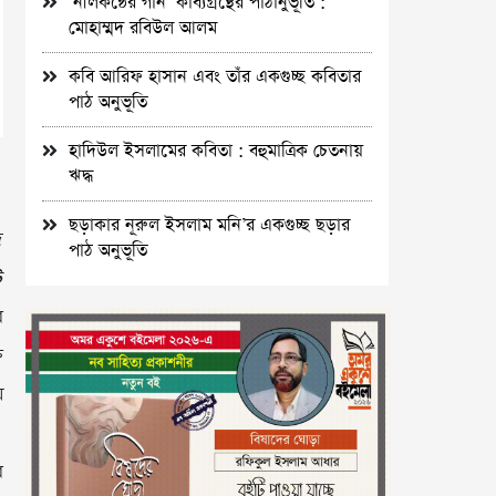
‘নীলকন্ঠের গান’ কাব্যগ্রন্থের পাঠানুভূতি :
মোহাম্মদ রবিউল আলম
কবি আরিফ হাসান এবং তাঁর একগুচ্ছ কবিতার
পাঠ অনুভূতি
হাদিউল ইসলামের কবিতা : বহুমাত্রিক চেতনায়
ঋদ্ধ
ছড়াকার নূরুল ইসলাম মনি’র একগুচ্ছ ছড়ার
দ
পাঠ অনুভূতি
ি
র
ত
য়
র