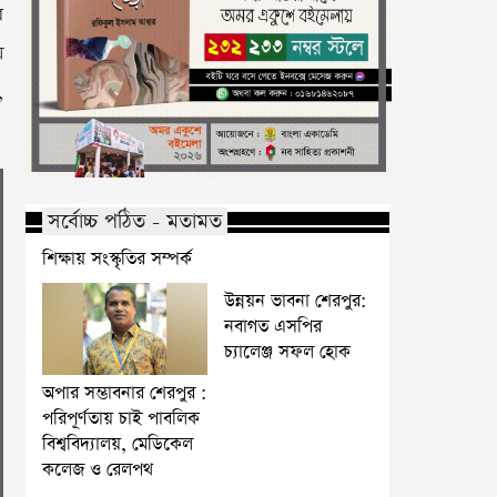
র
য়
,
সর্বোচ্চ পঠিত - মতামত
শিক্ষায় সংস্কৃতির সম্পর্ক
উন্নয়ন ভাবনা শেরপুর:
নবাগত এসপির
চ্যালেঞ্জ সফল হোক
অপার সম্ভাবনার শেরপুর :
পরিপূর্ণতায় চাই পাবলিক
বিশ্ববিদ্যালয়, মেডিকেল
কলেজ ও রেলপথ