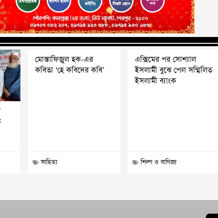
মোস্তাফিজুল হক-এর
এক্সিমের পর সোশ্যাল
কবিতা ‘হে কবিদের কবি’
ইসলামী বুঝে পেল সম্মিলিত
ইসলামী ব্যাংক
য়
ক
সাহিত্য
শিল্প ও বাণিজ্য