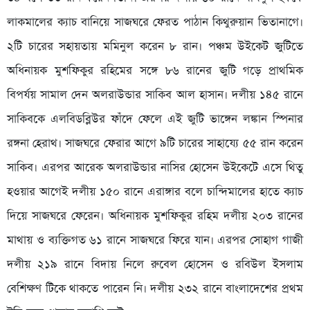
লাকমালের ক্যাচ বানিয়ে সাজঘরে ফেরত পাঠান কিথুরুয়ান ভিতানাগে।
২টি চারের সহায়তায় মমিনুল করেন ৮ রান। পঞ্চম উইকেট জুটিতে
অধিনায়ক মুশফিকুর রহিমের সঙ্গে ৮৬ রানের জুটি গড়ে প্রাথমিক
বিপর্যয় সামাল দেন অলরাউন্ডার সাকিব আল হাসান। দলীয় ১৪৫ রানে
সাকিবকে এলবিডব্লিউর ফাঁদে ফেলে এই জুটি ভাঙ্গেন লঙ্কান স্পিনার
রঙ্গনা হেরাথ। সাজঘরে ফেরার আগে ৯টি চারের সাহায্যে ৫৫ রান করেন
সাকিব। এরপর আরেক অলরাউন্ডার নাসির হোসেন উইকেটে এসে থিতু
হওয়ার আগেই দলীয় ১৫০ রানে এরাঙ্গার বলে চান্দিমালের হাতে ক্যাচ
দিয়ে সাজঘরে ফেরেন। অধিনায়ক মুশফিকুর রহিম দলীয় ২০৩ রানের
মাথায় ও ব্যক্তিগত ৬১ রানে সাজঘরে ফিরে যান। এরপর সোহাগ গাজী
দলীয় ২১৯ রানে বিদায় নিলে রুবেল হোসেন ও রবিউল ইসলাম
বেশিক্ষণ টিকে থাকতে পারেন নি। দলীয় ২৩২ রানে বাংলাদেশের প্রথম