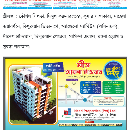
শ্রীলঙ্কা : কৌশল সিলভা, দিমুথ করুনারতেœ, কুমার সাঙ্গাকারা, মাহেলা
জয়াবর্ধনে, কিথুরুয়ান ভিতানাগে, অ্যাঞ্জেলো ম্যাথিউস (অধিনায়ক),
দীনেশ চান্দিমাল, দিলুরুয়ান পেরেরা, সামিন্দা এরাঙ্গা, রঙ্গনা হেরাথ ও
সুরঙ্গা লাকমাল।