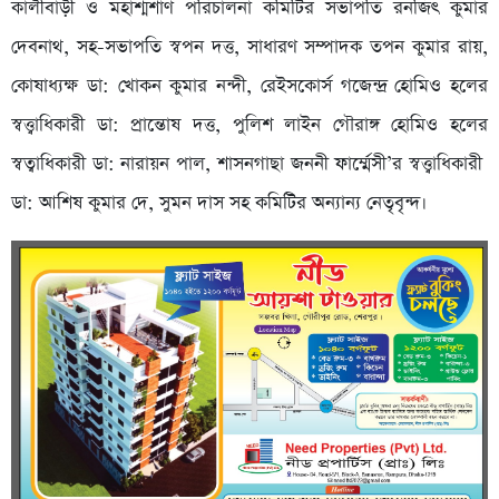
কালীবাড়ী ও মহাশ্মশাণ পরিচালনা কমিটির সভাপতি রনজিৎ কুমার
দেবনাথ, সহ-সভাপতি স্বপন দত্ত, সাধারণ সম্পাদক তপন কুমার রায়,
কোষাধ্যক্ষ ডা: খোকন কুমার নন্দী, রেইসকোর্স গজেন্দ্র হোমিও হলের
স্বত্ত্বাধিকারী ডা: প্রান্তোষ দত্ত, পুলিশ লাইন গৌরাঙ্গ হোমিও হলের
স্বত্বাধিকারী ডা: নারায়ন পাল, শাসনগাছা জননী ফার্ম্মেসী’র স্বত্ত্বাধিকারী
ডা: আশিষ কুমার দে, সুমন দাস সহ কমিটির অন্যান্য নেতৃবৃন্দ।