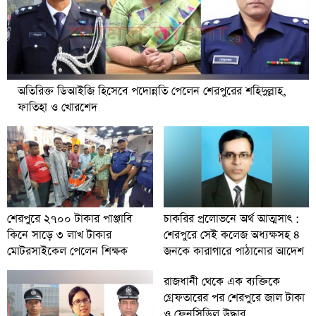
অতিরিক্ত ডিআইজি হিসেবে পদোন্নতি পেলেন শেরপুরের শহিদুল্লাহ,
ফাতিহা ও খোরশেদ
চাকরির প্রলোভনে অর্থ আত্মসাৎ :
শেরপুরে ২৭০০ টাকার পাঞ্জাবি
শেরপুরে সেই কলেজ অধ্যক্ষসহ ৪
কিনে সাড়ে ৩ লাখ টাকার
জনকে কারাগারে পাঠানোর আদেশ
মোটরসাইকেল পেলেন শিক্ষক
রাজধানী থেকে এক ব্যক্তিকে
গ্রেফতারের পর শেরপুরে জাল টাকা
ও ফেনসিডিল উদ্ধার