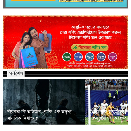
সর্বশেষ
নীরবতা কি অভিমান, নাকি এক অদৃশ্য
ইংল্যান্ডকে হারানোর দি
মানসিক নির্যাতন?
দিবস’ ঘোষণা করল আর্জে