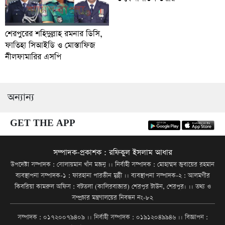
শেরপুরের শহিদুল্লাহ রমনার ডিসি,
ফাতিহা সিআইডি ও মোস্তাফিজ
নীলফামারির এসপি
অন্যান্য
GET THE APP
সম্পাদক-প্রকাশক : রফিকুল ইসলাম আধার
উপদেষ্টা সম্পাদক : সোলায়মান খাঁন মজনু ।। নির্বাহী সম্পাদক : মোহাম্মদ জুবায়ের রহমান
ব্যবস্থাপনা সম্পাদক-১ : ফারহানা পারভীন মুন্নী ।। ব্যবস্থাপনা সম্পাদক-২ : আলমগীর
কিবরিয়া কামরুল অফিস : বটতলা (কালিরবাজার) শেরপুর টাউন, শেরপুর। ।। তথ্য ও
সম্প্রচার মন্ত্রণালয়ের নিবন্ধন নং-৮২
সম্পাদক : ০১৭২০০৭৯৪০৯ ।। নির্বাহী সম্পাদক : ০১৯১২০৪৯৯৪৬ ।। বিজ্ঞাপন :