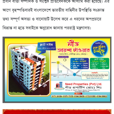
প্রধান বার্তা সম্পাদক ও সংশ্লিষ্ট প্রতিবেদককে আসামি করা হয়েছে। এর
আগে বৃহস্পতিবারই বাংলাদেশে ভারতীয় বাহিনীর উপস্থিতি সংক্রান্ত
তথ্য সম্পূর্ণ অসত্য ও বানোয়াট উলে­খ করে এ ধরনের অপপ্রচারে
বিভ্রান্ত না হতে সবাইকে অনুরোধ জানায় পররাষ্ট্র মন্ত্রণালয়।