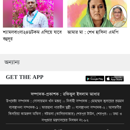
শ্যামলবাংলা২৪ডটকম এগিয়ে যাবে
আমার মা : শেখ হাসিনা এমপি
বহুদূর
অন্যান্য
GET THE APP
সম্পাদক-প্রকাশক : রফিকুল ইসলাম আধার
উপদেষ্টা সম্পাদক : সোলায়মান খাঁন মজনু ।। নির্বাহী সম্পাদক : মোহাম্মদ জুবায়ের রহমান
ব্যবস্থাপনা সম্পাদক-১ : ফারহানা পারভীন মুন্নী ।। ব্যবস্থাপনা সম্পাদক-২ : আলমগীর
কিবরিয়া কামরুল অফিস : বটতলা (কালিরবাজার) শেরপুর টাউন, শেরপুর। ।। তথ্য ও
সম্প্রচার মন্ত্রণালয়ের নিবন্ধন নং-৮২