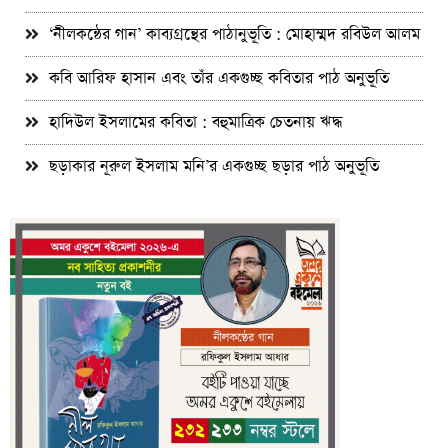
‘নীলকন্ঠের গান’ কাব্যগ্রন্থের পাঠানুভূতি : মোহাম্মদ রবিউল আলম
কবি আরিফ হাসান এবং তাঁর একগুচ্ছ কবিতার পাঠ অনুভূতি
হাদিউল ইসলামের কবিতা : বহুমাত্রিক চেতনায় ঋদ্ধ
ছড়াকার নূরুল ইসলাম মনি’র একগুচ্ছ ছড়ার পাঠ অনুভূতি