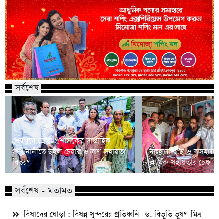
সর্বশেষ
শেরপুরে জেলা প্রশাসকের সাপ্তাহিক
গণশুনানীতে হুইল চেয়ার ও ত্রাণ সহায়তা
নকলায় দু:স্থ ও অসহায় 
বিতরণ
আর্থিক সহায়তার চেক ব
সর্বশেষ - মতামত
বিষাদের ঘোড়া : বিষন্ন সুন্দরের প্রতিধ্বনি -ড. বিভূতি ভূষণ মিত্র