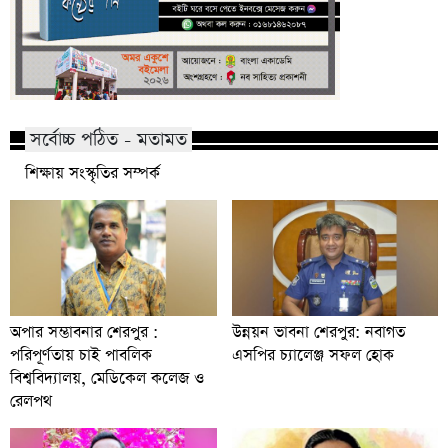
সর্বোচ্চ পঠিত - মতামত
শিক্ষায় সংস্কৃতির সম্পর্ক
অপার সম্ভাবনার শেরপুর :
উন্নয়ন ভাবনা শেরপুর: নবাগত
পরিপূর্ণতায় চাই পাবলিক
এসপির চ্যালেঞ্জ সফল হোক
বিশ্ববিদ্যালয়, মেডিকেল কলেজ ও
রেলপথ