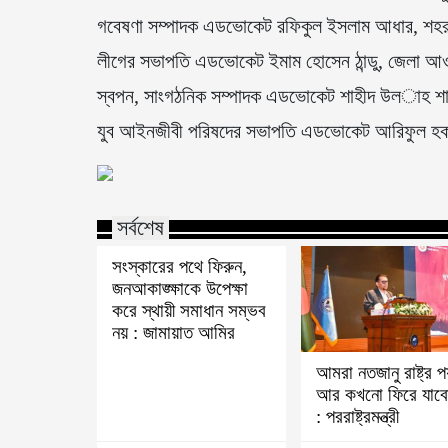
গবেষণা সম্পাদক এডভোকেট রফিকুল ইসলাম আধার, শহর
লীগের সভাপতি এডভোকেট ইমাম হোসেন ঠান্ডু, জেলা আ
স্বপন, সাংগঠনিক সম্পাদক এডভোকেট শাহীদ উল­াহ শাহ
যুব আইনজীবী পরিষদের সভাপতি এডভোকেট আরিফুল হক সু
সর্বশেষ
সংস্কারের পথে ফিরুন,
জনআকাঙ্ক্ষাকে উপেক্ষা
করে স্থায়ী সমাধান সম্ভব
নয় : জামায়াত আমির
আমরা নতজানু রাষ্ট্র পর
আর কখনো ফিরে যাবো
: পররাষ্ট্রমন্ত্রী