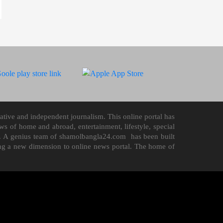
tive and independent journalism. This online portal has
 of home and abroad, entertainment, lifestyle, special
n it. A genius team of shamolbangla24.com has been built
ding a new dimension to online news portal. The home of