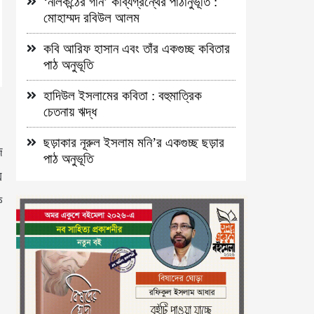
‘নীলকন্ঠের গান’ কাব্যগ্রন্থের পাঠানুভূতি :
মোহাম্মদ রবিউল আলম
কবি আরিফ হাসান এবং তাঁর একগুচ্ছ কবিতার
পাঠ অনুভূতি
হাদিউল ইসলামের কবিতা : বহুমাত্রিক
চেতনায় ঋদ্ধ
ছড়াকার নূরুল ইসলাম মনি’র একগুচ্ছ ছড়ার
ে
পাঠ অনুভূতি
ে
ক