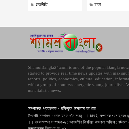
রাজনীতি
ঢাকা
ShamolBangla24.com is one of the popular Bangla news p
started to provide real time news updates with maximu
reports, politics, economics, culture, education, infor
with a group of countrys energetic young journalists. 
materialistic news.
সম্পাদক-প্রকাশক : রফিকুল ইসলাম আধার
উপদেষ্টা সম্পাদক : সোলায়মান খাঁন মজনু ।। নির্বাহী সম্পাদক : মোহাম্মদ জ
।। ব্যবস্থাপনা সম্পাদক-২ : আলমগীর কিবরিয়া কামরুল অফিস : বটতলা (
মন্ত্রণালয়ের নিবন্ধন নং-৮২