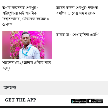
অপার সম্ভাবনার শেরপুর :
উন্নয়ন ভাবনা শেরপুর: নবাগত
পরিপূর্ণতায় চাই পাবলিক
এসপির চ্যালেঞ্জ সফল হোক
বিশ্ববিদ্যালয়, মেডিকেল কলেজ ও
রেলপথ
আমার মা : শেখ হাসিনা এমপি
শ্যামলবাংলা২৪ডটকম এগিয়ে যাবে
বহুদূর
অন্যান্য
GET THE APP