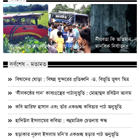
নীরবতা কি অভিমান, না
সিলেট ও বগুড়ায় সড়ক দুর্ঘটনায় নিহত ১৬
মানসিক নির্যাতন?
সর্বশেষ - মতামত
বিষাদের ঘোড়া : বিষন্ন সুন্দরের প্রতিধ্বনি -ড. বিভূতি ভূষণ মিত্র
‘নীলকন্ঠের গান’ কাব্যগ্রন্থের পাঠানুভূতি : মোহাম্মদ রবিউল আলম
কবি আরিফ হাসান এবং তাঁর একগুচ্ছ কবিতার পাঠ অনুভূতি
হাদিউল ইসলামের কবিতা : বহুমাত্রিক চেতনায় ঋদ্ধ
ছড়াকার নূরুল ইসলাম মনি’র একগুচ্ছ ছড়ার পাঠ অনুভূতি