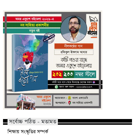
সর্বোচ্চ পঠিত - মতামত
শিক্ষায় সংস্কৃতির সম্পর্ক