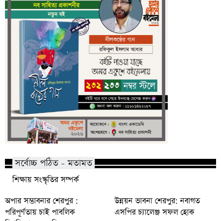
সর্বোচ্চ পঠিত - মতামত
শিক্ষায় সংস্কৃতির সম্পর্ক
অপার সম্ভাবনার শেরপুর :
উন্নয়ন ভাবনা শেরপুর: নবাগত
পরিপূর্ণতায় চাই পাবলিক
এসপির চ্যালেঞ্জ সফল হোক