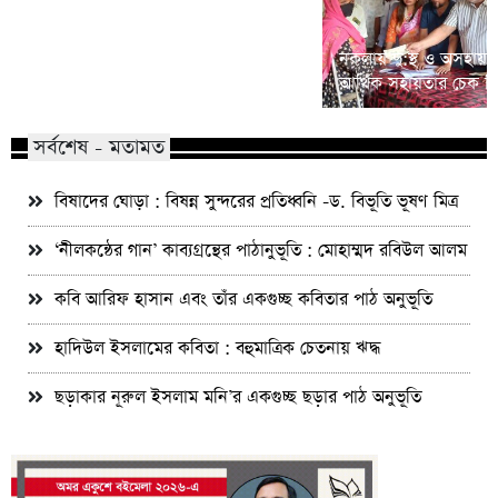
শেরপুরে জেলা প্রশাসকের সাপ্তাহিক
গণশুনানীতে হুইল চেয়ার ও ত্রাণ সহায়তা
নকলায় দু:স্থ ও অসহায় 
বিতরণ
আর্থিক সহায়তার চেক ব
সর্বশেষ - মতামত
বিষাদের ঘোড়া : বিষন্ন সুন্দরের প্রতিধ্বনি -ড. বিভূতি ভূষণ মিত্র
‘নীলকন্ঠের গান’ কাব্যগ্রন্থের পাঠানুভূতি : মোহাম্মদ রবিউল আলম
কবি আরিফ হাসান এবং তাঁর একগুচ্ছ কবিতার পাঠ অনুভূতি
হাদিউল ইসলামের কবিতা : বহুমাত্রিক চেতনায় ঋদ্ধ
ছড়াকার নূরুল ইসলাম মনি’র একগুচ্ছ ছড়ার পাঠ অনুভূতি