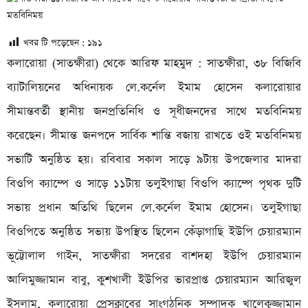
খবর টি পড়েছেন :
১৯১
কলারোয়া (সাতক্ষীরা) থেকে আরিফ মাহমুদ : সাতক্ষীরা, ৩৮ বিজিবি
ব্যাটালিয়নের অধিনায়ক লে.কর্নেল ইমাম হোসেন কলারোয়ার
সীমান্তবর্তী স্থানীয় জনপ্রতিনিধি ও সূধীজনদের সাথে মতবিনিময়
করেছেন। সীমান্ত জনপদে সার্বিক শান্তি বজায় রাখতে ওই মতবিনিময়
সভাটি অনুষ্ঠিত হয়। রবিবার সকাল সাড়ে ৯টায় উপজেলার মাদরা
বিওপি ক্যাম্পে ও সাড়ে ১১টায় তলুইগাছা বিওপি ক্যাম্পে পৃথক দুটি
সভায় প্রধান অতিথি ছিলেন লে.কর্নেল ইমাম হোসেন। তলুইগাছা
বিওপিতে অনুষ্ঠিত সভায় উপস্থিত ছিলেন কেঁড়াগাছি ইউপি চেয়ারম্যান
ভূট্টোলাল গাইন, সাতক্ষীরা সদরের বাশদহা ইউপি চেয়ারম্যান
আলিমুজ্জামান বাবু, কুশখালী ইউপির ভারপ্রাপ্ত চেয়ারম্যান আরিজুল
ইসলাম, কলারোয়া প্রেসক্লাবের সাংগঠনিক সম্পাদক খালেকুজ্জামান