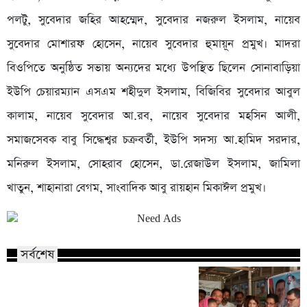
পলটু, সুবেদার জহির আহম্মেদ, সুবেদার নজরুল ইসলাম, নায়েব
সুবেদার মোশারফ হোসেন, নায়েব সুবেদার হুমায়ূন প্রমুখ। মাদরা
বিওপিতে অনুষ্ঠিত সভায় অন্যদের মধ্যে উপস্থিত ছিলেন সোনাবাড়িয়া
ইউপি চেয়ারম্যান এসএম শহীদুল ইসলাম, বিজিবির সুবেদার আবুল
কালাম, নায়েব সুবেদার আ.রব, নায়েব সুবেদার মহসিন আলী,
সমাজসেবক বাবু সিদ্ধেশ্বর চক্রবর্তী, ইউপি সদস্য আ.হামিদ সরদার,
মনিরুল ইসলাম, সোহরাব হোসেন, ডা.রেজাউল ইসলাম, জামিলা
খাতুন, শাহানারা বেগম, সাংবাদিক আবু রায়হান মিকাঈল প্রমুখ।
সর্বশেষ