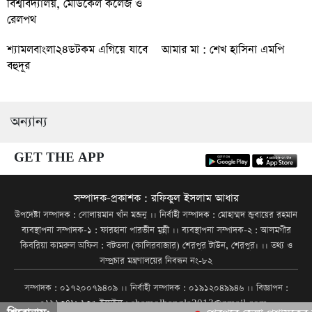
বিশ্ববিদ্যালয়, মেডিকেল কলেজ ও
রেলপথ
শ্যামলবাংলা২৪ডটকম এগিয়ে যাবে
আমার মা : শেখ হাসিনা এমপি
বহুদূর
অন্যান্য
GET THE APP
সম্পাদক-প্রকাশক : রফিকুল ইসলাম আধার
উপদেষ্টা সম্পাদক : সোলায়মান খাঁন মজনু ।। নির্বাহী সম্পাদক : মোহাম্মদ জুবায়ের রহমান
ব্যবস্থাপনা সম্পাদক-১ : ফারহানা পারভীন মুন্নী ।। ব্যবস্থাপনা সম্পাদক-২ : আলমগীর
কিবরিয়া কামরুল অফিস : বটতলা (কালিরবাজার) শেরপুর টাউন, শেরপুর। ।। তথ্য ও
সম্প্রচার মন্ত্রণালয়ের নিবন্ধন নং-৮২
সম্পাদক : ০১৭২০০৭৯৪০৯ ।। নির্বাহী সম্পাদক : ০১৯১২০৪৯৯৪৬ ।। বিজ্ঞাপন :
০১৯১৩৪১৮১৩৫ ইমেইল : shamolbangla2013@gmail.com