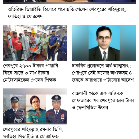
অতিরিক্ত ডিআইজি হিসেবে পদোন্নতি পেলেন শেরপুরের শহিদুল্লাহ,
ফাতিহা ও খোরশেদ
চাকরির প্রলোভনে অর্থ আত্মসাৎ :
শেরপুরে ২৭০০ টাকার পাঞ্জাবি
শেরপুরে সেই কলেজ অধ্যক্ষসহ ৪
কিনে সাড়ে ৩ লাখ টাকার
জনকে কারাগারে পাঠানোর আদেশ
মোটরসাইকেল পেলেন শিক্ষক
রাজধানী থেকে এক ব্যক্তিকে
গ্রেফতারের পর শেরপুরে জাল টাকা
ও ফেনসিডিল উদ্ধার
শেরপুরের শহিদুল্লাহ রমনার ডিসি,
ফাতিহা সিআইডি ও মোস্তাফিজ