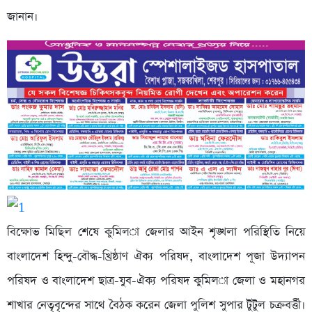
জানান।
বিক্ষোভ মিছিল শেষে কুমিল­া জেলার আইন শৃঙ্খলা পরিস্থিতি নিয়ে
বাংলাদেশ হিন্দু-বৌদ্ধ-খ্রিষ্ঠাণ ঐক্য পরিষদ, বাংলাদেশ পূজা উদ্যাপন
পরিষদ ও বাংলাদেশ ছাত্র-যুব-ঐক্য পরিষদ কুমিল­া জেলা ও মহানগর
শাখার নেতৃবৃন্দের সাথে বৈঠক করেন জেলা পুলিশ সুপার টুটুল চক্রবর্ত্তী।