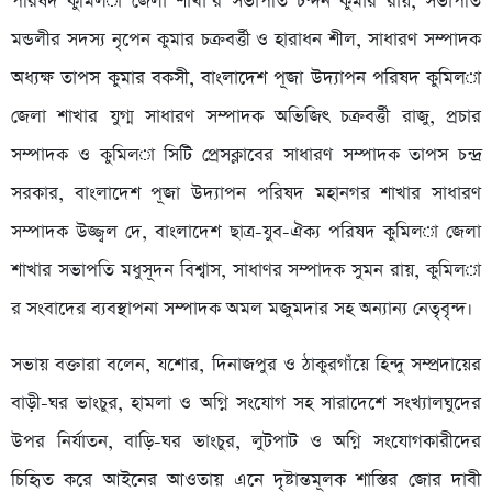
পরিষদ কুমিল­া জেলা শাখা’র সভাপতি চন্দন কুমার রায়, সভাপতি
মন্ডলীর সদস্য নৃপেন কুমার চক্রবর্ত্তী ও হারাধন শীল, সাধারণ সম্পাদক
অধ্যক্ষ তাপস কুমার বকসী, বাংলাদেশ পূজা উদ্যাপন পরিষদ কুমিল­া
জেলা শাখার যুগ্ম সাধারণ সম্পাদক অভিজিৎ চক্রবর্ত্তী রাজু, প্রচার
সম্পাদক ও কুমিল­া সিটি প্রেসক্লাবের সাধারণ সম্পাদক তাপস চন্দ্র
সরকার, বাংলাদেশ পূজা উদ্যাপন পরিষদ মহানগর শাখার সাধারণ
সম্পাদক উজ্জ্বল দে, বাংলাদেশ ছাত্র-যুব-ঐক্য পরিষদ কুমিল­া জেলা
শাখার সভাপতি মধুসূদন বিশ্বাস, সাধাণর সম্পাদক সুমন রায়, কুমিল­া
র সংবাদের ব্যবস্থাপনা সম্পাদক অমল মজুমদার সহ অন্যান্য নেতৃবৃন্দ।
সভায় বক্তারা বলেন, যশোর, দিনাজপুর ও ঠাকুরগাঁয়ে হিন্দু সম্প্রদায়ের
বাড়ী-ঘর ভাংচুর, হামলা ও অগ্নি সংযোগ সহ সারাদেশে সংখ্যালঘুদের
উপর নির্যাতন, বাড়ি-ঘর ভাংচুর, লুটপাট ও অগ্নি সংযোগকারীদের
চিহিৃত করে আইনের আওতায় এনে দৃষ্টান্তমূলক শাস্তির জোর দাবী