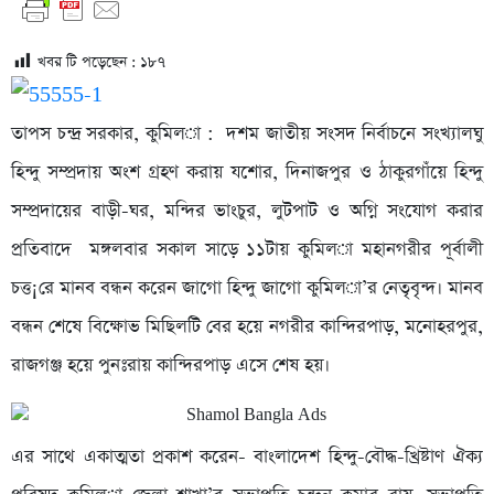
খবর টি পড়েছেন :
১৮৭
তাপস চন্দ্র সরকার, কুমিল­া : দশম জাতীয় সংসদ নির্বাচনে সংখ্যালঘু
হিন্দু সম্প্রদায় অংশ গ্রহণ করায় যশোর, দিনাজপুর ও ঠাকুরগাঁয়ে হিন্দু
সম্প্রদায়ের বাড়ী-ঘর, মন্দির ভাংচুর, লুটপাট ও অগ্নি সংযোগ করার
প্রতিবাদে মঙ্গলবার সকাল সাড়ে ১১টায় কুমিল­া মহানগরীর পূর্বালী
চত্ত¡রে মানব বন্ধন করেন জাগো হিন্দু জাগো কুমিল­া’র নেতৃবৃন্দ। মানব
বন্ধন শেষে বিক্ষোভ মিছিলটি বের হয়ে নগরীর কান্দিরপাড়, মনোহরপুর,
রাজগঞ্জ হয়ে পুনঃরায় কান্দিরপাড় এসে শেষ হয়।
এর সাথে একাত্মতা প্রকাশ করেন- বাংলাদেশ হিন্দু-বৌদ্ধ-খ্রিষ্টাণ ঐক্য