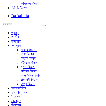
আমাদের পরিবার
ALL News
Daskahania
প্রচ্ছদ
জাতীয়
রাজনীতি
মফস্বল
সারা বাংলাদেশ
ঢাকা বিভাগ
সিলেট বিভাগ
চট্টগ্রাম বিভাগ
খুলনা বিভাগ
বরিশাল বিভাগ
ময়মনসিংহ বিভাগ
রাজশাহী বিভাগ
রংপুর বিভাগ
আন্তর্জাতিক
তথ্যপ্রযুক্তি
বিনোদন
খেলাধুলা
শিক্ষাঙ্গন