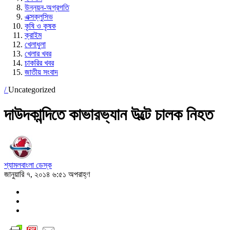
উন্নয়ন-অগ্রগতি
এক্সক্লুসিভ
কৃষি ও কৃষক
ক্রাইম
খেলাধুলা
খেলার খবর
চাকরির খবর
জাতীয় সংবাদ
/
Uncategorized
দাউদকান্দিতে কাভারভ্যান উল্টে চালক নিহত
শ্যামলবাংলা ডেস্ক
জানুয়ারি ৭, ২০১৪ ৬:৫১ অপরাহ্ণ