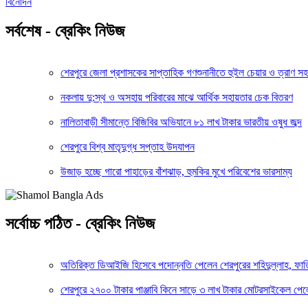
বিনোদন
সর্বশেষ - ব্রেকিং নিউজ
শেরপুরে জেলা প্রশাসকের সাপ্তাহিক গণশুনানীতে হুইল চেয়ার ও ত্রাণ স
নকলায় দু:স্থ ও অসহায় পরিবারের মাঝে আর্থিক সহায়তার চেক বিতরণ
নালিতাবাড়ী সীমান্তে বিজিবির অভিযানে ৮১ লাখ টাকার ভারতীয় ওষুধ জব্দ
শেরপুরে বিশ্ব মাতৃদুগ্ধ সপ্তাহ উদযাপন
উজাড় হচ্ছে গারো পাহাড়ের বাঁশঝাড়, হুমকির মুখে পরিবেশের ভারসাম্য
সর্বোচ্চ পঠিত - ব্রেকিং নিউজ
অতিরিক্ত ডিআইজি হিসেবে পদোন্নতি পেলেন শেরপুরের শহিদুল্লাহ, ফা
শেরপুরে ২৭০০ টাকার পাঞ্জাবি কিনে সাড়ে ৩ লাখ টাকার মোটরসাইকেল পেল