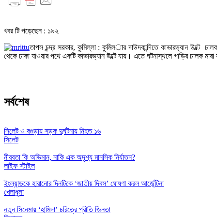
খবর টি পড়েছেন :
১৯২
তাপস চন্দ্র সরকার, কুমিল্লা : কুমিল­ার দাউদকান্দিতে কাভারভ্যান উল্টে চা
থেকে ঢাকা যাওয়ার পথে একটি কাভারভ্যান উল্টে যায়। এতে ঘটনাস্থলে গাড়ির চালক মা
সর্বশেষ
সিলেট ও বগুড়ায় সড়ক দুর্ঘটনায় নিহত ১৬
সিলেট
নীরবতা কি অভিমান, নাকি এক অদৃশ্য মানসিক নির্যাতন?
লাইফ স্টাইল
ইংল্যান্ডকে হারানোর দিনটিকে ‘জাতীয় দিবস’ ঘোষণা করল আর্জেন্টিনা
খেলাধুলা
নতুন সিনেমায় ‘হামিদা’ চরিত্রে প্রীতি জিনতা