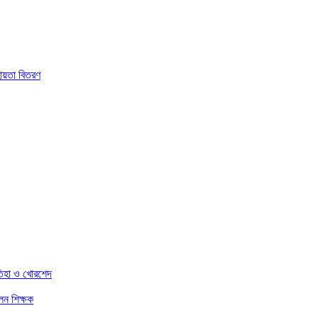
হায়তা বিতরণ
তিহা ও খোরশেদ
েন শিক্ষক