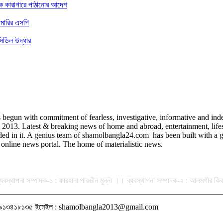
কে কারাগারে পাঠানোর আদেশ
ামারির এসপি
িডিল উদ্ধার
egun with commitment of fearless, investigative, informative and indep
3. Latest & breaking news of home and abroad, entertainment, lifestyle
uded in it. A genius team of shamolbangla24.com has been built with a gr
online news portal. The home of materialistic news.
ান ব্যবস্থাপনা সম্পাদক-১ : ফারহানা পারভীন মুন্নী ।। ব্যবস্থাপনা সম্পাদক-২ : আলমগীর
ন : ০১৯১৩৪১৮১৩৫ ইমেইল : shamolbangla2013@gmail.com