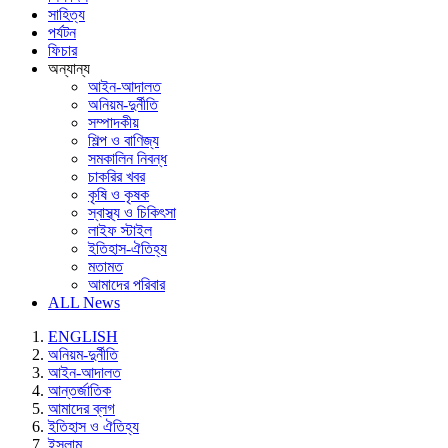
সাহিত্য
পর্যটন
ফিচার
অন্যান্য
আইন-আদালত
অনিয়ম-দুর্নীতি
সম্পাদকীয়
শিল্প ও বাণিজ্য
সমকালিন নিবন্ধ
চাকরির খবর
কৃষি ও কৃষক
স্বাস্থ্য ও চিকিৎসা
লাইফ স্টাইল
ইতিহাস-ঐতিহ্য
মতামত
আমাদের পরিবার
ALL News
ENGLISH
অনিয়ম-দুর্নীতি
আইন-আদালত
আন্তর্জাতিক
আমাদের ব্লগ
ইতিহাস ও ঐতিহ্য
ইসলাম