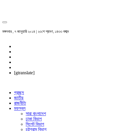
মঙ্গলবার , ৭ জানুয়ারি ২০১৪ | ২৩শে শ্রাবণ, ১৪৩৩ বঙ্গাব্দ
[gtranslate]
প্রচ্ছদ
জাতীয়
রাজনীতি
মফস্বল
সারা বাংলাদেশ
ঢাকা বিভাগ
সিলেট বিভাগ
চট্টগ্রাম বিভাগ