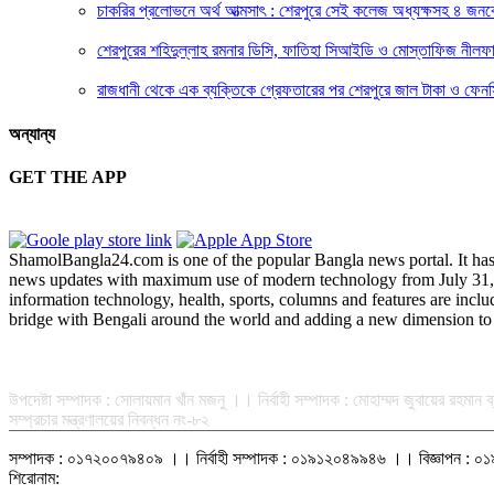
চাকরির প্রলোভনে অর্থ আত্মসাৎ : শেরপুরে সেই কলেজ অধ্যক্ষসহ ৪ জন
শেরপুরের শহিদুল্লাহ রমনার ডিসি, ফাতিহা সিআইডি ও মোস্তাফিজ নীলফ
রাজধানী থেকে এক ব্যক্তিকে গ্রেফতারের পর শেরপুরে জাল টাকা ও ফেনস
অন্যান্য
GET THE APP
ShamolBangla24.com is one of the popular Bangla news portal. It has b
news updates with maximum use of modern technology from July 31, 201
information technology, health, sports, columns and features are incl
bridge with Bengali around the world and adding a new dimension to 
সম্পাদক-প্রকাশক : রফিকুল ইসলাম আধার
উপদেষ্টা সম্পাদক : সোলায়মান খাঁন মজনু ।। নির্বাহী সম্পাদক : মোহাম্মদ জুবায়ের রহম
সম্প্রচার মন্ত্রণালয়ের নিবন্ধন নং-৮২
সম্পাদক : ০১৭২০০৭৯৪০৯ ।। নির্বাহী সম্পাদক : ০১৯১২০৪৯৯৪৬ ।। বিজ্ঞাপ
শিরোনাম: