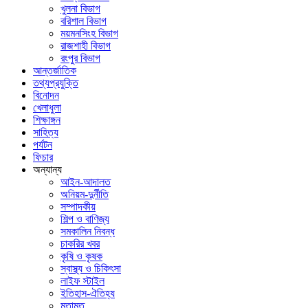
খুলনা বিভাগ
বরিশাল বিভাগ
ময়মনসিংহ বিভাগ
রাজশাহী বিভাগ
রংপুর বিভাগ
আন্তর্জাতিক
তথ্যপ্রযুক্তি
বিনোদন
খেলাধুলা
শিক্ষাঙ্গন
সাহিত্য
পর্যটন
ফিচার
অন্যান্য
আইন-আদালত
অনিয়ম-দুর্নীতি
সম্পাদকীয়
শিল্প ও বাণিজ্য
সমকালিন নিবন্ধ
চাকরির খবর
কৃষি ও কৃষক
স্বাস্থ্য ও চিকিৎসা
লাইফ স্টাইল
ইতিহাস-ঐতিহ্য
মতামত