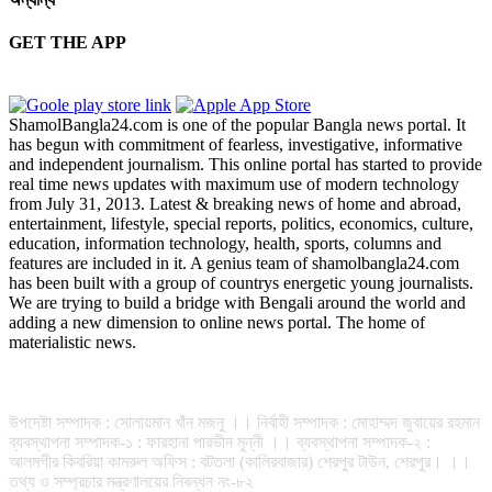
GET THE APP
ShamolBangla24.com is one of the popular Bangla news portal. It
has begun with commitment of fearless, investigative, informative
and independent journalism. This online portal has started to provide
real time news updates with maximum use of modern technology
from July 31, 2013. Latest & breaking news of home and abroad,
entertainment, lifestyle, special reports, politics, economics, culture,
education, information technology, health, sports, columns and
features are included in it. A genius team of shamolbangla24.com
has been built with a group of countrys energetic young journalists.
We are trying to build a bridge with Bengali around the world and
adding a new dimension to online news portal. The home of
materialistic news.
সম্পাদক-প্রকাশক : রফিকুল ইসলাম আধার
উপদেষ্টা সম্পাদক : সোলায়মান খাঁন মজনু ।। নির্বাহী সম্পাদক : মোহাম্মদ জুবায়ের রহমান
ব্যবস্থাপনা সম্পাদক-১ : ফারহানা পারভীন মুন্নী ।। ব্যবস্থাপনা সম্পাদক-২ :
আলমগীর কিবরিয়া কামরুল অফিস : বটতলা (কালিরবাজার) শেরপুর টাউন, শেরপুর। ।।
তথ্য ও সম্প্রচার মন্ত্রণালয়ের নিবন্ধন নং-৮২