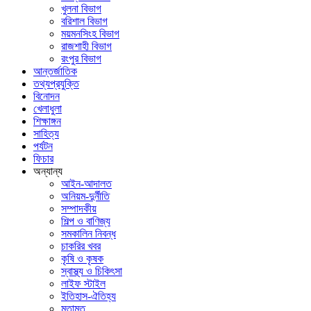
খুলনা বিভাগ
বরিশাল বিভাগ
ময়মনসিংহ বিভাগ
রাজশাহী বিভাগ
রংপুর বিভাগ
আন্তর্জাতিক
তথ্যপ্রযুক্তি
বিনোদন
খেলাধুলা
শিক্ষাঙ্গন
সাহিত্য
পর্যটন
ফিচার
অন্যান্য
আইন-আদালত
অনিয়ম-দুর্নীতি
সম্পাদকীয়
শিল্প ও বাণিজ্য
সমকালিন নিবন্ধ
চাকরির খবর
কৃষি ও কৃষক
স্বাস্থ্য ও চিকিৎসা
লাইফ স্টাইল
ইতিহাস-ঐতিহ্য
মতামত