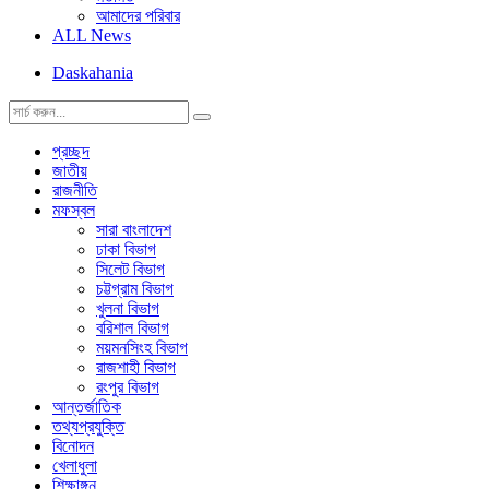
আমাদের পরিবার
ALL News
Daskahania
প্রচ্ছদ
জাতীয়
রাজনীতি
মফস্বল
সারা বাংলাদেশ
ঢাকা বিভাগ
সিলেট বিভাগ
চট্টগ্রাম বিভাগ
খুলনা বিভাগ
বরিশাল বিভাগ
ময়মনসিংহ বিভাগ
রাজশাহী বিভাগ
রংপুর বিভাগ
আন্তর্জাতিক
তথ্যপ্রযুক্তি
বিনোদন
খেলাধুলা
শিক্ষাঙ্গন