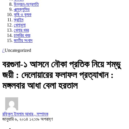
উন্নয়ন-অগ্রগতি
এক্সক্লুসিভ
কৃষি ও কৃষক
ক্রাইম
খেলাধুলা
খেলার খবর
চাকরির খবর
জাতীয় সংবাদ
/
Uncategorized
বরগুনা-১ আসনে নৌকা প্রতিক নিয়ে শম্ভু
জয়ী : দেলোয়ারের ফলাফল প্রত্যাখান :
মঙ্গলবার আধা বেলা হরতাল
রফিকুল ইসলাম আধার , সম্পাদক
জানুয়ারি ৬, ২০১৪ ১২:৩৯ অপরাহ্ণ