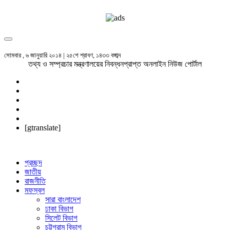
সোমবার , ৬ জানুয়ারি ২০১৪ | ২৫শে শ্রাবণ, ১৪৩৩ বঙ্গাব্দ
তথ্য ও সম্প্রচার মন্ত্রণালয়ের নিবন্ধনপ্রাপ্ত অনলাইন নিউজ পোর্টাল
[gtranslate]
প্রচ্ছদ
জাতীয়
রাজনীতি
মফস্বল
সারা বাংলাদেশ
ঢাকা বিভাগ
সিলেট বিভাগ
চট্টগ্রাম বিভাগ