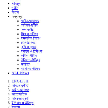
সাহিত্য
পর্যটন
ফিচার
অন্যান্য
আইন-আদালত
অনিয়ম-দুর্নীতি
সম্পাদকীয়
শিল্প ও বাণিজ্য
সমকালিন নিবন্ধ
চাকরির খবর
কৃষি ও কৃষক
স্বাস্থ্য ও চিকিৎসা
লাইফ স্টাইল
ইতিহাস-ঐতিহ্য
মতামত
আমাদের পরিবার
ALL News
ENGLISH
অনিয়ম-দুর্নীতি
আইন-আদালত
আন্তর্জাতিক
আমাদের ব্লগ
ইতিহাস ও ঐতিহ্য
ইসলাম