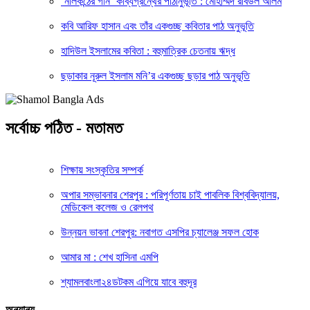
‘নীলকন্ঠের গান’ কাব্যগ্রন্থের পাঠানুভূতি : মোহাম্মদ রবিউল আলম
কবি আরিফ হাসান এবং তাঁর একগুচ্ছ কবিতার পাঠ অনুভূতি
হাদিউল ইসলামের কবিতা : বহুমাত্রিক চেতনায় ঋদ্ধ
ছড়াকার নূরুল ইসলাম মনি’র একগুচ্ছ ছড়ার পাঠ অনুভূতি
সর্বোচ্চ পঠিত - মতামত
শিক্ষায় সংস্কৃতির সম্পর্ক
অপার সম্ভাবনার শেরপুর : পরিপূর্ণতায় চাই পাবলিক বিশ্ববিদ্যালয়,
মেডিকেল কলেজ ও রেলপথ
উন্নয়ন ভাবনা শেরপুর: নবাগত এসপির চ্যালেঞ্জ সফল হোক
আমার মা : শেখ হাসিনা এমপি
শ্যামলবাংলা২৪ডটকম এগিয়ে যাবে বহুদূর
অন্যান্য