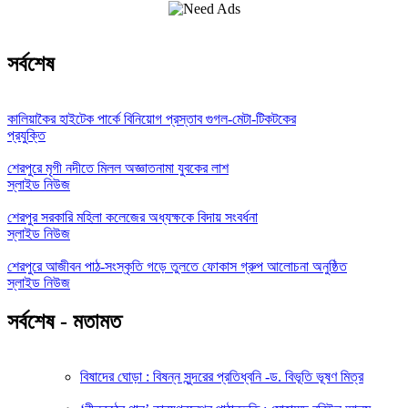
সর্বশেষ
কালিয়াকৈর হাইটেক পার্কে বিনিয়োগ প্রস্তাব গুগল-মেটা-টিকটকের
প্রযুক্তি
শেরপুরে মৃগী নদীতে মিলল অজ্ঞাতনামা যুবকের লাশ
স্লাইড নিউজ
শেরপুর সরকারি মহিলা কলেজের অধ্যক্ষকে বিদায় সংবর্ধনা
স্লাইড নিউজ
শেরপুরে আজীবন পাঠ-সংস্কৃতি গড়ে তুলতে ফোকাস গ্রুপ আলোচনা অনুষ্ঠিত
স্লাইড নিউজ
সর্বশেষ - মতামত
বিষাদের ঘোড়া : বিষন্ন সুন্দরের প্রতিধ্বনি -ড. বিভূতি ভূষণ মিত্র