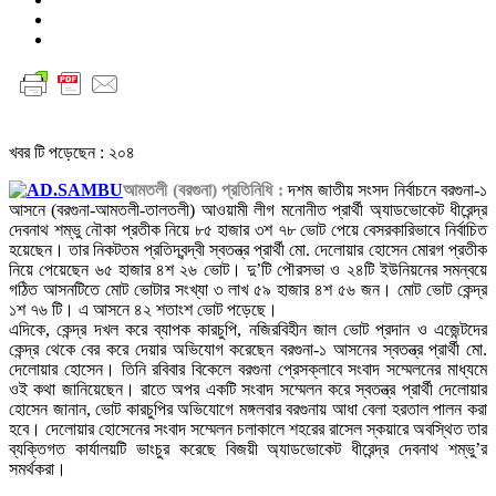
খবর টি পড়েছেন :
২০৪
আমতলী (বরগুনা) প্রতিনিধি :
দশম জাতীয় সংসদ নির্বাচনে বরগুনা-১
আসনে (বরগুনা-আমতলী-তালতলী) আওয়ামী লীগ মনোনীত প্রার্থী অ্যাডভোকেট ধীরেন্দ্র
দেবনাথ শম্ভু নৌকা প্রতীক নিয়ে ৮৫ হাজার ৩শ ৭৮ ভোট পেয়ে বেসরকারিভাবে নির্বাচিত
হয়েছেন। তার নিকটতম প্রতিদ্বন্দ্বী স্বতন্ত্র প্রার্থী মো. দেলোয়ার হোসেন মোরগ প্রতীক
নিয়ে পেয়েছেন ৬৫ হাজার ৪শ ২৬ ভোট। দু’টি পৌরসভা ও ২৪টি ইউনিয়নের সমন্বয়ে
গঠিত আসনটিতে মোট ভোটার সংখ্যা ৩ লাখ ৫৯ হাজার ৪শ ৫৬ জন। মোট ভোট কেন্দ্র
১শ ৭৬ টি। এ আসনে ৪২ শতাংশ ভোট পড়েছে।
এদিকে, কেন্দ্র দখল করে ব্যাপক কারচুপি, নজিরবিহীন জাল ভোট প্রদান ও এজেন্টদের
কেন্দ্র থেকে বের করে দেয়ার অভিযোগ করেছেন বরগুনা-১ আসনের স্বতন্ত্র প্রার্থী মো.
দেলোয়ার হোসেন। তিনি রবিবার বিকেলে বরগুনা প্রেসক্লাবে সংবাদ সম্মেলনের মাধ্যমে
ওই কথা জানিয়েছেন। রাতে অপর একটি সংবাদ সম্মেলন করে স্বতন্ত্র প্রার্থী দেলোয়ার
হোসেন জানান, ভোট কারচুপির অভিযোগে মঙ্গলবার বরগুনায় আধা বেলা হরতাল পালন করা
হবে। দেলোয়ার হোসেনের সংবাদ সম্মেলন চলাকালে শহরের রাসেল স্কয়ারে অবস্থিত তার
ব্যক্তিগত কার্যালয়টি ভাংচুর করেছে বিজয়ী অ্যাডভোকেট ধীরেন্দ্র দেবনাথ শম্ভু’র
সমর্থকরা।