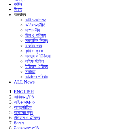
পর্যটন
ফিচার
অন্যান্য
আইন-আদালত
অনিয়ম-দুর্নীতি
সম্পাদকীয়
শিল্প ও বাণিজ্য
সমকালিন নিবন্ধ
চাকরির খবর
কৃষি ও কৃষক
স্বাস্থ্য ও চিকিৎসা
লাইফ স্টাইল
ইতিহাস-ঐতিহ্য
মতামত
আমাদের পরিবার
ALL News
ENGLISH
অনিয়ম-দুর্নীতি
আইন-আদালত
আন্তর্জাতিক
আমাদের ব্লগ
ইতিহাস ও ঐতিহ্য
ইসলাম
উন্নয়ন-অগ্রগতি