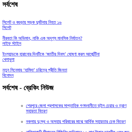
সর্বশেষ
সিলেট ও বগুড়ায় সড়ক দুর্ঘটনায় নিহত ১৬
সিলেট
নীরবতা কি অভিমান, নাকি এক অদৃশ্য মানসিক নির্যাতন?
লাইফ স্টাইল
ইংল্যান্ডকে হারানোর দিনটিকে ‘জাতীয় দিবস’ ঘোষণা করল আর্জেন্টিনা
খেলাধুলা
নতুন সিনেমায় ‘হামিদা’ চরিত্রে প্রীতি জিনতা
বিনোদন
সর্বশেষ - ব্রেকিং নিউজ
শেরপুরে জেলা প্রশাসকের সাপ্তাহিক গণশুনানীতে হুইল চেয়ার ও ত্রাণ
সহায়তা বিতরণ
নকলায় দু:স্থ ও অসহায় পরিবারের মাঝে আর্থিক সহায়তার চেক বিতরণ