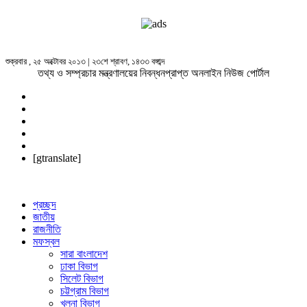
শুক্রবার , ২৫ অক্টোবর ২০১৩ | ২৩শে শ্রাবণ, ১৪৩৩ বঙ্গাব্দ
তথ্য ও সম্প্রচার মন্ত্রণালয়ের নিবন্ধনপ্রাপ্ত অনলাইন নিউজ পোর্টাল
[gtranslate]
প্রচ্ছদ
জাতীয়
রাজনীতি
মফস্বল
সারা বাংলাদেশ
ঢাকা বিভাগ
সিলেট বিভাগ
চট্টগ্রাম বিভাগ
খুলনা বিভাগ