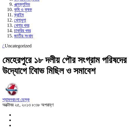
এক্সক্লুসিভ
কৃষি ও কৃষক
ক্রাইম
খেলাধুলা
খেলার খবর
চাকরির খবর
জাতীয় সংবাদ
/
Uncategorized
মেহেরপুরে ১৮ দলীয় পৌর সংগ্রাম পরিষদের
উদ্যোগে বিােভ মিছিল ও সমাবেশ
শ্যামলবাংলা ডেস্ক
অক্টোবর ২৫, ২০১৩ ৮:৩৮ অপরাহ্ণ