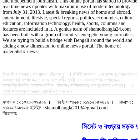
and independent journalism. This online portal has started to provide
real time news updates with maximum use of modern technology
from July 31, 2013. Latest & breaking news of home and abroad,
entertainment, lifestyle, special reports, politics, economics, culture,
education, information technology, health, sports, columns and
features are included in it. A genius team of shamolbangla24.com
has been built with a group of countrys energetic young journalists.
We are trying to build a bridge with Bengali around the world and
adding a new dimension to online news portal. The home of
materialistic news.
সম্পাদক-প্রকাশক : রফিকুল ইসলাম আধার
উপদেষ্টা সম্পাদক : সোলায়মান খাঁন মজনু ।। নির্বাহী সম্পাদক : মোহাম্মদ জুবায়ের রহমান
ব্যবস্থাপনা সম্পাদক-১ : ফারহানা পারভীন মুন্নী ।। ব্যবস্থাপনা সম্পাদক-২ :
আলমগীর কিবরিয়া কামরুল অফিস : বটতলা (কালিরবাজার) শেরপুর টাউন, শেরপুর। ।।
তথ্য ও সম্প্রচার মন্ত্রণালয়ের নিবন্ধন নং-৮২
সম্পাদক : ০১৭২০০৭৯৪০৯ ।। নির্বাহী সম্পাদক : ০১৯১২০৪৯৯৪৬ ।। বিজ্ঞাপন :
০১৯১৩৪১৮১৩৫ ইমেইল : shamolbangla2013@gmail.com
শিরোনাম:
সিলেট ও বগুড়ায় সড়ক দুর্