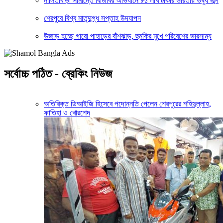
নালিতাবাড়ী সীমান্তে বিজিবির অভিযানে ৮১ লাখ টাকার ভারতীয় ওষুধ জব্দ
শেরপুরে বিশ্ব মাতৃদুগ্ধ সপ্তাহ উদযাপন
উজাড় হচ্ছে গারো পাহাড়ের বাঁশঝাড়, হুমকির মুখে পরিবেশের ভারসাম্য
সর্বোচ্চ পঠিত - ব্রেকিং নিউজ
অতিরিক্ত ডিআইজি হিসেবে পদোন্নতি পেলেন শেরপুরের শহিদুল্লাহ,
ফাতিহা ও খোরশেদ