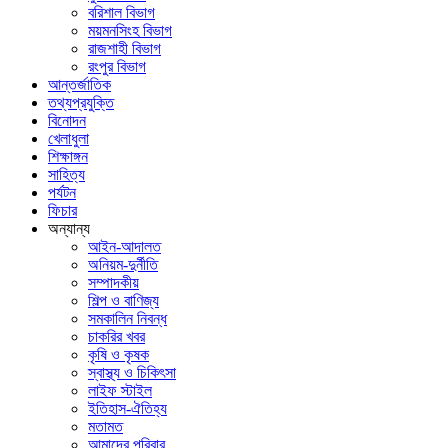
বরিশাল বিভাগ
ময়মনসিংহ বিভাগ
রাজশাহী বিভাগ
রংপুর বিভাগ
আন্তর্জাতিক
তথ্যপ্রযুক্তি
বিনোদন
খেলাধুলা
শিক্ষাঙ্গন
সাহিত্য
পর্যটন
ফিচার
অন্যান্য
আইন-আদালত
অনিয়ম-দুর্নীতি
সম্পাদকীয়
শিল্প ও বাণিজ্য
সমকালিন নিবন্ধ
চাকরির খবর
কৃষি ও কৃষক
স্বাস্থ্য ও চিকিৎসা
লাইফ স্টাইল
ইতিহাস-ঐতিহ্য
মতামত
আমাদের পরিবার