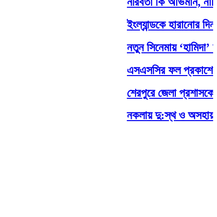
নীরবতা কি অভিমান, নাকি 
ইংল্যান্ডকে হারানোর দিনট
নতুন সিনেমায় ‘হামিদা’ চর
এসএসসির ফল প্রকাশের 
শেরপুরে জেলা প্রশাসকের 
নকলায় দু:স্থ ও অসহায় প