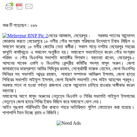
খবর টি পড়েছেন :
২৬৯
মেহের আমজাদ, মেহেরপুর : সরকার পতনের আন্দোলন
জোরদার করতে মেহেরপুরে ১৮ দলীয় পৌর সংগ্রাম পরিষদের উদ্যোগে বিােভ মিছিল ও
সমাবেশ করেছে ১৮ দলীয় জোটের নেতা কর্মীরা। সকাল সাড়ে দশটায় মেহেরপুর শহরের
কাথুলি বাসষ্ট্যান্ডে এ সমাবেশ অনুষ্ঠিত হয়। সমাবেশে সভাপতিত্ব করেন পৌর সংগ্রাম
পরিষদ ও পৌর বিএনপির সভাপতি জাহাঙ্গীর বিশ্বাস। বক্তব্য রাখেন, মেহেরপুর-১
আসনের সাবেক এমপি ও বিএনপির কেন্দ্রীয় কমিটির সদস্য মাসুদ অরুন। জেলা
জামায়াতের ভারপ্রাপ্ত আমির সিদ্দিকুর রহমান, সেক্রেটারী ফারুক হোসেন, জেলা বিএনপির
সিনিয়র সহ সভাপতি আব্দুর রহমান, সাধারণ সম্পাদক আমিরুল ইসলাম, জেলা ছাত্র
শিবিরের সভাপতি সাইফুল ইসলাম, জেলা বিজেপি সভাপতি শেখ সাইদ আহম্মেদ প্রমুখ।
সরকার পতন না হওয়া পর্যন্ত রাজপথে থেকে আন্দোলন চালিয়ে যাওয়ার অঙ্গীকার করেন
বক্তারা।
সমাবেশের আগে মাসুদ অরুনের নেতৃত্বে বিএনপি ও শিবির সভাপতি সাইফুল ইসলামের
নেতৃত্বে জেলা ছাত্র শিবির বিােভ মিছিল করে সমাবেশে যোগ দেয়।
আইন শৃঙ্খলা পরিস্থিতি ঠিক রাখতে শহরে অতিরিক্ত পুলিশ মোতায়েন করা হয়েছে।
পাশাপাশি টহল দিচ্ছে র‌্যাব ও বিজিবি।