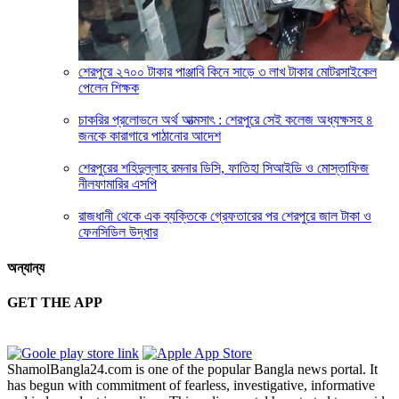
শেরপুরে ২৭০০ টাকার পাঞ্জাবি কিনে সাড়ে ৩ লাখ টাকার মোটরসাইকেল
পেলেন শিক্ষক
চাকরির প্রলোভনে অর্থ আত্মসাৎ : শেরপুরে সেই কলেজ অধ্যক্ষসহ ৪
জনকে কারাগারে পাঠানোর আদেশ
শেরপুরের শহিদুল্লাহ রমনার ডিসি, ফাতিহা সিআইডি ও মোস্তাফিজ
নীলফামারির এসপি
রাজধানী থেকে এক ব্যক্তিকে গ্রেফতারের পর শেরপুরে জাল টাকা ও
ফেনসিডিল উদ্ধার
অন্যান্য
GET THE APP
ShamolBangla24.com is one of the popular Bangla news portal. It
has begun with commitment of fearless, investigative, informative