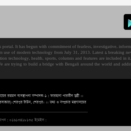
ortal. It has begun with commitment of fearless, investigative, informa
m use of modern technology from July 31, 2013. Latest & breaking news
mation technology, health, sports, columns and features are included i
We are trying to build a bridge with Bengali around the world and ad
ায়ের রহমান ব্যবস্থাপনা সম্পাদক-১ : ফারহানা পারভীন মুন্নী ।।
জার) শেরপুর টাউন, শেরপুর। ।। তথ্য ও সম্প্রচার মন্ত্রণালয়ের
জ্ঞাপন : ০১৯১৩৪১৮১৩৫ ইমেইল :