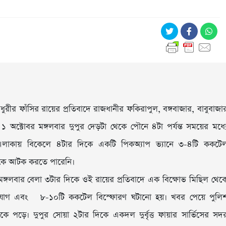
রীর ফাঁসির রায়ের প্রতিবাদে রাজধানীর ফকিরাপুল, বঙ্গবাজার, বাবুবাজা
া। ১ অক্টোবর মঙ্গলবার দুপুর দেড়টা থেকে পৌনে ৪টা পর্যন্ত সময়ের মধ্য
 এলাকায় বিকেলে ৪টার দিকে একটি পিকঅ্যাপ ভ্যানে ৩-৪টি ককটে
উকে আটক করতে পারেনি।
, মঙ্গলবার বেলা ৩টার দিকে ওই রায়ের প্রতিবাদে এক বিক্ষোভ মিছিল থেক
িসংযোগ এবং ৮-১০টি ককটেল বিস্ফোরণ ঘটানো হয়। খবর পেয়ে পুলি
কে পড়ে। দুপুর সোয়া ২টার দিকে একদল দুর্বৃত্ত ফায়ার সার্ভিসের সদ