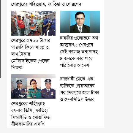
শেরপুরের শহিদুল্লাহ, ফাতিহা ও খোরশেদ
চাকরির প্রলোভনে অর্থ
শেরপুরে ২৭০০ টাকার
আত্মসাৎ : শেরপুরে
পাঞ্জাবি কিনে সাড়ে ৩
সেই কলেজ অধ্যক্ষসহ
লাখ টাকার
৪ জনকে কারাগারে
মোটরসাইকেল পেলেন
পাঠানোর আদেশ
শিক্ষক
রাজধানী থেকে এক
ব্যক্তিকে গ্রেফতারের
পর শেরপুরে জাল টাকা
ও ফেনসিডিল উদ্ধার
শেরপুরের শহিদুল্লাহ
রমনার ডিসি, ফাতিহা
সিআইডি ও মোস্তাফিজ
নীলফামারির এসপি