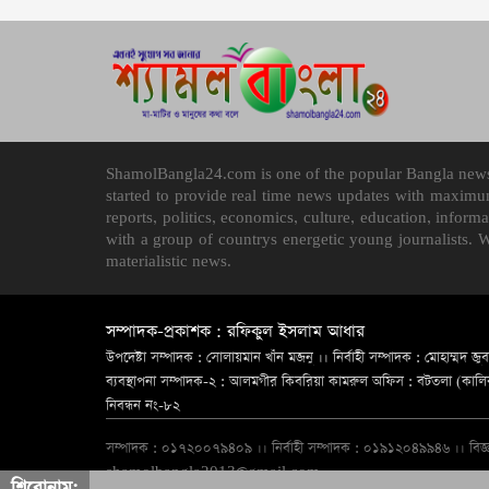
ShamolBangla24.com is one of the popular Bangla news p
started to provide real time news updates with maximu
reports, politics, economics, culture, education, infor
with a group of countrys energetic young journalists. 
materialistic news.
সম্পাদক-প্রকাশক : রফিকুল ইসলাম আধার
উপদেষ্টা সম্পাদক : সোলায়মান খাঁন মজনু ।। নির্বাহী সম্পাদক : মোহাম্মদ জুব
ব্যবস্থাপনা সম্পাদক-২ : আলমগীর কিবরিয়া কামরুল অফিস : বটতলা (কালিরবা
নিবন্ধন নং-৮২
সম্পাদক : ০১৭২০০৭৯৪০৯ ।। নির্বাহী সম্পাদক : ০১৯১২০৪৯৯৪৬ ।। বি
shamolbangla2013@gmail.com
শিরোনাম: