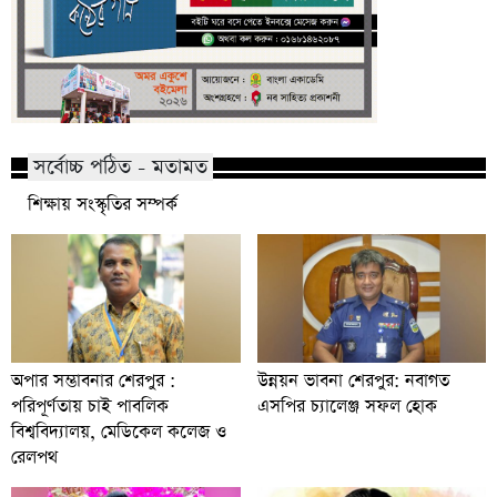
সর্বোচ্চ পঠিত - মতামত
শিক্ষায় সংস্কৃতির সম্পর্ক
অপার সম্ভাবনার শেরপুর :
উন্নয়ন ভাবনা শেরপুর: নবাগত
পরিপূর্ণতায় চাই পাবলিক
এসপির চ্যালেঞ্জ সফল হোক
বিশ্ববিদ্যালয়, মেডিকেল কলেজ ও
রেলপথ