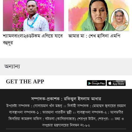
শ্যামলবাংলা২৪ডটকম এগিয়ে যাবে
আমার মা : শেখ হাসিনা এমপি
বহুদূর
অন্যান্য
GET THE APP
সম্পাদক-প্রকাশক : রফিকুল ইসলাম আধার
উপদেষ্টা সম্পাদক : সোলায়মান খাঁন মজনু ।। নির্বাহী সম্পাদক : মোহাম্মদ জুবায়ের রহমান
ব্যবস্থাপনা সম্পাদক-১ : ফারহানা পারভীন মুন্নী ।। ব্যবস্থাপনা সম্পাদক-২ : আলমগীর
কিবরিয়া কামরুল অফিস : বটতলা (কালিরবাজার) শেরপুর টাউন, শেরপুর। ।। তথ্য ও
সম্প্রচার মন্ত্রণালয়ের নিবন্ধন নং-৮২