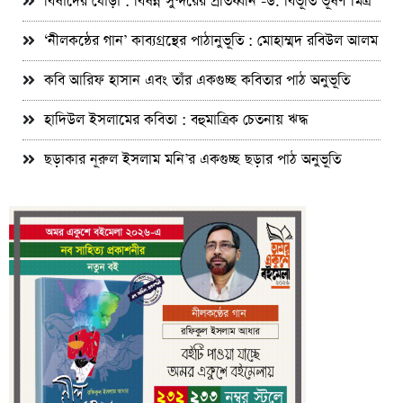
বিষাদের ঘোড়া : বিষন্ন সুন্দরের প্রতিধ্বনি -ড. বিভূতি ভূষণ মিত্র
‘নীলকন্ঠের গান’ কাব্যগ্রন্থের পাঠানুভূতি : মোহাম্মদ রবিউল আলম
কবি আরিফ হাসান এবং তাঁর একগুচ্ছ কবিতার পাঠ অনুভূতি
হাদিউল ইসলামের কবিতা : বহুমাত্রিক চেতনায় ঋদ্ধ
ছড়াকার নূরুল ইসলাম মনি’র একগুচ্ছ ছড়ার পাঠ অনুভূতি