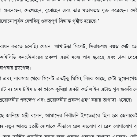
ী সেটা জেনেছেন, দেখেছেন, বুঝেছেন এবং তার মতামতও যুক্ত করেছেন। সে
নাপূর্বক বেশকিছু গুরুত্বপূর্ণ সিদ্ধান্ত গৃহীত হয়েছে।’
্তবায়ন করতে চলেছি। যেমন- আখাউড়া-সিলেট, সিরাজগঞ্জ-বগুড়া সেটা ত
 আইসিডি কনটেইনারের প্রকল্প এরই মধ্যে পাস হয়েছে এবং ঢাকা থেক
ছে আপনার ব্রডগেজ।
া এবং লাকসাম থেকে সিলেট এতটুকু মিসিং লিংক আছে, সেটা ডুয়েলগে
অ্যাট দ্য সেম টাইম ঢাকা থেকে কুমিল্লা একটা কর্ড লাইন এটাও খুব জরুরি স
য প্রয়োজনীয় পদক্ষেপ এবং প্রয়োজনীয় প্রকল্প গ্রহণ করার তাগাদা এসেছে।
ে জানিয়ে মন্ত্রী বলেন, আমাদের নির্বাচনি ইশতেহারে ছিল ৬৪ জেলাকে
্ষ্যে নতুন আরও ১০টি জেলাকে কীভাবে রেল সংযোগ বা রেল যোগাযোগ ব