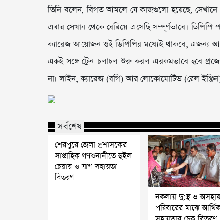
তিনি বলেন, বিগত আমলে যে কাজগুলো হয়েছে, সেখানে
এবার সেখান থেকে বেরিয়ে এসেছি সম্পূর্ণভাবে। ডিপিপি
ক্যারেজ আয়োজন ওই ডিপিপির মধ্যেই থাকবে, এজন্য আলাদা 
একই সঙ্গে ট্রেন চলাচল শুরু করল এরকমভাবে হবে প্রজেক্
না। লাইন, ক্যারেজ (বগি) আর লোকোমোটিভ (রেল ইঞ্জিন) ভিন্
সর্বশেষ
শেরপুরে জেলা প্রশাসকের
সাপ্তাহিক গণশুনানীতে হুইল
চেয়ার ও ত্রাণ সহায়তা
বিতরণ
নকলায় দু:স্থ ও অসহা
পরিবারের মাঝে আর্থি
সহায়তার চেক বিতরণ