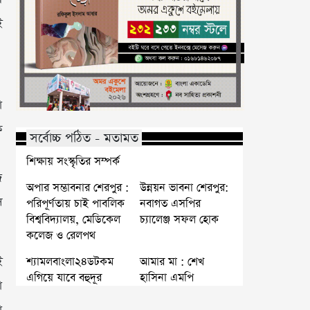
ই
ো
ে
সর্বোচ্চ পঠিত - মতামত
শিক্ষায় সংস্কৃতির সম্পর্ক
জ
অপার সম্ভাবনার শেরপুর :
উন্নয়ন ভাবনা শেরপুর:
ে
পরিপূর্ণতায় চাই পাবলিক
নবাগত এসপির
বিশ্ববিদ্যালয়, মেডিকেল
চ্যালেঞ্জ সফল হোক
কলেজ ও রেলপথ
ই
শ্যামলবাংলা২৪ডটকম
আমার মা : শেখ
এগিয়ে যাবে বহুদূর
হাসিনা এমপি
া