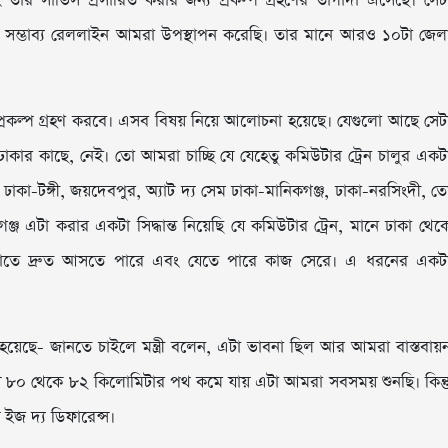
তার সার্ভিস প্রসারিত করার জন্য প্রকল্প গ্রহণের তাগাদা এসেছে। সেট
টেশন, সম্ভাব্য রেললাইন আমরা উপস্থাপন করেছি। তার মানে আরও ১০টা জেল
রকল্প গ্রহণ করবে। এসব বিষয় নিয়ে আলোচনা হয়েছে। যেগুলো আছে সেট
কার কাছে, নেই। তো আমরা চাচ্ছি যে যেহেতু কমিউটার ট্রেন চালুর একট
 ঢাকা-টঙ্গী, জয়দেবপুর, অ্যাট দ্য সেম ঢাকা-মানিকগঞ্জ, ঢাকা-নরসিংদী, ত
জ এটা করার একটা সিদ্ধান্ত নিয়েছি যে কমিউটার ট্রেন, মানে ঢাকা থেক
াগুলোতে দ্রুত আসতে পারে এবং যেতে পারে কাজ সেরে। এ ধরনের একট
ন্ত হয়েছে- জানতে চাইলে মন্ত্রী বলেন, এটা ভাবনা ছিল আর আমরা বাস্তবায়
রায় ৮০ থেকে ৮২ কিলোমিটার পথ কমে যায় এটা আমরা সবসময় শুনছি। কিন্ত
স ইজ দ্য ডিফারেন্স।