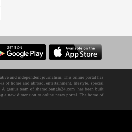
tive and independent journalism. This online portal has
 of home and abroad, entertainment, lifestyle, special
n it. A genius team of shamolbangla24.com has been built
ding a new dimension to online news portal. The home of