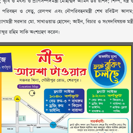
; কৃষি ও মৎস্য ও প্রাণিসম্পদমন্ত্রী মোহাম্মদ আমিন উর রশিদ; শিল্প, বস্ত্র 
; সড়ক পরিবহন ও সেতু, রেলপথ এবং নৌপরিবহনমন্ত্রী শেখ রবিউল আলম
ারকল্যাণমন্ত্রী সরদার মো. সাখাওয়াত হোসেন; আইন, বিচার ও সংসদবিষয়ক মন্ত্র
আব্দুর রহিম সাকি অংশগ্রহণ করেন।