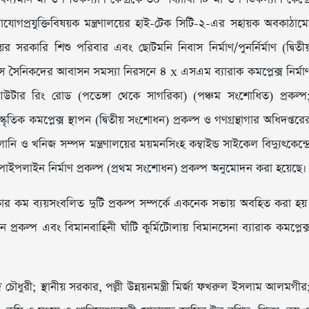
যোগাযোগপ্রযুক্তিবিষয়ক মন্ত্রণালয়ের হাই-টেক সিটি-২-এর সহায়ক অবকাঠাম
য়ের সরকারি শিশু পরিবার এবং ছোটমনি নিবাস নির্মাণ/পুনর্নির্মাণ (দ্বিতী
িবাসে সৈনিকদের আবাসন সমস্যা নিরসনে ৪ x এসএম ব্যারাক কমপ্লেক্স নির্মা
িটি আউটার রিং রোড (পতেঙ্গা থেকে সাগরিকা) (পঞ্চম সংশোধিত) প্রকল্প
স্কৃতিক কমপ্লেক্স স্থাপন (দ্বিতীয় সংশোধন) প্রকল্প ও গণগ্রন্থাগার অধিদপ্তরে
ালানি ও খনিজ সম্পদ মন্ত্রণালয়ের ময়মনসিংহ কম্বাইন্ড সাইকেল বিদ্যুৎকেন্দ্র
স পাইপলাইন নির্মাণ প্রকল্প (প্রথম সংশোধন) প্রকল্প অনুমোদন করা হয়েছে।
টাকার কম ব্যয়সংবলিত দুটি প্রকল্প সম্পর্কে একনেক সভায় অবহিত করা হয়
রকল্প এবং বিমানবাহিনী ঘাঁটি কুর্মিটোলায় বিমানসেনা ব্যারাক কমপ্লেক্
চৌধুরী; স্থানীয় সরকার, পল্লী উন্নয়নমন্ত্রী মির্জা ফখরুল ইসলাম আলমগীর