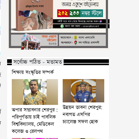
সর্বোচ্চ পঠিত - মতামত
প
শিক্ষায় সংস্কৃতির সম্পর্ক
ে
জ
উন্নয়ন ভাবনা শেরপুর:
অপার সম্ভাবনার শেরপুর :
ণ
নবাগত এসপির
পরিপূর্ণতায় চাই পাবলিক
চ্যালেঞ্জ সফল হোক
ে
বিশ্ববিদ্যালয়, মেডিকেল
কলেজ ও রেলপথ