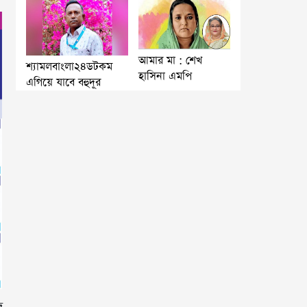
আমার মা : শেখ
শ্যামলবাংলা২৪ডটকম
হাসিনা এমপি
এগিয়ে যাবে বহুদূর
ে