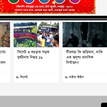
যায্য
সিলেট ও বগুড়ায় সড়ক
নীরবতা কি অভিমান, নাকি
শ
দুর্ঘটনায় নিহত ১৬
এক অদৃশ্য মানসিক
ংবাদ
নির্যাতন?
সিলেট
লাইফ স্টাইল