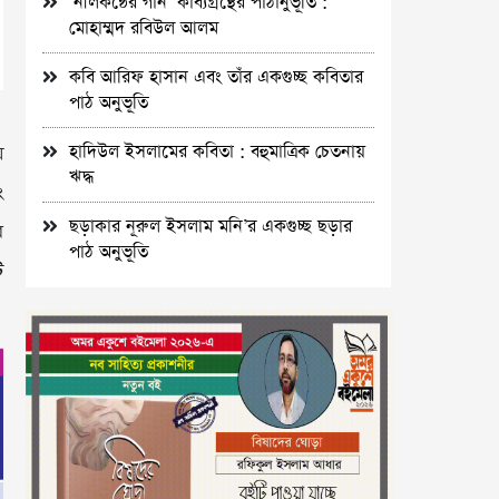
‘নীলকন্ঠের গান’ কাব্যগ্রন্থের পাঠানুভূতি :
মোহাম্মদ রবিউল আলম
কবি আরিফ হাসান এবং তাঁর একগুচ্ছ কবিতার
পাঠ অনুভূতি
হাদিউল ইসলামের কবিতা : বহুমাত্রিক চেতনায়
য়
ঋদ্ধ
ং
ছড়াকার নূরুল ইসলাম মনি’র একগুচ্ছ ছড়ার
র
পাঠ অনুভূতি
ি