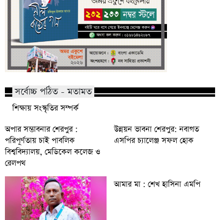
সর্বোচ্চ পঠিত - মতামত
শিক্ষায় সংস্কৃতির সম্পর্ক
অপার সম্ভাবনার শেরপুর :
উন্নয়ন ভাবনা শেরপুর: নবাগত
পরিপূর্ণতায় চাই পাবলিক
এসপির চ্যালেঞ্জ সফল হোক
বিশ্ববিদ্যালয়, মেডিকেল কলেজ ও
রেলপথ
আমার মা : শেখ হাসিনা এমপি