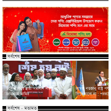
সর্বশেষ
সংস্কারের পথে ফিরুন, জনআকাঙ্ক্ষাকে
উপেক্ষা করে স্থায়ী সমাধান সম্ভব নয় :
আমরা নতজানু রাষ্ট্র পর
জামায়াত আমির
ফিরে যাবো না : পররাষ্ট্রমন্
সর্বশেষ - মতামত