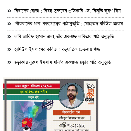
বিষাদের ঘোড়া : বিষন্ন সুন্দরের প্রতিধ্বনি -ড. বিভূতি ভূষণ মিত্র
‘নীলকন্ঠের গান’ কাব্যগ্রন্থের পাঠানুভূতি : মোহাম্মদ রবিউল আলম
কবি আরিফ হাসান এবং তাঁর একগুচ্ছ কবিতার পাঠ অনুভূতি
হাদিউল ইসলামের কবিতা : বহুমাত্রিক চেতনায় ঋদ্ধ
ছড়াকার নূরুল ইসলাম মনি’র একগুচ্ছ ছড়ার পাঠ অনুভূতি