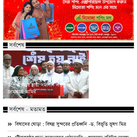
সর্বশেষ
সংস্কারের পথে ফিরুন, জনআকাঙ্ক্ষাকে
উপেক্ষা করে স্থায়ী সমাধান সম্ভব নয় :
আমরা নতজানু রাষ্ট্র পর
জামায়াত আমির
ফিরে যাবো না : পররাষ্ট্রমন্
সর্বশেষ - মতামত
বিষাদের ঘোড়া : বিষন্ন সুন্দরের প্রতিধ্বনি -ড. বিভূতি ভূষণ মিত্র