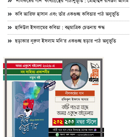
‘নীলকন্ঠের গান’ কাব্যগ্রন্থের পাঠানুভূতি : মোহাম্মদ রবিউল আলম
কবি আরিফ হাসান এবং তাঁর একগুচ্ছ কবিতার পাঠ অনুভূতি
হাদিউল ইসলামের কবিতা : বহুমাত্রিক চেতনায় ঋদ্ধ
ছড়াকার নূরুল ইসলাম মনি’র একগুচ্ছ ছড়ার পাঠ অনুভূতি