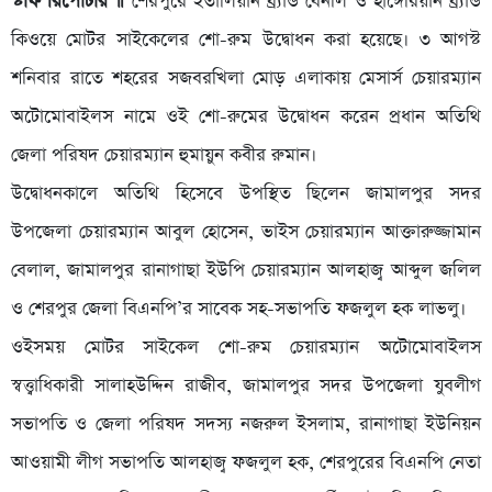
স্টাফ রিপোর্টার ॥
শেরপুরে ইতালিয়ান ব্র্যান্ড বেনলি ও হাঙ্গেরিয়ান ব্র্যান্ড
কিওয়ে মোটর সাইকেলের শো-রুম উদ্বোধন করা হয়েছে। ৩ আগস্ট
শনিবার রাতে শহরের সজবরখিলা মোড় এলাকায় মেসার্স চেয়ারম্যান
অটোমোবাইলস নামে ওই শো-রুমের উদ্বোধন করেন প্রধান অতিথি
জেলা পরিষদ চেয়ারম্যান হুমায়ুন কবীর রুমান।
উদ্বোধনকালে অতিথি হিসেবে উপস্থিত ছিলেন জামালপুর সদর
উপজেলা চেয়ারম্যান আবুল হোসেন, ভাইস চেয়ারম্যান আক্তারুজ্জামান
বেলাল, জামালপুর রানাগাছা ইউপি চেয়ারম্যান আলহাজ্ব আব্দুল জলিল
ও শেরপুর জেলা বিএনপি’র সাবেক সহ-সভাপতি ফজলুল হক লাভলু।
ওইসময় মোটর সাইকেল শো-রুম চেয়ারম্যান অটোমোবাইলস
স্বত্ত্বাধিকারী সালাহউদ্দিন রাজীব, জামালপুর সদর উপজেলা যুবলীগ
সভাপতি ও জেলা পরিষদ সদস্য নজরুল ইসলাম, রানাগাছা ইউনিয়ন
আওয়ামী লীগ সভাপতি আলহাজ্ব ফজলুল হক, শেরপুরের বিএনপি নেতা