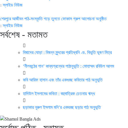
স্লাইড নিউজ
শেরপুরে আজীবন পাঠ-সংস্কৃতি গড়ে তুলতে ফোকাস গ্রুপ আলোচনা অনুষ্ঠিত
স্লাইড নিউজ
সর্বশেষ - মতামত
বিষাদের ঘোড়া : বিষন্ন সুন্দরের প্রতিধ্বনি -ড. বিভূতি ভূষণ মিত্র
‘নীলকন্ঠের গান’ কাব্যগ্রন্থের পাঠানুভূতি : মোহাম্মদ রবিউল আলম
কবি আরিফ হাসান এবং তাঁর একগুচ্ছ কবিতার পাঠ অনুভূতি
হাদিউল ইসলামের কবিতা : বহুমাত্রিক চেতনায় ঋদ্ধ
ছড়াকার নূরুল ইসলাম মনি’র একগুচ্ছ ছড়ার পাঠ অনুভূতি