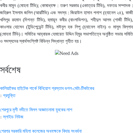
কবীর মামুন (মোহনা টিভি); কোষাধ্যক্ষ : তরুণ সরকার (একাত্তর টিভি), দফতর সম্পাদক :
জহিরুল ইসলাম জলিল (আরটিভি) এবং সদস্য : জিয়াউল হাসান পলাশ (চ্যানেল ২৪), কাজী
খলিলুর রহমান (দিগন্ত টিভি), হুমায়ূন কবীর (বাংলাভিশন), শহীদুল আলম (গাজী টিভি),
কাওসার হোসেন (ইন্ডিপেন্ডেন্ট টিভি), মঈনুল হক লিপু (চ্যানেল নাইন) ও মাসুম বিল্লাহ
(মোহনা টিভি)। সমিতির আহ্বায়ক হেমায়েত উদ্দিন হিমুর সভাপতিত্বে অনুষ্ঠিত সভায় সমিতি
ও সদস্যদের স্বার্থসংশ্লিষ্ট বিভিন্ন সিদ্ধান্ত গৃহীত হয়।
সর্বশেষ
কালিয়াকৈর হাইটেক পার্কে বিনিয়োগ প্রস্তাব গুগল-মেটা-টিকটকের
প্রযুক্তি
শেরপুরে মৃগী নদীতে মিলল অজ্ঞাতনামা যুবকের লাশ
স্লাইড নিউজ
শেরপুর সরকারি মহিলা কলেজের অধ্যক্ষকে বিদায় সংবর্ধনা