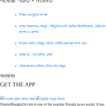
সর্বোচ্চ পঠিত - মতামত
শিক্ষায় সংস্কৃতির সম্পর্ক
অপার সম্ভাবনার শেরপুর : পরিপূর্ণতায় চাই পাবলিক বিশ্ববিদ্যালয়, মেডিকেল
কলেজ ও রেলপথ
উন্নয়ন ভাবনা শেরপুর: নবাগত এসপির চ্যালেঞ্জ সফল হোক
আমার মা : শেখ হাসিনা এমপি
শ্যামলবাংলা২৪ডটকম এগিয়ে যাবে বহুদূর
অন্যান্য
GET THE APP
ShamolBangla24.com is one of the popular Bangla news portal. It has