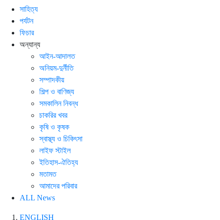
সাহিত্য
পর্যটন
ফিচার
অন্যান্য
আইন-আদালত
অনিয়ম-দুর্নীতি
সম্পাদকীয়
শিল্প ও বাণিজ্য
সমকালিন নিবন্ধ
চাকরির খবর
কৃষি ও কৃষক
স্বাস্থ্য ও চিকিৎসা
লাইফ স্টাইল
ইতিহাস-ঐতিহ্য
মতামত
আমাদের পরিবার
ALL News
ENGLISH