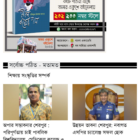
সর্বোচ্চ পঠিত - মতামত
শিক্ষায় সংস্কৃতির সম্পর্ক
অপার সম্ভাবনার শেরপুর :
উন্নয়ন ভাবনা শেরপুর: নবাগত
পরিপূর্ণতায় চাই পাবলিক
এসপির চ্যালেঞ্জ সফল হোক
বিশ্ববিদ্যালয়, মেডিকেল কলেজ ও