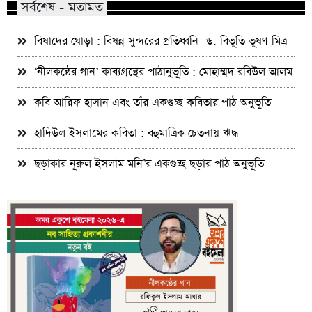
সর্বশেষ - মতামত
বিষাদের ঘোড়া : বিষন্ন সুন্দরের প্রতিধ্বনি -ড. বিভূতি ভূষণ মিত্র
‘নীলকন্ঠের গান’ কাব্যগ্রন্থের পাঠানুভূতি : মোহাম্মদ রবিউল আলম
কবি আরিফ হাসান এবং তাঁর একগুচ্ছ কবিতার পাঠ অনুভূতি
হাদিউল ইসলামের কবিতা : বহুমাত্রিক চেতনায় ঋদ্ধ
ছড়াকার নূরুল ইসলাম মনি’র একগুচ্ছ ছড়ার পাঠ অনুভূতি