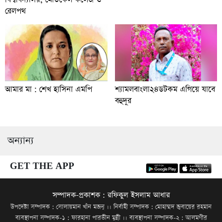
রেলপথ
আমার মা : শেখ হাসিনা এমপি
শ্যামলবাংলা২৪ডটকম এগিয়ে যাবে
বহুদূর
অন্যান্য
GET THE APP
সম্পাদক-প্রকাশক : রফিকুল ইসলাম আধার
উপদেষ্টা সম্পাদক : সোলায়মান খাঁন মজনু ।। নির্বাহী সম্পাদক : মোহাম্মদ জুবায়ের রহমান
ব্যবস্থাপনা সম্পাদক-১ : ফারহানা পারভীন মুন্নী ।। ব্যবস্থাপনা সম্পাদক-২ : আলমগীর