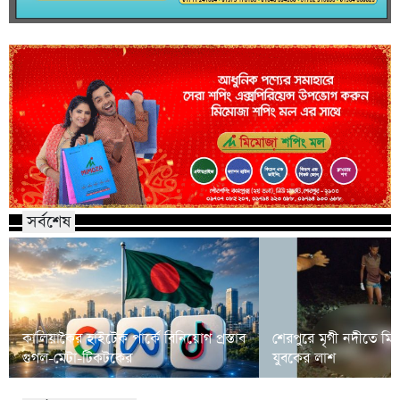
সর্বশেষ
কালিয়াকৈর হাইটেক পার্কে বিনিয়োগ প্রস্তাব
শেরপুরে মৃগী নদীতে মি
গুগল-মেটা-টিকটকের
যুবকের লাশ