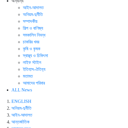
অন্যান্য
আইন-আদালত
অনিয়ম-দুর্নীতি
সম্পাদকীয়
শিল্প ও বাণিজ্য
সমকালিন নিবন্ধ
চাকরির খবর
কৃষি ও কৃষক
স্বাস্থ্য ও চিকিৎসা
লাইফ স্টাইল
ইতিহাস-ঐতিহ্য
মতামত
আমাদের পরিবার
ALL News
ENGLISH
অনিয়ম-দুর্নীতি
আইন-আদালত
আন্তর্জাতিক