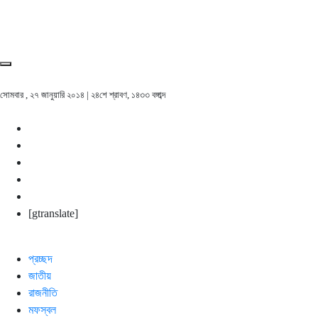
সোমবার , ২৭ জানুয়ারি ২০১৪ | ২৪শে শ্রাবণ, ১৪৩৩ বঙ্গাব্দ
[gtranslate]
প্রচ্ছদ
জাতীয়
রাজনীতি
মফস্বল