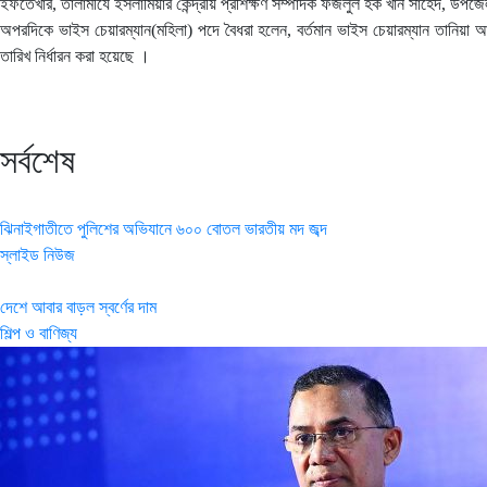
ইফতেখার, তালামীযে ইসলামিয়ার কেন্দ্রীয় প্রশিক্ষণ সম্পাদক ফজলুল হক খান সাহেদ, উপ
অপরদিকে ভাইস চেয়ারম্যান(মহিলা) পদে বৈধরা হলেন, বর্তমান ভাইস চেয়ারম্যান তানিয়া আ
তারিখ নির্ধারন করা হয়েছে ।
সর্বশেষ
ঝিনাইগাতীতে পুলিশের অভিযানে ৬০০ বোতল ভারতীয় মদ জব্দ
স্লাইড নিউজ
দেশে আবার বাড়ল স্বর্ণের দাম
শিল্প ও বাণিজ্য