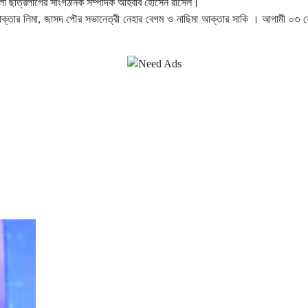
জেলা ছাত্রলীগের সাংগঠনিক সম্পাদক আহবাব হোসেন রাসেল।
ক্তার লিমা, জাসদ পৌর সভানেত্রী নেহার বেগম ও নাছিমা আক্তার সাকি । আগামী ০৩ ফেব্র