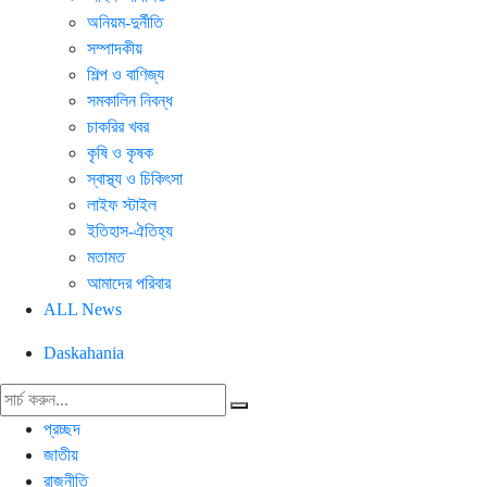
অনিয়ম-দুর্নীতি
সম্পাদকীয়
শিল্প ও বাণিজ্য
সমকালিন নিবন্ধ
চাকরির খবর
কৃষি ও কৃষক
স্বাস্থ্য ও চিকিৎসা
লাইফ স্টাইল
ইতিহাস-ঐতিহ্য
মতামত
আমাদের পরিবার
ALL News
Daskahania
প্রচ্ছদ
জাতীয়
রাজনীতি