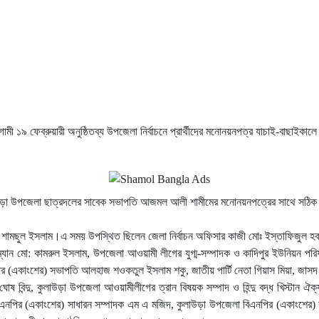
১৯ ফেব্রুয়ারী অনুষ্ঠিতব্য উপজেলা নির্বাচনে প্রার্থীদের মনোনয়নপত্র যাচাই-বাছাইকালে চে
লাউড়া উপজেলা ছাত্রদলের সাবেক সভাপতি আজমল আলী শামীমের মনোনয়নপত্রের সাথে সঠিক কা
হাম্মদ শামছুল ইসলাম।এ সময় উপস্থিত ছিলেন জেলা নির্বাচন অফিসার কাজী মোঃ ইস্তাফিজুল 
েয়ারম্যান মো: কামরুল ইসলাম, উপজেলা আওয়ামী লীগের যুগ্ম-সম্পাদক ও কাদিপুর ইউনিয়ন 
বিএনপির (একাংশের) সভাপতি আলহাজ শওকতুল ইসলাম শকু, জাতীয় পার্টি নেতা গিয়াস মিয়া, জা
োষ বিন্দু, কুলাউড়া উপজেলা আওয়ামীলীগের ত্রান বিষয়ক সম্পাদ ও হিন্দু বদ্ধ খিস্টান
বিএনপির (একাংশের) সাধারন সম্পাদক এম এ মজিদ, কুলাউড়া উপজেলা বিএনপির (একাংশের) য