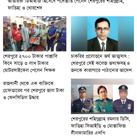
অতিরিক্ত ডিআইজি হিসেবে পদোন্নতি পেলেন শেরপুরের শহিদুল্লাহ,
ফাতিহা ও খোরশেদ
চাকরির প্রলোভনে অর্থ আত্মসাৎ :
শেরপুরে ২৭০০ টাকার পাঞ্জাবি
শেরপুরে সেই কলেজ অধ্যক্ষসহ ৪
কিনে সাড়ে ৩ লাখ টাকার
জনকে কারাগারে পাঠানোর আদেশ
মোটরসাইকেল পেলেন শিক্ষক
রাজধানী থেকে এক ব্যক্তিকে
গ্রেফতারের পর শেরপুরে জাল টাকা
ও ফেনসিডিল উদ্ধার
শেরপুরের শহিদুল্লাহ রমনার ডিসি,
ফাতিহা সিআইডি ও মোস্তাফিজ
নীলফামারির এসপি