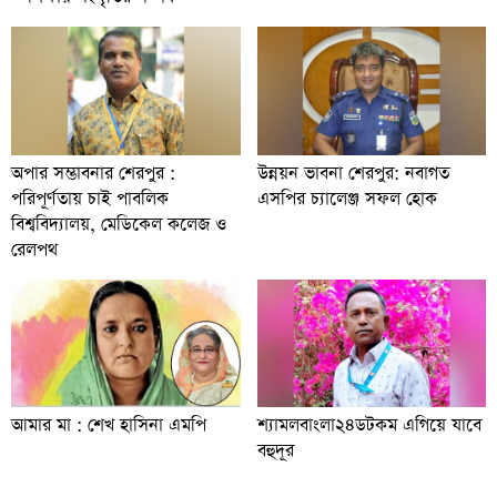
অপার সম্ভাবনার শেরপুর :
উন্নয়ন ভাবনা শেরপুর: নবাগত
পরিপূর্ণতায় চাই পাবলিক
এসপির চ্যালেঞ্জ সফল হোক
বিশ্ববিদ্যালয়, মেডিকেল কলেজ ও
রেলপথ
আমার মা : শেখ হাসিনা এমপি
শ্যামলবাংলা২৪ডটকম এগিয়ে যাবে
বহুদূর