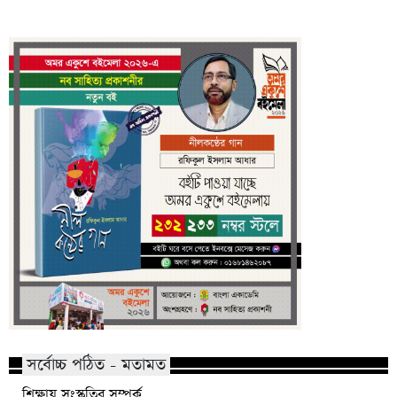
সর্বোচ্চ পঠিত - মতামত
শিক্ষায় সংস্কৃতির সম্পর্ক