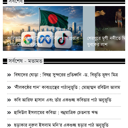
সর্বশেষ
কালিয়াকৈর হাইটেক পার্কে বিনিয়োগ প্রস্তাব
শেরপুরে মৃগী নদীতে মি
গুগল-মেটা-টিকটকের
যুবকের লাশ
সর্বশেষ - মতামত
বিষাদের ঘোড়া : বিষন্ন সুন্দরের প্রতিধ্বনি -ড. বিভূতি ভূষণ মিত্র
‘নীলকন্ঠের গান’ কাব্যগ্রন্থের পাঠানুভূতি : মোহাম্মদ রবিউল আলম
কবি আরিফ হাসান এবং তাঁর একগুচ্ছ কবিতার পাঠ অনুভূতি
হাদিউল ইসলামের কবিতা : বহুমাত্রিক চেতনায় ঋদ্ধ
ছড়াকার নূরুল ইসলাম মনি’র একগুচ্ছ ছড়ার পাঠ অনুভূতি