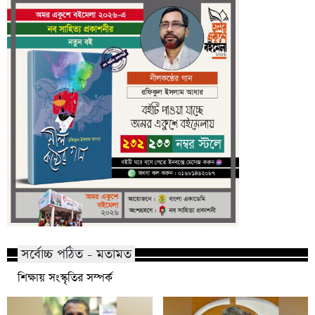
সর্বোচ্চ পঠিত - মতামত
শিক্ষায় সংস্কৃতির সম্পর্ক