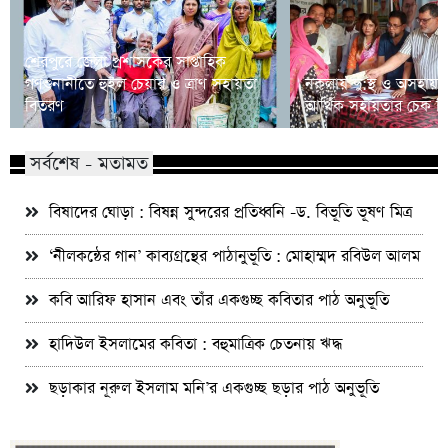
শেরপুরে জেলা প্রশাসকের সাপ্তাহিক
গণশুনানীতে হুইল চেয়ার ও ত্রাণ সহায়তা
নকলায় দু:স্থ ও অসহায় 
বিতরণ
আর্থিক সহায়তার চেক ব
সর্বশেষ - মতামত
বিষাদের ঘোড়া : বিষন্ন সুন্দরের প্রতিধ্বনি -ড. বিভূতি ভূষণ মিত্র
‘নীলকন্ঠের গান’ কাব্যগ্রন্থের পাঠানুভূতি : মোহাম্মদ রবিউল আলম
কবি আরিফ হাসান এবং তাঁর একগুচ্ছ কবিতার পাঠ অনুভূতি
হাদিউল ইসলামের কবিতা : বহুমাত্রিক চেতনায় ঋদ্ধ
ছড়াকার নূরুল ইসলাম মনি’র একগুচ্ছ ছড়ার পাঠ অনুভূতি