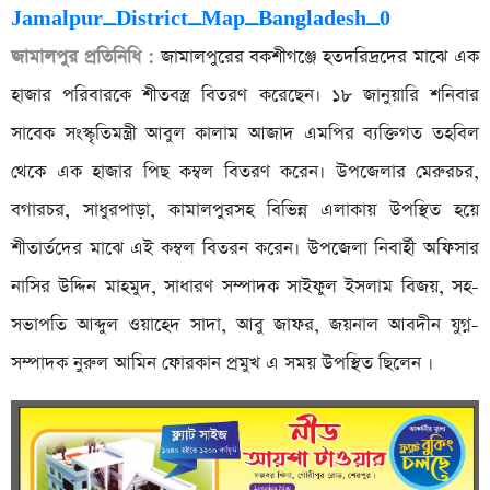
জামালপুর প্রতিনিধি :
জামালপুরের বকশীগঞ্জে হতদরিদ্রদের মাঝে এক
হাজার পরিবারকে শীতবস্ত্র বিতরণ করেছেন। ১৮ জানুয়ারি শনিবার
সাবেক সংস্কৃতিমন্ত্রী আবুল কালাম আজাদ এমপির ব্যক্তিগত তহবিল
থেকে এক হাজার পিছ কম্বল বিতরণ করেন। উপজেলার মেরুরচর,
বগারচর, সাধুরপাড়া, কামালপুরসহ বিভিন্ন এলাকায় উপস্থিত হয়ে
শীতার্তদের মাঝে এই কম্বল বিতরন করেন। উপজেলা নিবার্হী অফিসার
নাসির উদ্দিন মাহমুদ, সাধারণ সম্পাদক সাইফুল ইসলাম বিজয়, সহ-
সভাপতি আব্দুল ওয়াহেদ সাদা, আবু জাফর, জয়নাল আবদীন যুগ্ন-
সম্পাদক নুরুল আমিন ফোরকান প্রমুখ এ সময় উপস্থিত ছিলেন ।