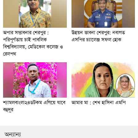
অপার সম্ভাবনার শেরপুর :
উন্নয়ন ভাবনা শেরপুর: নবাগত
পরিপূর্ণতায় চাই পাবলিক
এসপির চ্যালেঞ্জ সফল হোক
বিশ্ববিদ্যালয়, মেডিকেল কলেজ ও
রেলপথ
শ্যামলবাংলা২৪ডটকম এগিয়ে যাবে
আমার মা : শেখ হাসিনা এমপি
বহুদূর
অন্যান্য