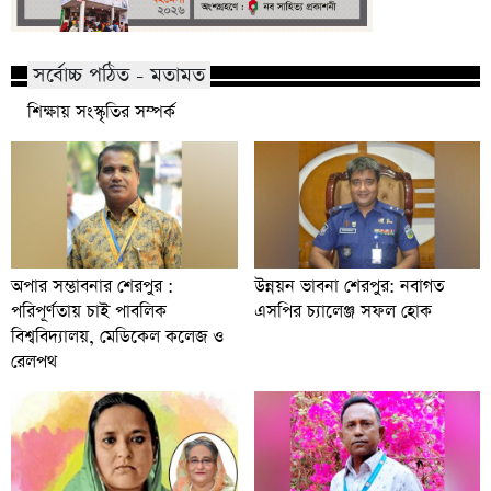
সর্বোচ্চ পঠিত - মতামত
শিক্ষায় সংস্কৃতির সম্পর্ক
অপার সম্ভাবনার শেরপুর :
উন্নয়ন ভাবনা শেরপুর: নবাগত
পরিপূর্ণতায় চাই পাবলিক
এসপির চ্যালেঞ্জ সফল হোক
বিশ্ববিদ্যালয়, মেডিকেল কলেজ ও
রেলপথ