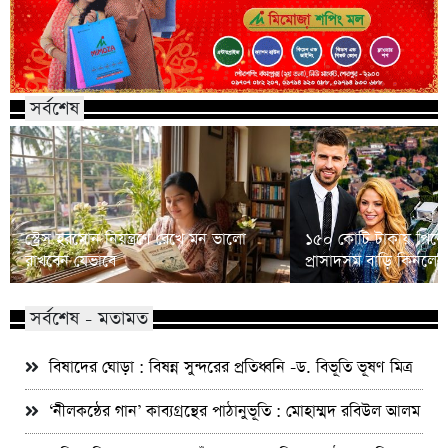
সর্বশেষ
স্ট্রেস হরমোন নিয়ন্ত্রণে রেখে মন ভালো
১৫০ কোটি টাকায় পিকে
রাখবেন যেভাবে
প্রাসাদসম বাড়ি কিনলে
সর্বশেষ - মতামত
বিষাদের ঘোড়া : বিষন্ন সুন্দরের প্রতিধ্বনি -ড. বিভূতি ভূষণ মিত্র
‘নীলকন্ঠের গান’ কাব্যগ্রন্থের পাঠানুভূতি : মোহাম্মদ রবিউল আলম