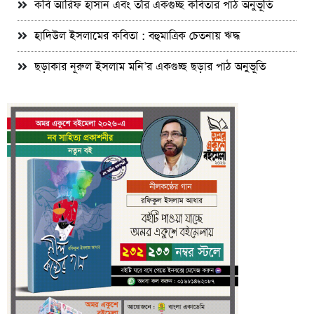
কবি আরিফ হাসান এবং তাঁর একগুচ্ছ কবিতার পাঠ অনুভূতি
হাদিউল ইসলামের কবিতা : বহুমাত্রিক চেতনায় ঋদ্ধ
ছড়াকার নূরুল ইসলাম মনি’র একগুচ্ছ ছড়ার পাঠ অনুভূতি