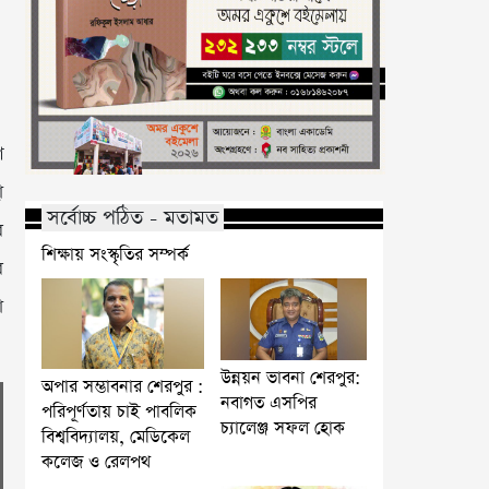
শ
া
সর্বোচ্চ পঠিত - মতামত
র
শিক্ষায় সংস্কৃতির সম্পর্ক
র
া
উন্নয়ন ভাবনা শেরপুর:
অপার সম্ভাবনার শেরপুর :
নবাগত এসপির
পরিপূর্ণতায় চাই পাবলিক
চ্যালেঞ্জ সফল হোক
বিশ্ববিদ্যালয়, মেডিকেল
কলেজ ও রেলপথ