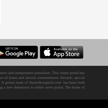
tive and independent journalism. This online portal has
 of home and abroad, entertainment, lifestyle, special
n it. A genius team of shamolbangla24.com has been built
ding a new dimension to online news portal. The home of