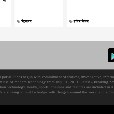
ো না
বিনোদন
স্লাইড নিউজ
ortal. It has begun with commitment of fearless, investigative, informa
m use of modern technology from July 31, 2013. Latest & breaking news
mation technology, health, sports, columns and features are included i
We are trying to build a bridge with Bengali around the world and ad