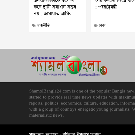
জনআকাঙ্ক্ষাকে উপেক্ষা
আর কখনো ফিরে যাব
করে স্থায়ী সমাধান সম্ভব
: পররাষ্ট্রমন্ত্রী
নয় : জামায়াত আমির
রাজনীতি
ঢাকা
ShamolBangla24.com is one of the popular Bangla news p
started to provide real time news updates with maximu
reports, politics, economics, culture, education, infor
with a group of countrys energetic young journalists. 
materialistic news.
সম্পাদক-প্রকাশক : রফিকুল ইসলাম আধার