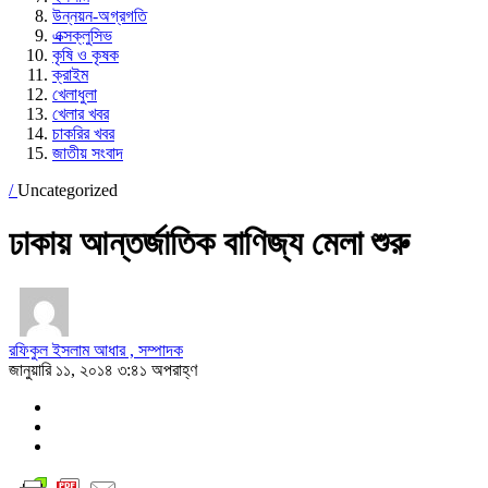
উন্নয়ন-অগ্রগতি
এক্সক্লুসিভ
কৃষি ও কৃষক
ক্রাইম
খেলাধুলা
খেলার খবর
চাকরির খবর
জাতীয় সংবাদ
/
Uncategorized
ঢাকায় আন্তর্জাতিক বাণিজ্য মেলা শুরু
রফিকুল ইসলাম আধার , সম্পাদক
জানুয়ারি ১১, ২০১৪ ৩:৪১ অপরাহ্ণ