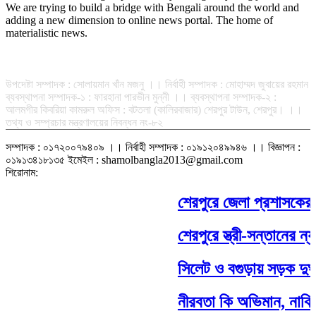
We are trying to build a bridge with Bengali around the world and
adding a new dimension to online news portal. The home of
materialistic news.
সম্পাদক-প্রকাশক : রফিকুল ইসলাম আধার
উপদেষ্টা সম্পাদক : সোলায়মান খাঁন মজনু ।। নির্বাহী সম্পাদক : মোহাম্মদ জুবায়ের রহমান
ব্যবস্থাপনা সম্পাদক-১ : ফারহানা পারভীন মুন্নী ।। ব্যবস্থাপনা সম্পাদক-২ :
আলমগীর কিবরিয়া কামরুল অফিস : বটতলা (কালিরবাজার) শেরপুর টাউন, শেরপুর। ।।
তথ্য ও সম্প্রচার মন্ত্রণালয়ের নিবন্ধন নং-৮২
সম্পাদক : ০১৭২০০৭৯৪০৯ ।। নির্বাহী সম্পাদক : ০১৯১২০৪৯৯৪৬ ।। বিজ্ঞাপন :
০১৯১৩৪১৮১৩৫ ইমেইল : shamolbangla2013@gmail.com
শিরোনাম:
শেরপুরে জেলা প্রশাসকের সহযো
শেরপুরে স্ত্রী-সন্তানের ন্যায্
সিলেট ও বগুড়ায় সড়ক দুর্ঘটনা
নীরবতা কি অভিমান, নাকি এক অ