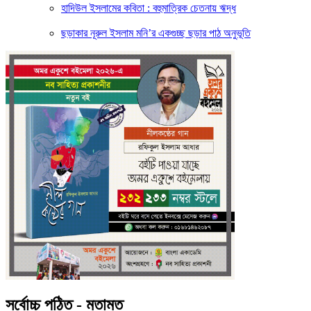
হাদিউল ইসলামের কবিতা : বহুমাত্রিক চেতনায় ঋদ্ধ
ছড়াকার নূরুল ইসলাম মনি’র একগুচ্ছ ছড়ার পাঠ অনুভূতি
সর্বোচ্চ পঠিত - মতামত