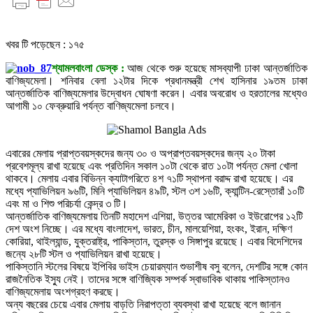
খবর টি পড়েছেন :
১৭৫
শ্যামলবাংলা ডেস্ক :
আজ থেকে শুরু হয়েছে মাসব্যাপী ঢাকা আন্তর্জাতিক
বাণিজ্যমেলা। শনিবার বেলা ১২টার দিকে প্রধানমন্ত্রী শেখ হাসিনার ১৯তম ঢাকা
আন্তর্জাতিক বাণিজ্যমেলার উদ্বোধন ঘোষণা করেন। এবার অবরোধ ও হরতালের মধ্যেও
আগামী ১০ ফেব্রুয়ারি পর্যন্ত বাণিজ্যমেলা চলবে।
এবারের মেলায় প্রাপ্তবয়স্কদের জন্য ৩০ ও অপ্রাপ্তবয়স্কদের জন্য ২০ টাকা
প্রবেশমূল্য রাখা হয়েছে এবং প্রতিদিন সকাল ১০টা থেকে রাত ১০টা পর্যন্ত মেলা খোলা
থাকবে। মেলায় এবার বিভিন্ন ক্যাটাগরিতে ৪শ ৭১টি স্থাপনা বরাদ্দ রাখা হয়েছে। এর
মধ্যে প্যাভিলিয়ন ৯৬টি, মিনি প্যাভিলিয়ন ৪৯টি, স্টল ৩শ ১৬টি, ক্যান্টিন-রেস্তোরাঁ ১০টি
এবং মা ও শিশু পরিচর্যা কেন্দ্র ৩ টি।
আন্তর্জাতিক বাণিজ্যমেলায় তিনটি মহাদেশ এশিয়া, উত্তর আমেরিকা ও ইউরোপের ১২টি
দেশ অংশ নিচ্ছে। এর মধ্যে বাংলাদেশ, ভারত, চীন, মালয়েশিয়া, হংকং, ইরান, দক্ষিণ
কোরিয়া, থাইল্যান্ড, যুক্তরাষ্ট্র, পাকিস্তান, তুরস্ক ও সিঙ্গাপুর রয়েছে। এবার বিদেশিদের
জন্যে ২৮টি স্টল ও প্যাভিলিয়ন রাখা হয়েছে।
পাকিস্তানি স্টলের বিষয়ে ইপিবির ভাইস চেয়ারম্যান শুভাশীষ বসু বলেন, দেশটির সঙ্গে কোন
রাজনৈতিক ইস্যু নেই। তাদের সঙ্গে বাণিজ্যিক সম্পর্ক স্বাভাবিক থাকায় পাকিস্তানও
বাণিজ্যমেলায় অংশগ্রহণ করছে।
অন্য বছরের চেয়ে এবার মেলায় বাড়তি নিরাপত্তা ব্যবস্থা রাখা হয়েছে বলে জানান