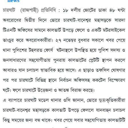
চারঘাট (রাজশাহী) প্রতিনিধি :
১৮ দলীয় জোটের ডাকা ৪৮ ঘন্টা
অবরোধের দ্বিতীয় দিনে ভোরে চারঘাট-বানেশ্বর মহাসড়কে সারদা
টিএনটি অফিসের সামনে কালভার্ট উপড়ে ফেলে ও একটি মটরসাইকেল
ভাংচুর করে অবরোধকারীরা। ২৭ নভেম্বর বুধবার সকালে খবর পেয়ে
থানা পুলিশের টহলরত ফোর্স ঘটনাস্থলে উপস্থিত হয়ে পুলিশ সদস্য ও
জনসাধারণের সহযোগীতায় পুনরায় কালভাটের প্লেটটি স্থাপন করলে
আবারও যান চলাচল স্বাভাবিক হয়ে আসে। এ ছাড়াও তফসিল ঘোষণার
পর পর চারঘাটে বিভিন্ন স্থানে নির্বাচন অফিসসহ ককটেল বিস্ফোরণ
ঘটে। ফলে চারঘাটে উত্তেজনা ও আতঙ্ক বিরাজ করছে।
এ ব্যাপারে চারঘাট মডেল থানার ওসি জানান, ভোরে দু®কৃতিকারীরা
চারঘাট-বানেশ্বর মহাসড়কে কালভাট উপড়ে ফেললে যানবাহন চলাচল
কিছু সময়ের জন্য বন্ধ থাকে। খবর পেয়ে সবার সহযোগিতায় কালভাটটি