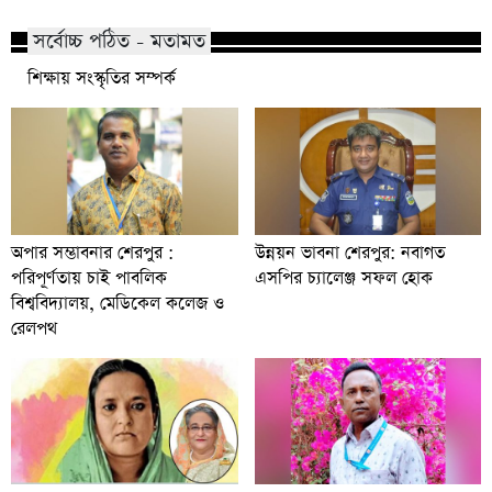
সর্বোচ্চ পঠিত - মতামত
শিক্ষায় সংস্কৃতির সম্পর্ক
অপার সম্ভাবনার শেরপুর :
উন্নয়ন ভাবনা শেরপুর: নবাগত
পরিপূর্ণতায় চাই পাবলিক
এসপির চ্যালেঞ্জ সফল হোক
বিশ্ববিদ্যালয়, মেডিকেল কলেজ ও
রেলপথ