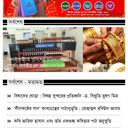
সর্বশেষ
ঝিনাইগাতীতে পুলিশের অভিযানে ৬০০
বোতল ভারতীয় মদ জব্দ
দেশে আবার বাড়ল স্বর্ণে
সর্বশেষ - মতামত
বিষাদের ঘোড়া : বিষন্ন সুন্দরের প্রতিধ্বনি -ড. বিভূতি ভূষণ মিত্র
‘নীলকন্ঠের গান’ কাব্যগ্রন্থের পাঠানুভূতি : মোহাম্মদ রবিউল আলম
কবি আরিফ হাসান এবং তাঁর একগুচ্ছ কবিতার পাঠ অনুভূতি